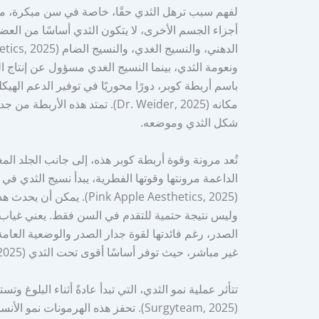
لفهم سبب ترهل الثدي حقًا، خاصة في سن مبكرة، من 
أجزاء الجسم الأخرى، لا يتكون الثدي أساسًا من العضل
ونعومة الثدي، بينما النسيج الغدي مسؤول عن إنتاج ا
باسم أربطة كوبر، دورًا محوريًا في توفير الدعم اله
مكانه (Dr. Weider, 2025). تمتد 
شكل الثدي وموضعه.
تُعد مرونة وقوة أربطة كوبر هذه، إلى جانب الجلد ال
الداعمة مرونتها وقوتها الفطرية، يبدأ نسيج الثدي في 
(k Apple Aesthetics, 2025
وليس نتيجة حتمية للتقدم في السن فقط. يعني غياب
الصدر، رغم فائدتها لقوة جدار الصدر والوضعية العامة
غير مباشر، حيث توفر أساسًا أقوى تحت الثدي (Pink Apple Aesthetics, 2025).
تتأثر عملية نمو الثدي، التي تبدأ عادةً أثناء البلوغ و
(Surgyteam, 2025). تحفز هذه الهرمونا