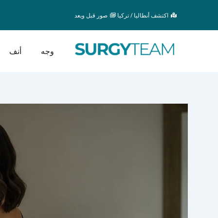
خطي
اكتشف أنطاليا / تركيا
صور قبل وبعد
لى
لمحتوى
وجه
أنف