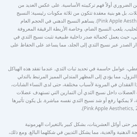
الضروري أولاً فهم تركيبته الأساسية. على عكس العديد من
ات. بل هو بنية معقدة تتكون من ثلاثة مكونات رئيسية: النسيج
الدهني، والنسيج الغدي، والنسيج الضام (Pink Apple Aesthetics, 2025). يساهم النسيج الدهني في الحجم العام
لحليب. يلعب النسيج الضام، وخاصة الأربطة الرقيقة المعروفة
يكلي، حيث يعمل كحمالة صدر داخلية طبيعية تثبت نسيج الثدي في
هذه الأربطة من جدار الصدر عبر نسيج الثدي إلى الجلد، مما يساعد على الحفاظ على
مغطي، عوامل حاسمة في تحديد ثبات الثدي. عندما تفقد هذه الهياكل
النزول، مما يؤدي إلى المظهر المتدلي المميز المرتبط بالتدلي
Pin). يمكن أن يحدث هذا الفقدان في المرونة لأسباب مختلفة، حتى لدى النساء الشابات،
 العضلات داخل نسيج الثدي أن التمارين التي تستهدف عضلات
، لا يمكنها رفع أو شد نسيج الثدي نفسه مباشرة. بل يكون تأثيرها
تستمر حتى أوائل العشرينات، بشكل كبير بالتغيرات الهرمونية
ت نمو الأنسجة الدهنية والغدية، مما يشكل الثديين في شكلهما البالغ. ومع ذلك،