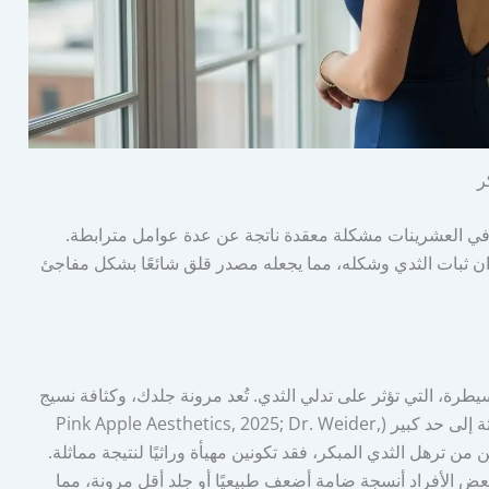
ر
دي في العشرينات مشكلة معقدة ناتجة عن عدة عوامل مترابطة.
قدان ثبات الثدي وشكله، مما يجعله مصدر قلق شائعًا بشكل مفاجئ
يطرة، التي تؤثر على تدلي الثدي. تُعد مرونة جلدك، وكثافة نسيج
ثديك، والقوة الفطرية لأربطة كوبر لديك صفات موروثة إلى حد كبير (Pink Apple Aesthetics, 2025; Dr. Weider,
نين من ترهل الثدي المبكر، فقد تكونين مهيأة وراثيًا لنتيجة مماثلة.
ض الأفراد أنسجة ضامة أضعف طبيعيًا أو جلد أقل مرونة، مما