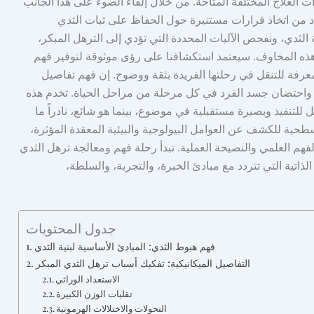
ات العلاج المختلفة المتاحة. من خلال إلقاء الضوء على هذا الجانب
راد من اتخاذ قرارات مستنيرة حول الحفاظ على ثبات الثدي
 الثدي، ونفحص الآليات المحددة التي تؤدي إلى الترهل المبكر،
هذه المخاوف. سيعتمد استكشافنا على رؤى موثوقة لتوفير فهم
عرفة للتنقل في رحلتها الفريدة بثقة ووضوح. إن فهم تفاصيل
ية واحتضان جسد الفرد في كل مرحلة من مراحل الحياة. تخدم هذه
 للتنفيذ وبصيرة مستقبلية في موضوع، بينما هو شائع، نادراً ما
طحية للكشف عن العوامل البيولوجية والبيئية المعقدة المؤثرة،
هم العلمي والنصيحة العملية. تبدأ رحلة فهم ومعالجة ترهل الثدي
لذاتية التي تتردد مع مبادئ الخبرة، والتجربة، والسلطة،
جدول المحتويات
فهم هبوط الثدي: المبادئ الأساسية لبنية الثدي
التفاصيل الميكانيكية: تفكيك أسباب ترهل الثدي المبكر
الاستعداد الوراثي
تقلبات الوزن الكبيرة
التحولات والاختلالات الهرمونية