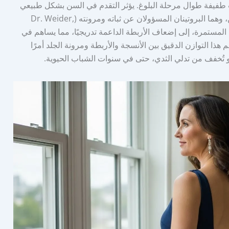
ات طفيفة طوال مرحلة البلوغ. يؤثر التقدم في السن بشكل طبيعي
على بنية الثدي حيث يفقد الجلد الكولاجين والإيلاستين، وهما البروتينان المسؤولان عن ثباته ومرونته (Dr. Weider,
بية المستمرة، إلى إضعاف الأربطة الداعمة تدريجيًا، مما يساهم في
ر الوقت (Surgyteam, 2025). يُعد فهم هذا التوازن الدقيق بين الأنسجة والأربطة ومرونة الجلد أمرًا
 أو تُخفف من تدلي الثدي، حتى في سنوات الشباب الحيوية.