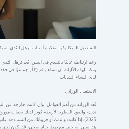
التفاصيل الميكانيكية: تفكيك أسباب ترهل الثدي المبك
رغم ارتباطه غالبًا بالتقدم في السن، يُعد ترهل الث
يمكن لهذه الآليات أن تساهم فرديًا أو جماعيًا في ف
لدى النساء الشابات.
الاستعداد الوراثي
تُعد الوراثة من أهم العوامل، وإن كانت خارجة عن الس
2025). إذا كانت والدتك أو قريباتك من النساء قد عا
هذا يعني أنه حتى مع نمط حياة صحي، قد يكون لدى بع