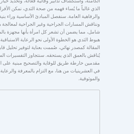
الكامنة، واستكشاف تدابير وقائية فعالة، وتحديد خيار
الذي غالباً ما يُساء فهمه من صحة الثدي، نمكن الأف
والرفاهية العامة. سنفصل المبادئ الأساسية وراء بنية
ونناقش المسارات الجراحية وغير الجراحية لمعالجة 
شامل، مما يضمن أن تشعر كل امرأة بأنها مجهزة بالم
هبوط الثدي هو الخطوة الأولى نحو الرعاية الاستباق
المقالة كمصدر نهائي، صُممت بعناية لتوفير تحليل قابل
يُناقش بالعمق الذي يستحقه. سنتجاوز التفسيرات الس
مقدمين خارطة طريق للوقاية والتصحيح مبنية على الف
في العشرينيات من هنا، مع التزام بالمعرفة والرعاية ا
والموثوقية.