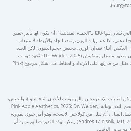
ُشار إليها غالبًا بـ“الحمية المتذبذبة”، أن يكون لها تأثير عميق
 الدهني، لذا عند زيادة الوزن، يتمدد الجلد والأربطة لاستيعاب
متزايد (Andres Taleisnik, MD, 2018). على العكس، أثناء فقدان الوزن، ينخفض حجم الدهون، لكن الجلد
والأربطة المتمددة قد لا تنكمش بالكامل، مما يؤدي إلى مظهر مترهل ومنكمش (Dr. Weider, 2025). تُجهد دورات
التمدد والانكماش المستمرة هذه الهياكل الداعمة، مما يقلل من قدرتها على الارتداد والحفاظ على شكل مرفوع (Pink
كن لتقلبات الإستروجين والهرمونات الأخرى أثناء البلوغ، والحيض،
وحتى استخدام بعض حبوب منع الحمل أن تؤثر على حجم الثدي وثباته (Pink Apple Aesthetics, 2025; Dr. Weider,
سبيل المثال، أن يقلل من كولاجين الأنسجة، وهو أمر حيوي لمرونة
الجلد، مما قد يؤدي إلى ثديين بلا شكل ومترهلين (Andres Taleisnik, MD, 2018). يمكن لهذه التغيرات الهرمونية أن
ة مع مرور الوقت.