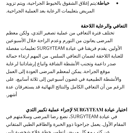
خياطة
:يتم إغلاق الشقوق بالخيوط الجراحية، ويتم تزويد
المريض بتعليمات الرعاية بعد العملية الجراحية.
التعافي والرعاية اللاحقة
تختلف فترة التعافي من عملية تصغير الثدي، ولكن معظم
المرضى يعانون من التورم وعدم الراحة خلال الأسبوعين
الأولين. يقدم فريقنا في عيادة SURGYTEAM تعليمات مفصلة
للعناية اللاحقة لضمان التعافي السلس. من المهم ارتداء حمالة
صدر داعمة وتجنب الأنشطة الشاقة واتباع إرشاداتنا لرعاية
موقع الجراحة. يمكن لمعظم المرضى العودة إلى العمل
والأنشطة الطبيعية في غضون أسبوعين إلى ثلاثة أسابيع، على
الرغم من أن التعافي الكامل والنتائج النهائية قد يستغرقان عدة
أشهر.
اختيار عيادة SURGYTEAM لإجراء عملية تكبير الثدي
في عيادة SURGYTEAM، نضع رضا المرضى وسلامتهم في
المقام الأول. يعمل جراحونا ذوو الخبرة والطاقم الطبي المتفاني
عن كثب مع كل مريض لتطوير خطة علاج شخصية تلبي