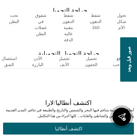
جراحة التجميل
تحول
شفط
شفط
شقوق
نحت
شكل
الدهون
الدهون
في
البطن
الأم
360
بتقنية
عضلات
عالية
البطن
الدقة
صور قبل وبعد
جراحة التجميل التجميلية
رفع
تجميل
تجميل
الأذن
استئصال
الحاجب
الجفون
الأنف
البارزة
الشق
اكتشف أنطاليا/لارا
أنطاليا هي مدينة يتناغم فيها البحر والشمس والتاريخ والطبيعة في تناغم. المدن القديمة
والبحر والشمس والشاطئ والغابات... كلها أجزاء من هذا التكامل.
اكتشف أنطاليا