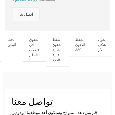
اتصل بنا
تحول
شفط
شفط
شقوق
نحت
شكل
الدهون
الدهون
في
البطن
الأم
360
بتقنية
عضلات
عالية
البطن
الدقة
تواصل معنا
قم بملء هذا النموذج وسيكون أحد موظفينا الودودين