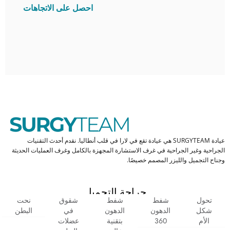
احصل على الاتجاهات
عيادة SURGYTEAM هي عيادة تقع في لارا في قلب أنطاليا. نقدم أحدث التقنيات
الجراحية وغير الجراحية في غرف الاستشارة المجهزة بالكامل وغرف العمليات الحديثة
وجناح التجميل والليزر المصمم خصيصًا.
جراحة التجميل
تحول
شفط
شفط
شقوق
نحت
شكل
الدهون
الدهون
في
البطن
الأم
360
بتقنية
عضلات