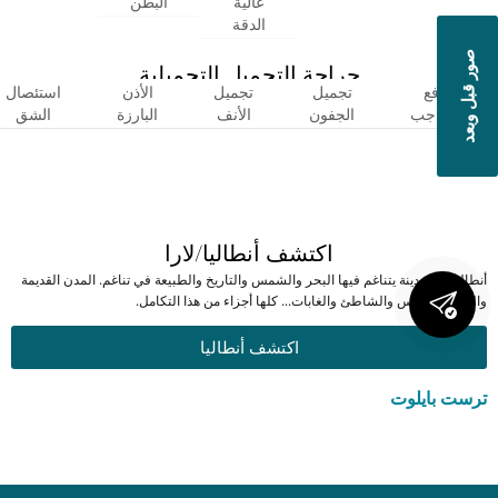
عالية
البطن
الدقة
صور قبل وبعد
جراحة التجميل التجميلية
رفع
تجميل
تجميل
الأذن
استئصال
الحاجب
الجفون
الأنف
البارزة
الشق
اكتشف أنطاليا/لارا
أنطاليا هي مدينة يتناغم فيها البحر والشمس والتاريخ والطبيعة في تناغم. المدن القديمة
والبحر والشمس والشاطئ والغابات... كلها أجزاء من هذا التكامل.
اكتشف أنطاليا
ترست بايلوت