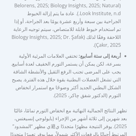
(Belorens, 2025; Biology Insights, 2025; Natural
Look Institute, n.d.). عادة ما يتم إزالة الخيوط
الجراحية بين سبعة وأربع عشرة يومًا بعد الجراحة، أو إذا
تم استخدام خيوط قابلة للامتصاص، سيتم توجيه الرعاية
اللاحقة وفقًا لذلك (Biology Insights, 2025; Dr. Şafak
Çakır, 2025).
أربعة إلى ستة أسابيع:
تختفي العلامات المرئية الأولية
بسرعة، لكن يمكن أن يستمر التورم الخفيف لعدة أسابيع.
يجب على المرضى تجنب الرفع الثقيل والأنشطة الشاقة
التي تشغل العضلات البطنية بقوة خلال هذه الفترة. يصبح
الشكل البطني الجديد أكثر وضوحًا مع استمرار انخفاض
التورم (الدكتور شفق چاكر، 2025).
تظهر النتائج الجمالية النهائية مع انخفاض التورم تمامًا، غالبًا
بعد شهرين إلى ثلاثة أشهر من الإجراء (بايولوجي إنسيغتس،
2025). يوفر النتيجة مظهرًا متجددًا ي避ي مظهر “المشدود”
المرتبط أحيانًا بالرفعات الأكثر شمولاً، مما يوفر تعبيرًا متجددًا