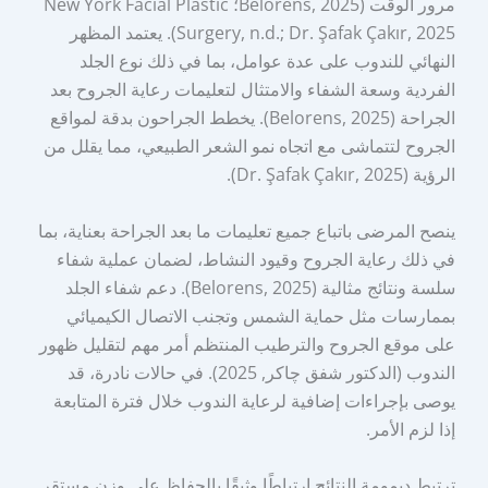
مرور الوقت (Belorens, 2025؛ New York Facial Plastic
Surgery, n.d.; Dr. Şafak Çakır, 2025). يعتمد المظهر
النهائي للندوب على عدة عوامل، بما في ذلك نوع الجلد
الفردية وسعة الشفاء والامتثال لتعليمات رعاية الجروح بعد
الجراحة (Belorens, 2025). يخطط الجراحون بدقة لمواقع
الجروح لتتماشى مع اتجاه نمو الشعر الطبيعي، مما يقلل من
الرؤية (Dr. Şafak Çakır, 2025).
ينصح المرضى باتباع جميع تعليمات ما بعد الجراحة بعناية، بما
في ذلك رعاية الجروح وقيود النشاط، لضمان عملية شفاء
سلسة ونتائج مثالية (Belorens, 2025). دعم شفاء الجلد
بممارسات مثل حماية الشمس وتجنب الاتصال الكيميائي
على موقع الجروح والترطيب المنتظم أمر مهم لتقليل ظهور
الندوب (الدكتور شفق چاكر, 2025). في حالات نادرة، قد
يوصى بإجراءات إضافية لرعاية الندوب خلال فترة المتابعة
إذا لزم الأمر.
ترتبط ديمومة النتائج ارتباطًا وثيقًا بالحفاظ على وزن مستقر