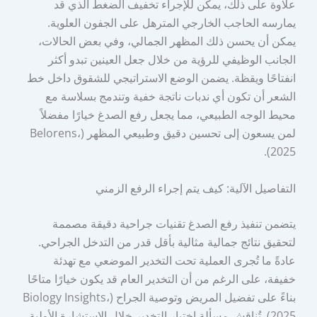
علاوة على ذلك، يمكن للإجراء تخفيف الضغط الذي قد
يمارسه الحاجب الخارجي المترهل على الجفون العلوية.
يمكن أن يحسن ذلك المظهر الجمالي، وفي بعض الحالات،
الجانب الوظيفي للرؤية من خلال جعل العينين تبدو أكثر
انفتاحًا ويقظة. يضمن الوضع الاستراتيجي للشقوق داخل خط
الشعر أن تكون أي ندبات ناتجة خفية وتندمج بسلاسة مع
محيط الوجه الطبيعي، مما يجعل رفع الصدغ خيارًا مفضلاً
لمن يسعون إلى تحسين دقيق وطبيعي المظهر (Belorens،
2025).
التفاصيل الآلية: كيف يتم إجراء الرفع الزمني
يتضمن تنفيذ رفع الصدغ تقنيات جراحية دقيقة مصممة
لتحقيق نتائج جمالية مثالية بأقل قدر من التدخل الجراحي.
عادةً ما تُجرى العملية تحت التخدير الموضعي مع تهدئة
خفيفة، على الرغم من أن التخدير العام قد يكون خيارًا متاحًا
بناءً على تفضيل المريض وتوصية الجراح (Biology Insights،
2025). تُناقش مسألة اختيار التخدير خلال الاستشارة الأولية