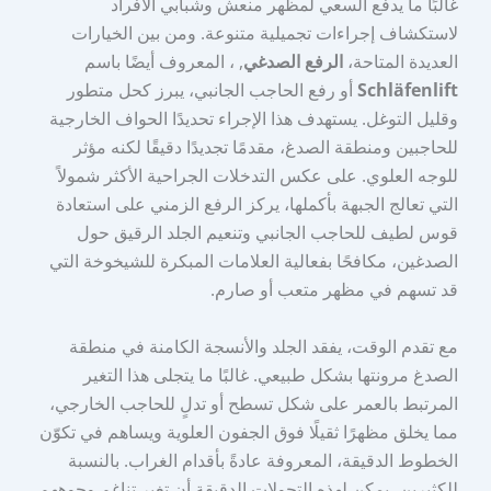
غالبًا ما يدفع السعي لمظهر منعش وشبابي الأفراد
لاستكشاف إجراءات تجميلية متنوعة. ومن بين الخيارات
العديدة المتاحة،
الرفع الصدغي
, ، المعروف أيضًا باسم
Schläfenlift
أو رفع الحاجب الجانبي، يبرز كحل متطور
وقليل التوغل. يستهدف هذا الإجراء تحديدًا الحواف الخارجية
للحاجبين ومنطقة الصدغ، مقدمًا تجديدًا دقيقًا لكنه مؤثر
للوجه العلوي. على عكس التدخلات الجراحية الأكثر شمولاً
التي تعالج الجبهة بأكملها، يركز الرفع الزمني على استعادة
قوس لطيف للحاجب الجانبي وتنعيم الجلد الرقيق حول
الصدغين، مكافحًا بفعالية العلامات المبكرة للشيخوخة التي
قد تسهم في مظهر متعب أو صارم.
مع تقدم الوقت، يفقد الجلد والأنسجة الكامنة في منطقة
الصدغ مرونتها بشكل طبيعي. غالبًا ما يتجلى هذا التغير
المرتبط بالعمر على شكل تسطح أو تدلٍ للحاجب الخارجي،
مما يخلق مظهرًا ثقيلًا فوق الجفون العلوية ويساهم في تكوّن
الخطوط الدقيقة، المعروفة عادةً بأقدام الغراب. بالنسبة
للكثيرين، يمكن لهذه التحولات الدقيقة أن تغير تناغم وجوههم