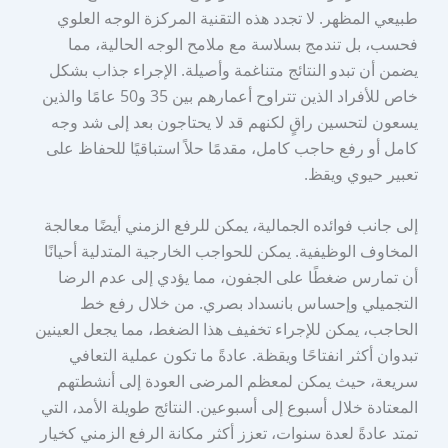
طبيعي المظهر. لا تجدد هذه التقنية المركزة الوجه العلوي
فحسب، بل تندمج بسلاسة مع ملامح الوجه الحالية، مما
يضمن أن تبدو النتائج متناغمة وأصيلة. الإجراء جذاب بشكل
خاص للأفراد الذين تتراوح أعمارهم بين 35 و50 عامًا والذين
يسعون لتحسين راقٍ لكنهم قد لا يحتاجون بعد إلى شد وجه
كامل أو رفع حاجب كامل، مقدمًا حلاً استباقيًا للحفاظ على
تعبير حيوي ويقظ.
إلى جانب فوائده الجمالية، يمكن للرفع الزمني أيضًا معالجة
المخاوف الوظيفية. يمكن للحواجب الخارجية المتدلية أحيانًا
أن تمارس ضغطًا على الجفون، مما يؤدي إلى عدم الرضا
التجميلي وإحساس بانسداد بصري. من خلال رفع خط
الحاجب، يمكن للإجراء تخفيف هذا الضغط، مما يجعل العينين
تبدوان أكثر انفتاحًا ويقظة. عادةً ما تكون عملية التعافي
سريعة، حيث يمكن لمعظم المرضى العودة إلى أنشطتهم
المعتادة خلال أسبوع إلى أسبوعين. النتائج طويلة الأمد، التي
تمتد عادةً لعدة سنوات، تعزز أكثر مكانة الرفع الزمني كخيار