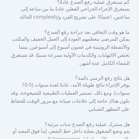
كم تستغرق عملية رفع الصدغ عادةً؟
يستغرق الإجراء الجراحي الفعلي عادةً ما بين ساعة إلى
ساعتين، اعتمادًا على تشريح الفرد وcomplexity الحالة.
ما هو وقت التعافي بعد جراحة رفع الصدغ؟
يمكن للمرضى معظمهم العودة إلى العمل الخفيف والمكتب
والأنشطة الروتينية في غضون أسبوع إلى أسبوعين. بينما
تختفي الالتهابات والكدمات الأولية بسرعة نسبيًا، قد تستغرق
الشفاء الكامل عدة أشهر.
هل نتائج رفع الزمني دائمة؟
يوفر الإجراء نتائج طويلة الأمد، عادةً لعدة سنوات (5-10
سنوات). ومع ذلك، تستمر العمليات الطبيعية للشيخوخة، وقد
تكون هناك حاجة إلى علاجات صيانة مع مرور الوقت للحفاظ
على المظهر الشبابي.
هل ستترك عملية رفع الصدغ ندبات مرئية؟
يتم وضع الشقوق بعناية داخل خط الشعر، إما فوق المعبد أو
بالقرب من الأذن، لتقليل Appearance الندوب. مع مرور