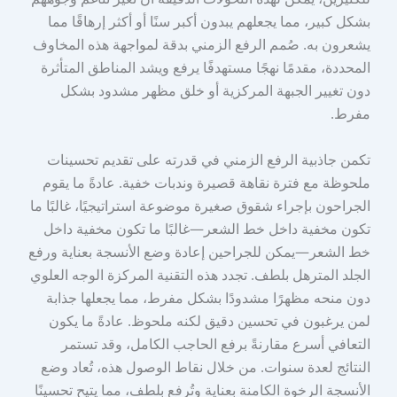
بشكل كبير، مما يجعلهم يبدون أكبر سنًا أو أكثر إرهاقًا مما
يشعرون به. صُمم الرفع الزمني بدقة لمواجهة هذه المخاوف
المحددة، مقدمًا نهجًا مستهدفًا يرفع ويشد المناطق المتأثرة
دون تغيير الجبهة المركزية أو خلق مظهر مشدود بشكل
مفرط.
تكمن جاذبية الرفع الزمني في قدرته على تقديم تحسينات
ملحوظة مع فترة نقاهة قصيرة وندبات خفية. عادةً ما يقوم
الجراحون بإجراء شقوق صغيرة موضوعة استراتيجيًا، غالبًا ما
تكون مخفية داخل خط الشعر—غالبًا ما تكون مخفية داخل
خط الشعر—يمكن للجراحين إعادة وضع الأنسجة بعناية ورفع
الجلد المترهل بلطف. تجدد هذه التقنية المركزة الوجه العلوي
دون منحه مظهرًا مشدودًا بشكل مفرط، مما يجعلها جذابة
لمن يرغبون في تحسين دقيق لكنه ملحوظ. عادةً ما يكون
التعافي أسرع مقارنةً برفع الحاجب الكامل، وقد تستمر
النتائج لعدة سنوات. من خلال نقاط الوصول هذه، تُعاد وضع
الأنسجة الرخوة الكامنة بعناية وتُرفع بلطف، مما يتيح تحسينًا