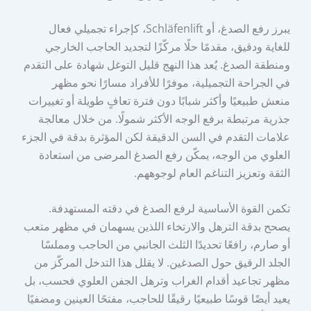
يبرز رفع الصدغ، أو Schläfenlift، كإجراء تجميلي فعال
للغاية ودقيق، مقدمًا حلًا مركّزًا لتجديد الحاجب الخارجي
ومنطقة الصدغ. يُعد هذا النهج قليل التوغل شهادة على التقدم
في الجراحة التجميلية، موفرًا للأفراد مسارًا نحو مظهر
منعش طبيعيًا وأكثر شبابًا دون فترة تعافٍ طويلة أو تغييرات
جذرية مرتبطة برفع الوجه الأكثر شمولًا. من خلال معالجة
علامات التقدم في السن الدقيقة لكن المؤثرة بدقة في الجزء
العلوي من الوجه، يمكّن رفع الصدغ المرضى من استعادة
الثقة وتعزيز التناغم العام لوجوههم.
تكمن القوة الأساسية لرفع الصدغ في دقته المستهدفة.
يصحح بدقة الترهل والارتخاء اللذين يسهمان في مظهر متعب
أو صارم، رافعًا تحديدًا الثلث الجانبي من الحاجب ومملسًا
الجلد الرقيق حول الصدغين. لا يقلل هذا التدخل المركّز من
مظهر تجاعيد أقدام الغراب وترهل الجفن العلوي فحسب، بل
يعيد أيضًا قوسًا طبيعيًا رقيقًا للحاجب، مفتحًا العينين ومضفيًا