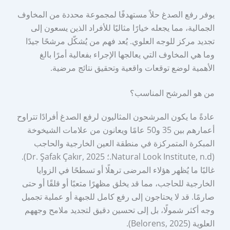
يوفر رفع الصدغ حلاً مستهدفًا لمجموعة محددة من المخاوف
الجمالية، مما يجعله خيارًا مثاليًا للأفراد الذين يسعون إلى
تجديد مركز للوجه العلوي. يُعد فهم من يُشكّل مرشحًا جيدًا
وما هي المخاوف التي يعالجها الإجراء بفعالية أمرًا بالغ
الأهمية لوضع توقعات واقعية وتحقيق نتائج مرضية.
من هو المرشح المناسب؟
عادةً ما يكون المرشحون المثاليون لرفع الصدغ أفرادًا تتراوح
أعمارهم بين 35 و50 عامًا ويعانون من علامات الشيخوخة
المبكرة المتمركزة في منطقة العين الخارجية والحاجب
(Natural Look Institute, n.d.؛ Dr. Şafak Çakır, 2025).
غالبًا ما يُظهر هؤلاء المرضى ترهلًا أو تسطحًا في الزوايا
الخارجية للحاجب، مما قد يخلق مظهرًا متعبًا أو قلقًا أو حتى
صارمًا. قد لا يحتاجون إلى رفع كامل للجبهة أو عملية تجميل
وجه أكثر شمولًا، بل إلى تحسين دقيق لتجديد ملامح وجههم
العلوية (Belorens, 2025).