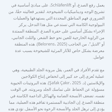
يعمل رفع الصدغ، أو Schläfenlift، على مبادئ أساسية في
تشريح الوجه وديناميكيات الشيخوخة. لتقدير فعاليته حقًا، من
الضروري فهم المناطق المحددة التي يستهدفها والعمليات
البيولوجية الكامنة التي تستدعي مثل هذا التدخل. يركز
الإجراء بشكل أساسي على حفرة الصدغ، المنطقة الممتدة
من الزاوية الخارجية للعين نحو خط الشعر، والثلث الجانبي،
أو “الذيل”، من الحاجب (Belorens، 2025). هذه المنطقة
معرضة بشكل خاص للآثار المرئية للشيخوخة بسبب عدة
عوامل.
مع تقدم الأفراد في العمر، يقل مرونة الجلد الطبيعية، وهي
عملية تُعزى إلى حد كبير إلى انخفاض إنتاج الكولاجين
والإيلاستين (د. Şafak Çakır، 2025). هذه البروتينات الحيوية
مسؤولة عن الحفاظ على تماسك الجلد ومرونته. في الوقت
نفسه، تضعف الأنسجة الضامة والهياكل الداعمة الكامنة في
منطقة الصدغ. إن الجاذبية المستمرة تفاقم هذه العملية، مما
يؤدي إلى ترهل الجلد والأنسجة الرخوة نحو الأسفل. تؤدي هذه