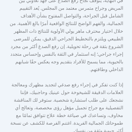
في النهاية، يتوقف نجاح رفع الصدغ على جهد تعاوني بين
المريض وجراح متمرس معتمد من المجلس. يُعد التقييم
الشامل قبل الجراحة، والتواصل المفتوح بشأن الأهداف
الجمالية، والفهم الواضح للنتائج الواقعية أمرًا بالغ الأهمية. من
خلال اختيار محترف ماهر يولي الأولوية للنتائج ذات المظهر
الطبيعي ويلتزم بالتخطيط الجراحي الدقيق، يمكن للمرضى
الشروع بثقة في رحلة تحويلية. إن رفع الصدغ أكثر من مجرد
إجراء جراحي؛ إنه استثمار في الثقة بالنفس وإحساس متجدد
بالحيوية، مما يسمح للأفراد بتقديم وجه يعكس حقًا شبابهم
الداخلي وطاقتهم.
إذا كنت تفكر في إجراء رفع صدغي لتجديد مظهرك ومعالجة
العلامات الدقيقة للشيخوخة حول عينيك وحاجبيك، فإننا
نشجعك على طلب استشارة شخصية. ستوفر لك المناقشة
التفصيلية مع جراح تجميل مؤهل رؤى مخصصة، وتعالج أي
مخاوف، وتساعدك في صياغة خطة علاج تتوافق تمامًا مع
طموحاتك الجمالية الفريدة. اغتنم الفرصة للكشف عن نسخة
أكثر حيوية وثقة من نفسك.