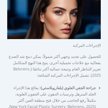
الإجراءات المركبة
للحصول على تجديد وجهي أكثر شمولاً، يمكن دمج شد الصدغ
بفعالية مع علاجات تجميلية أخرى. يتيح هذا النهج المتكامل
تعزيز التناظر العام ونتيجة جمالية أكثر تناغمًا (Belorens،
2025). تشمل الإجراءات المركبة الشائعة:
جراحة الجفن العلوي (بلفاروبلاستي):
يعالج هذا الإجراء
الجلد المترهل وترسبات الدهون على الجفون العلوية،
مكملاً رفع الحاجب من خلال فتح منطقة العين أكثر
(Belorens، 2025؛ New York Facial Plastic Surgery،