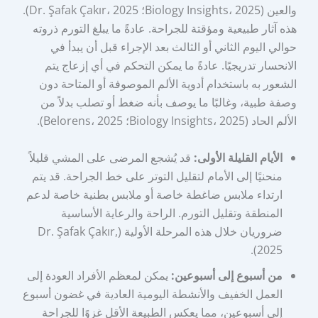
والعين (Biology Insights، 2025؛ Dr. Şafak Çakır، 2025).
هذه آثار طبيعية ومؤقتة للجراحة. عادةً ما يبلغ التورم ذروته
حوالي اليوم الثاني أو الثالث بعد الإجراء قبل أن يبدأ في
الانحسار تدريجيًا. عادةً ما يمكن التحكم في أي إزعاج يتم
الشعور به باستخدام أدوية الألم الموصوفة أو المتاحة دون
وصفة طبية، وغالبًا ما يوصف بأنه ضغط أو تصلب بدلاً من
الألم الحاد (Biology Insights، 2025؛ Belorens، 2025).
الأيام القليلة الأولى:
قد يُشجع المرضى على المشي قليلاً
منحنيًا إلى الأمام لتقليل التوتر على خط الجراحة. قد يتم
ارتداء ملابس ضاغطة خاصة أو ملابس بطنية خاصة لدعم
المنطقة وتقليل التورم. الراحة والرعاية الأساسية
ضروريان خلال هذه المرحلة الأولية (Dr. Şafak Çakır,
2025).
من أسبوع إلى أسبوعين:
يمكن لمعظم الأفراد العودة إلى
العمل الخفيف والأنشطة اليومية العادية في غضون أسبوع
إلى أسبوعين، مما يعكس الطبيعة الأقل غزوًا للجراحة