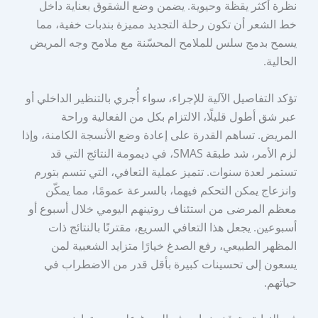
نظرة أكثر يقظة وحيوية. يضمن وضع الشقوق بعناية داخل
خط الشعر أن تكون رحلة التجديد مميزة بندبات خفية، مما
يسمح بدمج سلس للملامح المحسّنة مع ملامح وجه المريض
الحالية.
تؤكد التفاصيل الآلية للإجراء، سواء أُجري بالتنظير الداخلي أو
عبر شق أطول قليلًا، الالتزام بكل من الفعالية وراحة
المريض. تساهم القدرة على إعادة وضع الأنسجة الكامنة، وإذا
لزم الأمر، شد طبقة SMAS، في ديمومة النتائج التي قد
تستمر لعدة سنوات. تتميز عملية التعافي، التي تتسم بتورم
وانزعاج يمكن التحكم فيهما، بالسرعة عمومًا، مما يمكّن
معظم المرضى من استئناف روتينهم اليومي خلال أسبوع أو
أسبوعين. يجعل هذا التعافي السريع، مقترنًا بالنتائج ذات
المظهر الطبيعي، رفع الصدغ خيارًا متزايد الشعبية لمن
يسعون إلى تحسينات كبيرة بأقل قدر من الاضطراب في
حياتهم.