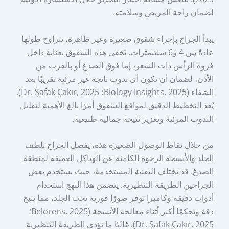
لضمان راحة المريض وسلامته.
يبدأ الجراح بإجراء شقوق صغيرة وغير ظاهرة، يتراوح طولها
عادةً بين 4 و6 سنتيمترات. تُخفى هذه الشقوق بعناية داخل
فروة الرأس ذات الشعر، إما فوق الصدغ أو بالقرب من
الأذن، لضمان أن تكون أي ندوب ناتجة غير مرئية تقريبًا بعد
الشفاء (Biology Insights, 2025؛ Dr. Şafak Çakır, 2025).
يُعد التخطيط الدقيق لمواقع الشقوق أمرًا بالغ الأهمية لتقليل
الندوب المرئية وتعزيز نتيجة جمالية طبيعية.
من خلال نقاط الوصول الصغيرة هذه، يفصل الجراح بلطف
الجلد والأنسجة الرخوة الكامنة عن الهياكل العميقة لمنطقة
الصدغ. قد تختلف التقنية المستخدمة، حيث يستخدم بعض
الجراحين الطريقة التنظيرية. يتضمن هذا النهج استخدام
أدوات دقيقة وكاميرا توفر صورًا فورية تحت الجلد، مما يتيح
دقة وتحكمًا أكبر أثناء معالجة الأنسجة (Belorens, 2025؛
Dr. Şafak Çakır, 2025). غالبًا ما تؤدي الطريقة التنظيرية