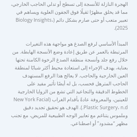
الهجرة النازلة للأنسجة إلى تسطح أو تدلي الحاجب الخارجي،
مما قد يخلق مظهرًا ثقيلًا فوق الجفون العلوية ويساهم في
تعبير متعب أو حتى صارم بشكل دائم (Biology Insights،
2025).
المبدأ الأساسي لرفع الصدغ هو مواجهة هذه التغيرات
المرتبطة بالعمر عن طريق إعادة وضع الأنسجة الهابطة. من
خلال رفع جلد وأنسجة منطقة الصدغ الرخوة الكامنة تحتها
بعناية، يهدف الإجراء إلى استعادة محيط أكثر شبابًا لمنطقة
العين الخارجية والحاجب. لا يعالج هذا الرفع المستهدف
الحاجب المترهل فحسب، بل له أيضًا تأثير مفيد على
الخطوط الدقيقة والتجاعيد التي تشع من الزوايا الخارجية
للعينين، والمعروفة عادةً بأقدام الغراب (New York Facial
Plastic Surgery، n.d.). الهدف هو تحقيق تجديد دقيق
وملموس يتناغم مع تعابير الوجه الطبيعية للمريض، مع تجنب
مظهر “مشدود” أو اصطناعي.