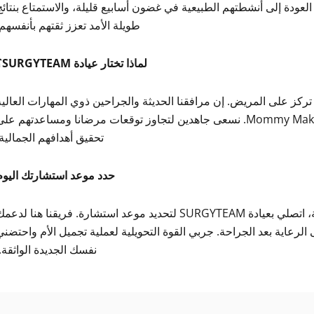
دة إلى أنشطتهم الطبيعية في غضون أسابيع قليلة، والاستمتاع بنتائج
طويلة الأمد تعزز ثقتهم بأنفسهم.
لماذا تختار عيادة SURGYTEAM؟
ميز والرعاية التي تركز على المريض. إن مرافقنا الحديثة والجراحين ذوي المهارات العالي
والنهج الشخصي يجعلنا الخيار الأول لإجراءات Mommy Makeover. نسعى جاهدين لتجاوز توقعات مرضانا ومساعدتهم عل
تحقيق أهدافهم الجمالية.
حدد موعد استشارتك اليوم
إذا كنت مستعدة لاستعادة جسمك والشعور بمزيد من الثقة، اتصلي بعيادة SURGYTEAM لتحديد موعد استشارة. فريقنا هنا لدع
لرعاية بعد الجراحة. جربي القوة التحويلية لعملية تجميل الأم واحتضني
نفسك الجديدة الواثقة.