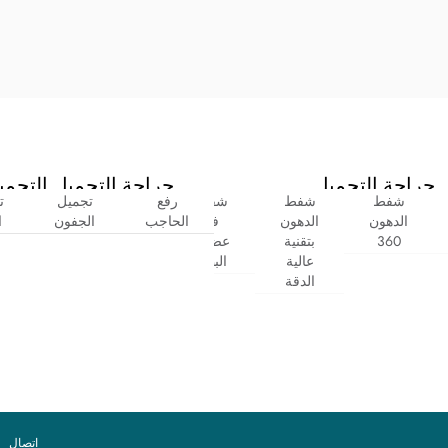
جراحة التجميل
جراحة التجميل التجميل
شفط
شفط
شقوق
رفع
نحت
تجميل
عملية
ت
الدهون
الدهون
في
الحاجب
البطن
الجفون
تجميل
ا
360
بتقنية
عضلات
الجفن
عالية
البطن
العلوي
الدقة
اتصال