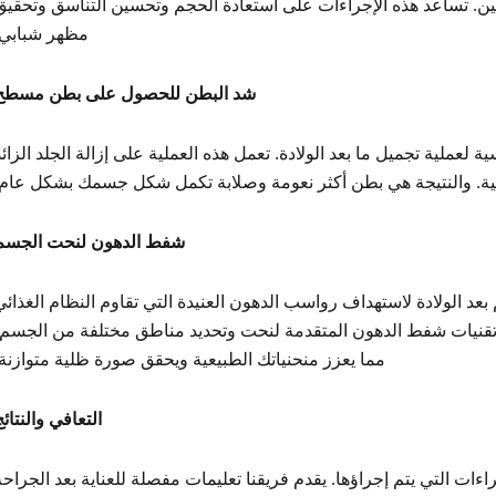
ثنين. تساعد هذه الإجراءات على استعادة الحجم وتحسين التناسق وتحقيق
مظهر شبابي.
شد البطن للحصول على بطن مسطح
لعملية تجميل ما بعد الولادة. تعمل هذه العملية على إزالة الجلد الزائد
ة. والنتيجة هي بطن أكثر نعومة وصلابة تكمل شكل جسمك بشكل عام.
شفط الدهون لنحت الجسم
عد الولادة لاستهداف رواسب الدهون العنيدة التي تقاوم النظام الغذائي
ة. في عيادة SURGYTEAM، نستخدم تقنيات شفط الدهون المتقدمة لنحت وتحديد مناطق مختلفة من الجسم
مما يعزز منحنياتك الطبيعية ويحقق صورة ظلية متوازنة.
التعافي والنتائج
ات التي يتم إجراؤها. يقدم فريقنا تعليمات مفصلة للعناية بعد الجراحة