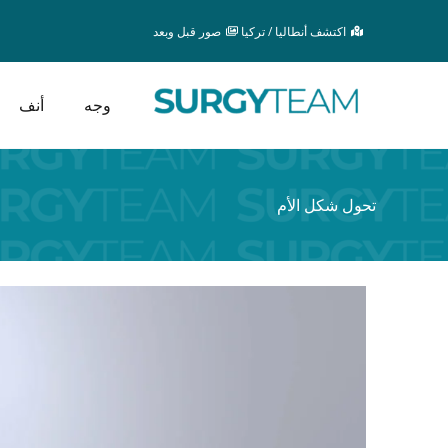
خطي
اكتشف أنطاليا / تركيا
صور قبل وبعد
لى
لمحتوى
وجه
أنف
تحول شكل الأم