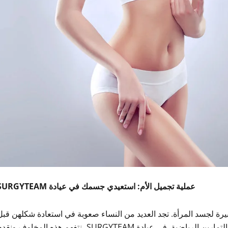
عملية تجميل الأم: استعيدي جسمك في عيادة SURGYTEAM
 كبيرة لجسد المرأة. تجد العديد من النساء صعوبة في استعادة شكلهن قبل
الحمل، على الرغم من اتباع نظام غذائي صارم وممارسة التمارين الرياضية. في عيادة SURGYTEAM، نتفهم هذه المخاوف ون