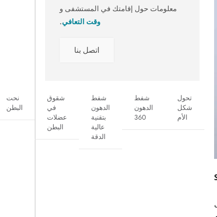
معلومات حول إقامتك في المستشفى و
وقت التعافي
.
اتصل بنا
تحول
شفط
شفط
شقوق
نحت
شكل
الدهون
الدهون
في
البطن
الأم
360
بتقنية
عضلات
عالية
البطن
الدقة
قدم