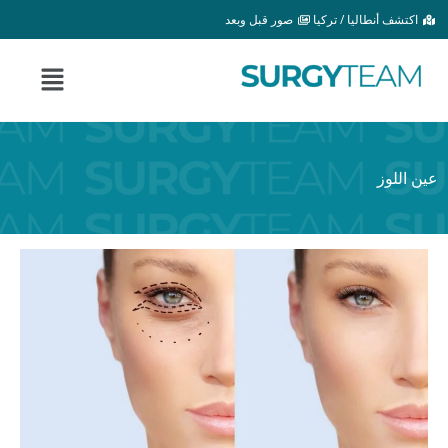
خطي
اكتشف أنطاليا / تركيا
صور قبل وبعد
لى
لمحتوى
القائمة
عين اللوز