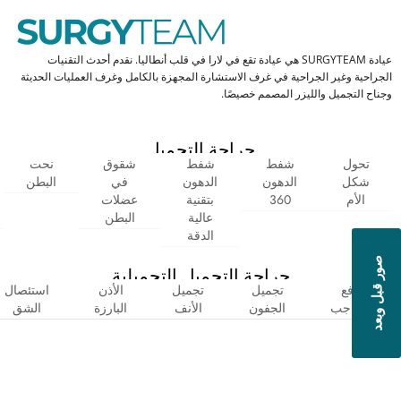
عيادة SURGYTEAM هي عيادة تقع في لارا في قلب أنطاليا. نقدم أحدث التقنيات
الجراحية وغير الجراحية في غرف الاستشارة المجهزة بالكامل وغرف العمليات الحديثة
وجناح التجميل والليزر المصمم خصيصًا.
جراحة التجميل
تحول
شفط
شفط
شقوق
نحت
شكل
الدهون
الدهون
في
البطن
الأم
360
بتقنية
عضلات
عالية
البطن
الدقة
صور قبل وبعد
جراحة التجميل التجميلية
رفع
تجميل
تجميل
الأذن
استئصال
الحاجب
الجفون
الأنف
البارزة
الشق