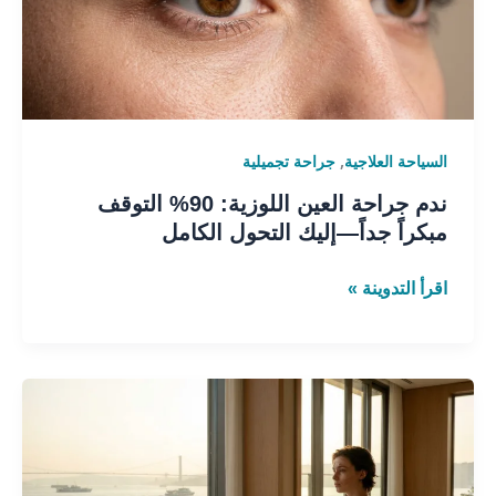
التوقف
مبكراً
جداً
—
إليك
,
السياحة العلاجية
جراحة تجميلية
التحول
الكامل
ندم جراحة العين اللوزية: 90% التوقف
مبكراً جداً—إليك التحول الكامل
اقرأ التدوينة »
لماذا
جراحة
التجميل
التركية