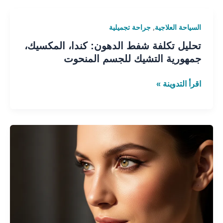
,
تحليل
السياحة العلاجية
جراحة تجميلية
تكلفة
تحليل تكلفة شفط الدهون: كندا، المكسيك،
شفط
جمهورية التشيك للجسم المنحوت
الدهون:
كندا،
اقرأ التدوينة »
المكسيك،
جمهورية
التشيك
للجسم
كشف
المنحوت
العين
الداخلية:
دليل
نهائي
لجراحة
رأب
الزاوية