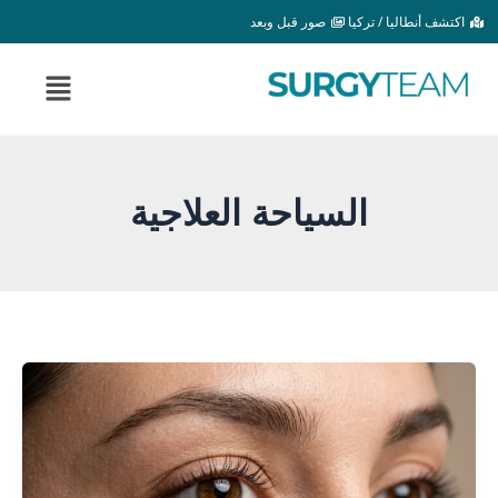
خطي
اكتشف أنطاليا / تركيا
صور قبل وبعد
لى
القائمة
لمحتوى
السياحة العلاجية
ندم
جراحة
العين
اللوزية:
90%