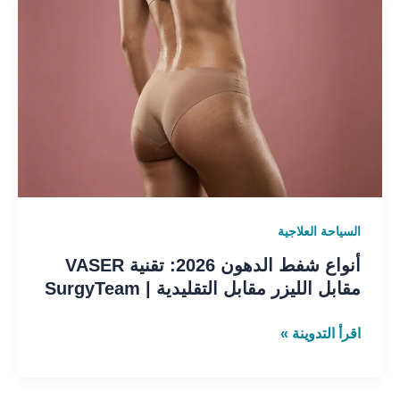
أنواع
شفط
الدهون
2026:
تقنية
VASER
مقابل
الليزر
مقابل
التقليدية
السياحة العلاجية
|
SurgyTeam
أنواع شفط الدهون 2026: تقنية VASER
مقابل الليزر مقابل التقليدية | SurgyTeam
اقرأ التدوينة »