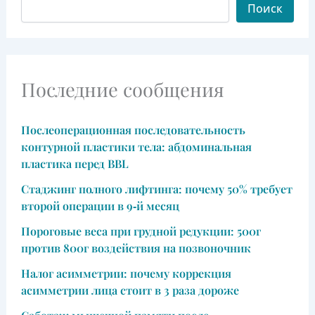
Поиск
Последние сообщения
Послеоперационная последовательность
контурной пластики тела: абдоминальная
пластика перед BBL
Стаджинг полного лифтинга: почему 50% требует
второй операции в 9‑й месяц
Пороговые веса при грудной редукции: 500г
против 800г воздействия на позвоночник
Налог асимметрии: почему коррекция
асимметрии лица стоит в 3 раза дороже