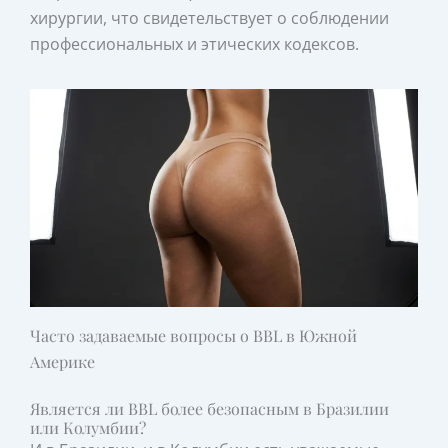
хирургии, что свидетельствует о соблюдении
профессиональных и этических кодексов.
Часто задаваемые вопросы о BBL в Южной
Америке
Является ли BBL более безопасным в Бразилии
или Колумбии?