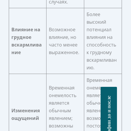
случаях.
Более
высокий
Влияние на
Возможное
потенциал
грудное
влияние, но
влияния на
вскармлива
часто менее
способность
ние
выраженное.
к грудному
вскармливан
ию.
Временная
Временная
онемелость
онемелость
является
Фотографии до и после
является
обычным
Изменения
обычным
явлением;
ощущений
явлением;
возможны
возможны
постоянные