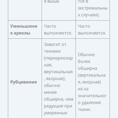
я выше.
тся в
экстремальны
х случаях).
Уменьшени
Часто
Часто
е ареолы
выполняется.
выполняется.
Зависит от
техники
Обычно
(периареолар
более
ная,
обширна
вертикальная
(вертикальна
, якорная);
Рубцевание
я, якорная)
обычно
из‑за
менее
значительног
обширна, чем
о удаления
редукция при
ткани.
умеренных