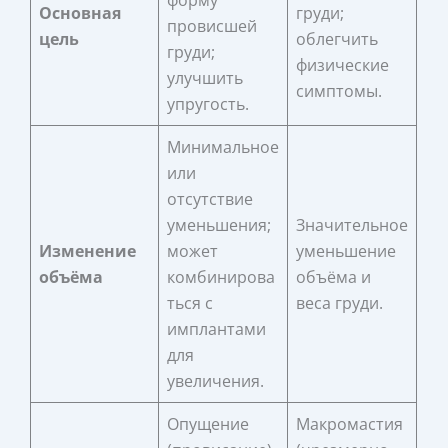
Основная
груди;
провисшей
цель
облегчить
груди;
физические
улучшить
симптомы.
упругость.
Минимальное
или
отсутствие
уменьшения;
Значительное
Изменение
может
уменьшение
объёма
комбинирова
объёма и
ться с
веса груди.
имплантами
для
увеличения.
Опущение
Макромастия