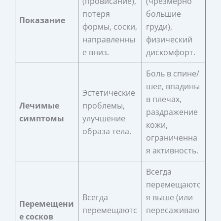
(провисание),
(чрезмерно
потеря
большие
Показание
формы, соски,
груди),
направленны
физический
е вниз.
дискомфорт.
Боль в спине/
шее, впадины
Эстетические
в плечах,
Лечимые
проблемы,
раздражение
симптомы
улучшение
кожи,
образа тела.
ограниченна
я активность.
Всегда
перемещаютс
Всегда
я выше (или
Перемещени
перемещаютс
пересаживаю
е сосков