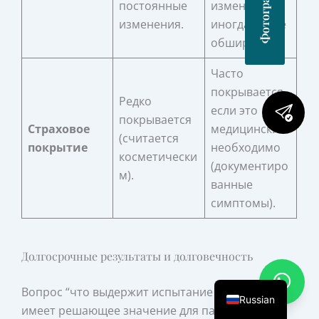
постоянные
изменения,
изменения.
иногда более
обширные.
Часто
покрывается,
Редко
если это
покрывается
Страховое
медицински
(считается
покрытие
необходимо
косметически
(документиро
м).
ванные
симптомы).
Долгосрочные результаты и долговечность
Вопрос “что выдержит испытание временем”
Russian
имеет решающее значение для пациентов,