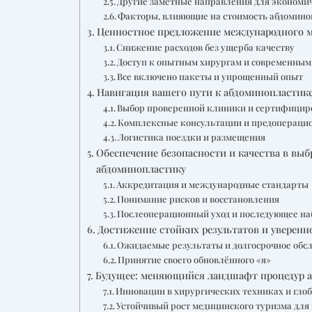
Другие заметные направления для экономи
Факторы, влияющие на стоимость абдомин
Ценностное предложение международного м
Снижение расходов без ущерба качеству
Доступ к опытным хирургам и современны
Все включено пакеты и упрощенный опыт
Навигация вашего пути к абдоминопластике
Выбор проверенной клиники и сертифицир
Комплексные консультации и предопераци
Логистика поездки и размещения
Обеспечение безопасности и качества в выб
абдоминопластику
Аккредитация и международные стандарты
Понимание рисков и восстановления
Послеоперационный уход и последующее на
Достижение стойких результатов и уверенн
Ожидаемые результаты и долгосрочное обс
Принятие своего обновлённого «я»
Будущее: меняющийся ландшафт процедур а
Инновации в хирургических техниках и гло
Устойчивый рост медицинского туризма дл