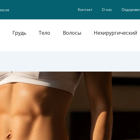
Контакт
О нас
Оздорови
после
Грудь
Тело
Волосы
Нехирургический