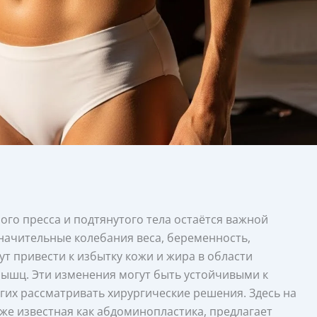
ого пресса и подтянутого тела остаётся важной
значительные колебания веса, беременность,
ут привести к избытку кожи и жира в области
мышц. Эти изменения могут быть устойчивыми к
гих рассматривать хирургические решения. Здесь на
кже известная как абдоминопластика, предлагает