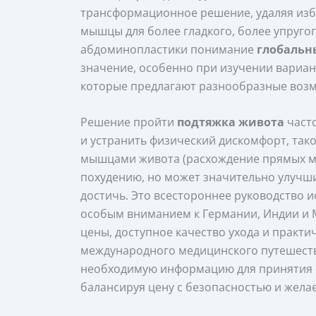
трансформационное решение, удаляя изб
мышцы для более гладкого, более упруго
абдоминопластики понимание
глобальн
значение, особенно при изучении вариант
которые предлагают разнообразные возм
Решение пройти
подтяжка живота
часто
и устранить физический дискомфорт, так
мышцами живота (расхождение прямых м
похудению, но может значительно улучши
достичь. Это всестороннее руководство 
особым вниманием к Германии, Индии и 
цены, доступное качество ухода и практ
международного медицинского путешеств
необходимую информацию для принятия 
балансируя цену с безопасностью и жела