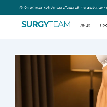
Перейти
Откройте для себя Анталию/Турцию
Фотографии до и 
к
содержимому
Лицо
Нос