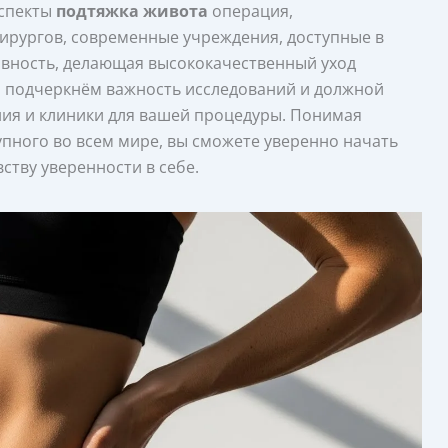
аспекты
подтяжка живота
операция,
рургов, современные учреждения, доступные в
ивность, делающая высококачественный уход
ы подчеркнём важность исследований и должной
ия и клиники для вашей процедуры. Понимая
упного во всем мире, вы сможете уверенно начать
ству уверенности в себе.