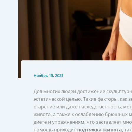
Ноябрь 15, 2025
Для многих людей достижение скульптурн
эстетической целью. Такие факторы, как 
старение или даже наследственность, мог
живота, а также к ослаблению брюшных 
диете и упражнениям, что заставляет мно
помощь приходит
подтяжка живота
, та