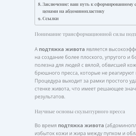
Заключение: ваш путь к сформированному 
ценами на абдоминопластику
Ссылки
Понимание трансформационной силы под
А
подтяжка живота
является высокоэфф
на создание более плоского, упругого и 
полезна для людей с вялой, обвисшей к
брюшного пресса, которые не реагируют н
Процедура выходит за рамки простого уд
стенке живота, что имеет решающее знач
результатов.
Научные основы скульптурного пресса
Во время
подтяжка живота
(абдоминопла
избыток кожи и жира между пупком и обл