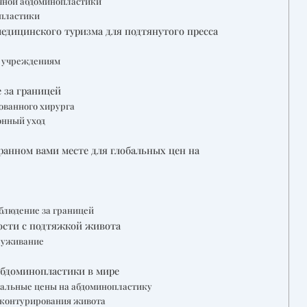
чной абдоминопластики
опластики
едицинского туризма для подтянутого пресса
м учреждениям
 за границей
ованного хирурга
онный уход
ранном вами месте для глобальных цен на
блюдение за границей
ости с подтяжкой живота
луживание
бдоминопластики в мире
бальные цены на абдоминопластику
я контурирования живота