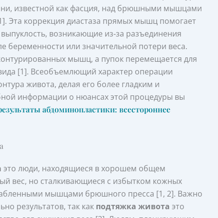
ани, известной как фасция, над брюшными мышцами
]. Эта коррекция диастаза прямых мышц помогает
 выпуклость, возникающие из‑за разъединения
 беременности или значительной потери веса.
 контурированных мышц, а пупок перемещается для
вида [1]. Всеобъемлющий характер операции
нтура живота, делая его более гладким и
бной информации о нюансах этой процедуры вы
 результаты абдоминопластики: всестороннее
а
а
это люди, находящиеся в хорошем общем
ый вес, но сталкивающиеся с избытком кожных
слабленными мышцами брюшного пресса [1, 2]. Важно
но результатов, так как
подтяжка живота
это