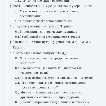
Логистика поездки и размещения
Достижение стойких результатов и уверенности
Ожидаемые результаты и долгосрочное
обслуживание
Принятие своего обновлённого «я»
Будущее увеличения груди в Турции
Инновации в хирургических техниках
Устойчивый рост медицинского туризма
Заключение: Ваш путь к улучшенным формам в
Турции
Часто задаваемые вопросы (FAQ)
Что такое увеличение груди и чего оно
достигает?
Кто является идеальным кандидатом для
увеличения груди?
Почему выбирать Турцию для увеличения груди?
Что я могу ожидать в период восстановления
после увеличения груди?
Можно ли совместить увеличение груди с
другими косметическими процедурами?
Квалифицированы ли турецкие пластические