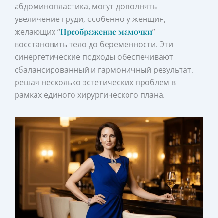
абдоминопластика, могут дополнять
увеличение груди, особенно у женщин,
желающих “
Преображение мамочки
”
восстановить тело до беременности. Эти
синергетические подходы обеспечивают
сбалансированный и гармоничный результат,
решая несколько эстетических проблем в
рамках единого хирургического плана.