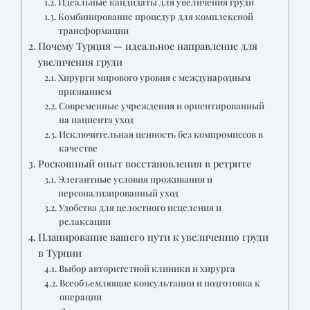
Идеальные кандидаты для увеличения груди
Комбинирование процедур для комплексной
трансформации
Почему Турция — идеальное направление для
увеличения груди
Хирурги мирового уровня с международным
признанием
Современные учреждения и ориентированный
на пациента уход
Исключительная ценность без компромиссов в
качестве
Роскошный опыт восстановления в ретрите
Элегантные условия проживания и
персонализированный уход
Удобства для целостного исцеления и
релаксации
Планирование вашего пути к увеличению груди
в Турции
Выбор авторитетной клиники и хирурга
Всеобъемлющие консультации и подготовка к
операции