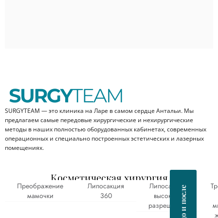
SURGYTEAM — это клиника на Ларе в самом сердце Антальи. Мы
предлагаем самые передовые хирургические и нехирургические
методы в наших полностью оборудованных кабинетах, современных
операционных и специально построенных эстетических и лазерных
помещениях.
Косметическая хирургия
Преображение
Липосакция
Липосакция
Т
мамочки
360
высокого
разрешения
м
ж