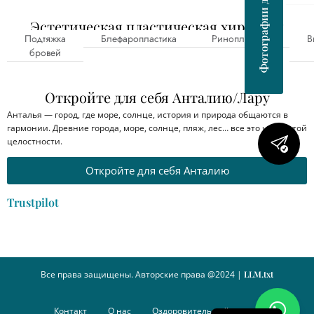
Фотографии до и после
Эстетическая пластическая хирургия
Подтяжка
Блефаропластика
Ринопластика
В
бровей
Откройте для себя Анталию/Лару
Анталья — город, где море, солнце, история и природа общаются в
гармонии. Древние города, море, солнце, пляж, лес… все это части этой
целостности.
Откройте для себя Анталию
Trustpilot
Все права защищены. Авторские права @2024 |
LLM.txt
Контакт
О нас
Оздоровительный туризм