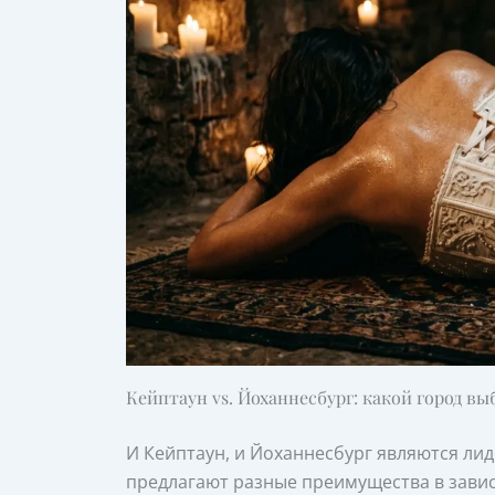
Кейптаун vs. Йоханнесбург: какой город вы
И Кейптаун, и Йоханнесбург являются ли
предлагают разные преимущества в зави