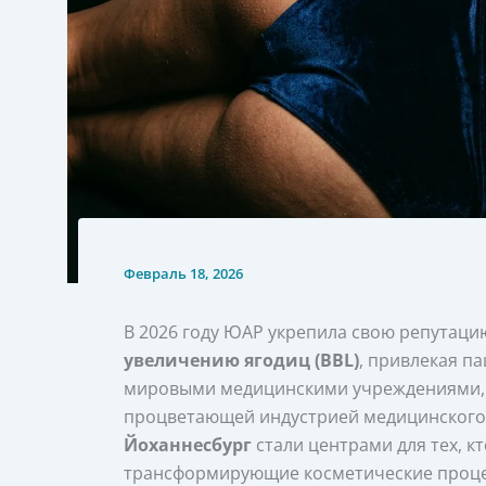
Февраль 18, 2026
В 2026 году ЮАР укрепила свою репутаци
увеличению ягодиц (BBL)
, привлекая па
мировыми медицинскими учреждениями,
процветающей индустрией медицинского т
Йоханнесбург
стали центрами для тех, к
трансформирующие косметические процед