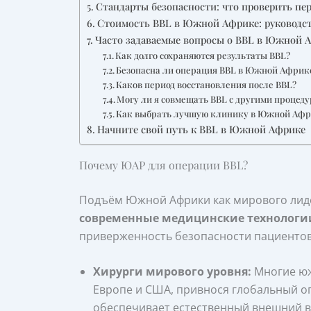
Стандарты безопасности: что проверить пе
Стоимость BBL в Южной Африке: руководств
Часто задаваемые вопросы о BBL в Южной 
Как долго сохраняются результаты BBL?
Безопасна ли операция BBL в Южной Африк
Каков период восстановления после BBL?
Могу ли я совмещать BBL с другими процед
Как выбрать лучшую клинику в Южной Афр
Начните свой путь к BBL в Южной Африке
Почему ЮАР для операции BBL?
Подъём Южной Африки как мирового лидер
современные медицинские технологи
приверженность безопасности пациентов.
Хирурги мирового уровня:
Многие юж
Европе и США, привнося глобальный оп
обеспечивает естественный внешний в