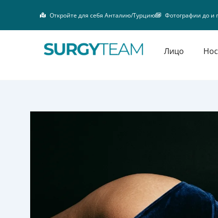
Перейти
Откройте для себя Анталию/Турцию
Фотографии до и 
к
содержимому
Лицо
Нос