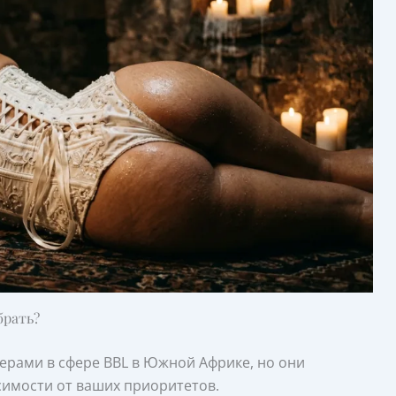
брать?
дерами в сфере BBL в Южной Африке, но они
симости от ваших приоритетов.