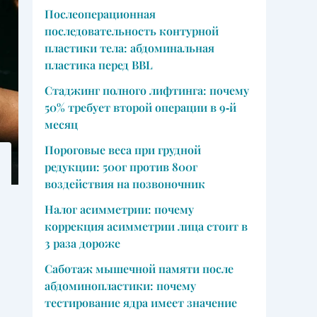
Послеоперационная
последовательность контурной
пластики тела: абдоминальная
пластика перед BBL
Стаджинг полного лифтинга: почему
50% требует второй операции в 9‑й
месяц
Пороговые веса при грудной
редукции: 500г против 800г
воздействия на позвоночник
Налог асимметрии: почему
коррекция асимметрии лица стоит в
3 раза дороже
Саботаж мышечной памяти после
абдоминопластики: почему
тестирование ядра имеет значение