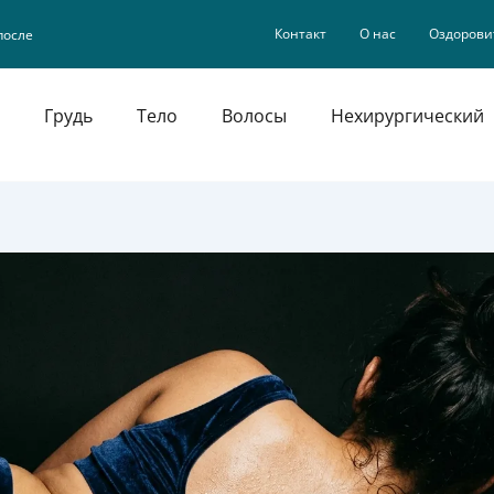
Контакт
О нас
Оздорови
после
Грудь
Тело
Волосы
Нехирургический