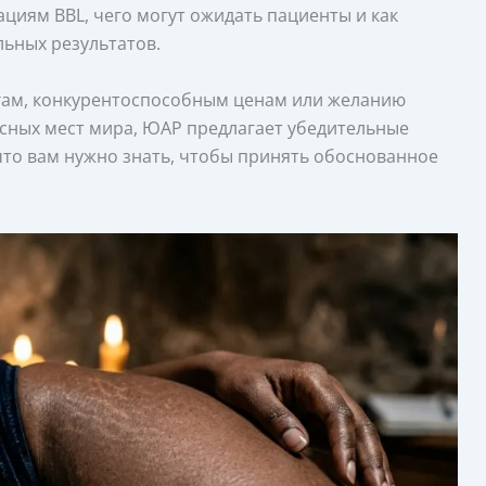
иям BBL, чего могут ожидать пациенты и как
ьных результатов.
ргам, конкурентоспособным ценам или желанию
сных мест мира, ЮАР предлагает убедительные
 что вам нужно знать, чтобы принять обоснованное