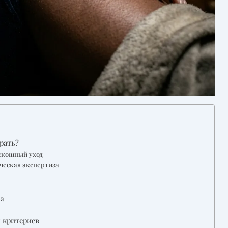
брать?
оскошный уход
ическая экспертиза
ра
х критериев