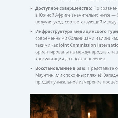
Доступное совершенство:
По сравнен
в Южной Африке значительно ниже — б
получая уход, соответствующий между
Инфраструктура медицинского тури
современными больницами и клиникам
такими как
Joint Commission Internation
ориентированы на международных паци
консультации до восстановления.
Восстановление в раю:
Представьте с
Маунтин или спокойных пляжей Запад
придаёт уникальное измерение процес