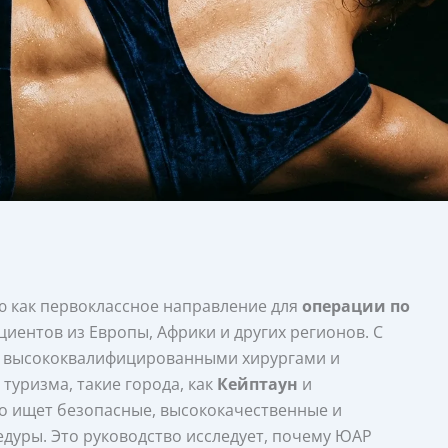
ю как первоклассное направление для
операции по
циентов из Европы, Африки и других регионов. С
 высококвалифицированными хирургами и
уризма, такие города, как
Кейптаун
и
то ищет безопасные, высококачественные и
уры. Это руководство исследует, почему ЮАР