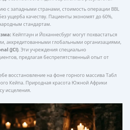
ию с западными странами, стоимость операции BBL
ез ущерба качеству. Пациенты экономят до 60%,
народным стандартам.
зма:
Кейптаун и Йоханнесбург могут похвастаться
и, аккредитованными глобальными организациями,
al (JCI)
. Эти учреждения специально
ентов, предлагая беспрепятственный опыт от
ебе восстановление на фоне горного массива Табл
ного Кейпа. Природная красота Южной Африки
су исцеления.