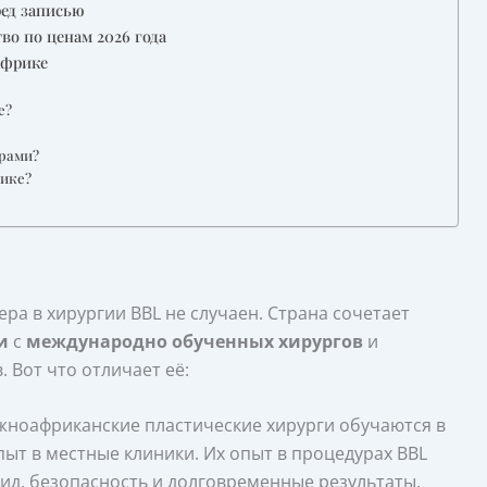
ред записью
о по ценам 2026 года
Африке
е?
урами?
ике?
а в хирургии BBL не случаен. Страна сочетает
и
с
международно обученных хирургов
и
 Вот что отличает её:
ноафриканские пластические хирурги обучаются в
ыт в местные клиники. Их опыт в процедурах BBL
ид, безопасность и долговременные результаты.