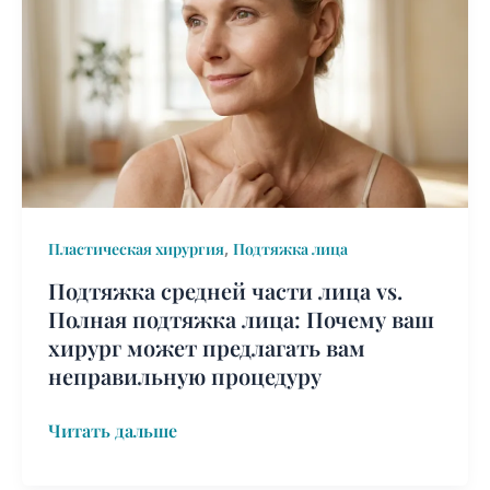
части
лица
vs.
Полная
подтяжка
лица:
Почему
ваш
,
Пластическая хирургия
Подтяжка лица
хирург
может
Подтяжка средней части лица vs.
предлагать
Полная подтяжка лица: Почему ваш
вам
хирург может предлагать вам
неправильную
неправильную процедуру
процедуру
Читать дальше