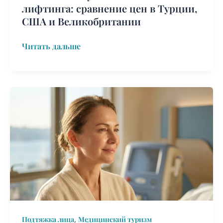
лифтинга: сравнение цен в Турции,
США и Великобритании
Читать дальше
Лучшая
страна
для
подтяжки
лица:
Топ‑5
мировых
экспертов
(2026)
,
Подтяжка лица
Медицинский туризм