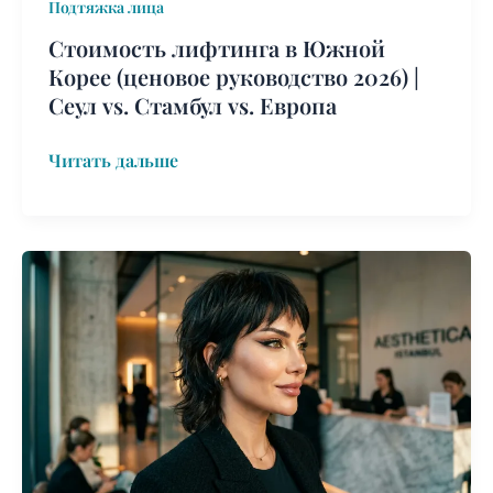
Подтяжка лица
vs.
Стамбул
Стоимость лифтинга в Южной
vs.
Корее (ценовое руководство 2026) |
Европа
Сеул vs. Стамбул vs. Европа
Читать дальше
Отзывы
о
лифтинге
в
Турции:
мнения
пациентов
2026
года