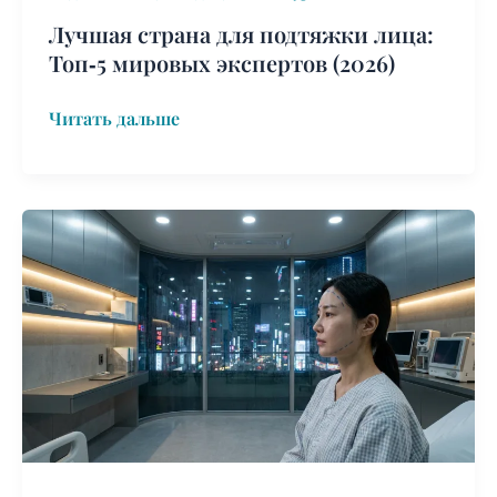
Лучшая страна для подтяжки лица:
Топ‑5 мировых экспертов (2026)
Читать дальше
Стоимость
лифтинга
в
Южной
Корее
(ценовое
руководство
2026)
|
Сеул