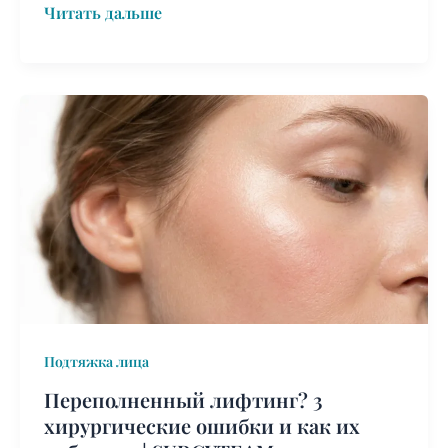
Читать дальше
Переполненный
лифтинг?
3
хирургические
ошибки
и
как
их
избежать
|
Подтяжка лица
SURGYTEAM
Переполненный лифтинг? 3
хирургические ошибки и как их