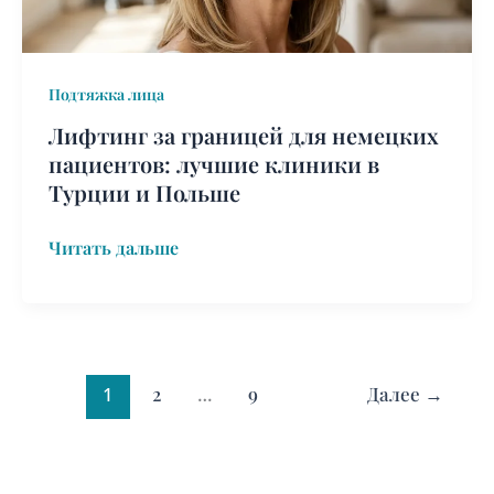
клиники
в
Турции
Подтяжка лица
и
Польше
Лифтинг за границей для немецких
пациентов: лучшие клиники в
Турции и Польше
Читать дальше
1
2
…
9
Далее
→