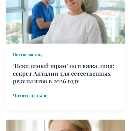
лица:
секрет
Анталии
для
естественных
результатов
в
Подтяжка лица
2026
году
‘Невидимый шрам’ подтяжка лица:
секрет Анталии для естественных
результатов в 2026 году
Читать дальше
Подтяжка
средней