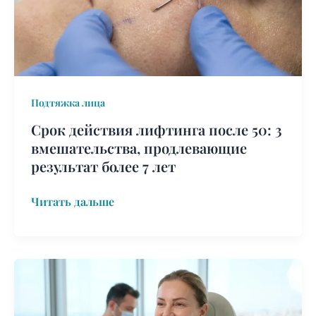
3
вмешательства,
продлевающие
результат
более
Подтяжка лица
7
лет
Срок действия лифтинга после 50: 3
вмешательства, продлевающие
результат более 7 лет
Читать дальше
‘Невидимый
шрам’
подтяжка