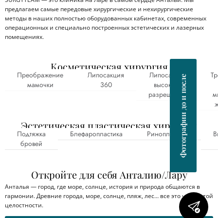
предлагаем самые передовые хирургические и нехирургические
методы в наших полностью оборудованных кабинетах, современных
операционных и специально построенных эстетических и лазерных
помещениях.
Косметическая хирургия
Преображение
Липосакция
Липосакция
Т
Фотографии до и после
мамочки
360
высокого
разрешения
м
ж
Эстетическая пластическая хирургия
Подтяжка
Блефаропластика
Ринопластика
В
бровей
Откройте для себя Анталию/Лару
Анталья — город, где море, солнце, история и природа общаются в
гармонии. Древние города, море, солнце, пляж, лес… все это части этой
целостности.