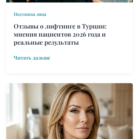
и
Подтяжка лица
реальные
результаты
Отзывы о лифтинге в Турции:
мнения пациентов 2026 года и
реальные результаты
Читать дальше
Лифтинг
за
границей
для
немецких
пациентов:
лучшие