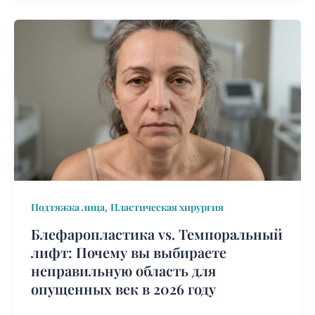
Блефаропластика
vs.
Темпоральный
лифт:
Почему
вы
выбираете
неправильную
область
для
,
Подтяжка лица
Пластическая хирургия
опущенных
век
Блефаропластика vs. Темпоральный
в
лифт: Почему вы выбираете
2026
неправильную область для
году
опущенных век в 2026 году