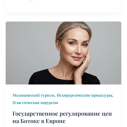
Государственное
регулирование
цен
на
Ботокс
в
Европе
,
,
Медицинский туризм
Нехирургические процедуры
Пластическая хирургия
Государственное регулирование цен
на Ботокс в Европе