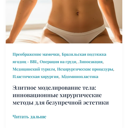
инновационные
хирургические
методы
для
безупречной
эстетики
,
Преображение мамочки
Бразильская подтяжка
,
,
,
ягодиц - BBL
Операция на груди
Липосакция
,
,
Медицинский туризм
Нехирургические процедуры
,
Пластическая хирургия
Абдоминопластика
Элитное моделирование тела:
инновационные хирургические
методы для безупречной эстетики
Читать дальше