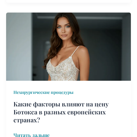
Какие
факторы
влияют
на
цену
Ботокса
в
разных
европейских
странах?
Нехирургические процедуры
Какие факторы влияют на цену
Ботокса в разных европейских
странах?
Читать дальше