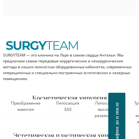
SURGYTEAM — это клиника на Ларе в самом сердце Антальи. Мы
предлагаем самые передовые хирургические и нехирургические
методы в наших полностью оборудованных кабинетах, современных
операционных и специально построенных эстетических и лазерных
помещениях.
Косметическая хирургия
Преображение
Липосакция
Липосакция
Т
Фотографии до и после
мамочки
360
высокого
разрешения
м
ж
Эстетическая пластическая хирургия