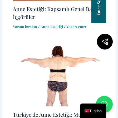
Anne Estetiği: Kapsamlı Genel Bakış ve
İçgörüler
Yorum bırakın
/
Anne Estetiği
/ Yazan
emre
Turkish
Türkiye'de Anne Estetiği: Muhteşem