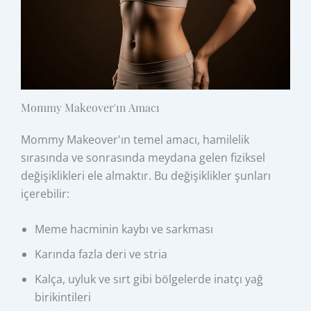
Mommy Makeover'ın Amacı
Mommy Makeover'ın temel amacı, hamilelik
sırasında ve sonrasında meydana gelen fiziksel
değişiklikleri ele almaktır. Bu değişiklikler şunları
içerebilir:
Meme hacminin kaybı ve sarkması
Karında fazla deri ve stria
Kalça, uyluk ve sırt gibi bölgelerde inatçı yağ
birikintileri