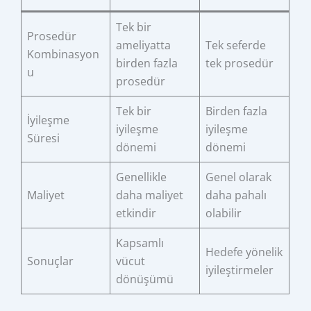
Tek bir
Prosedür
ameliyatta
Tek seferde
Kombinasyon
birden fazla
tek prosedür
u
prosedür
Tek bir
Birden fazla
İyileşme
iyileşme
iyileşme
Süresi
dönemi
dönemi
Genellikle
Genel olarak
Maliyet
daha maliyet
daha pahalı
etkindir
olabilir
Kapsamlı
Hedefe yönelik
Sonuçlar
vücut
iyileştirmeler
dönüşümü