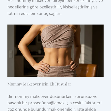
Her mommy makeover, bireyin benzersiz ihtiyaç ve
hedeflerine göre özelleştirilir, kişiselleştirilmiş ve
tatmin edici bir sonuç sağlar.
Mommy Makeover İçin Ek Hususlar
Bir mommy makeover düşünürken, sorunsuz ve
başarılı bir prosedür sağlamak için çeşitli faktörleri
göz önünde bulundurmak önemlidir. İşte akılda