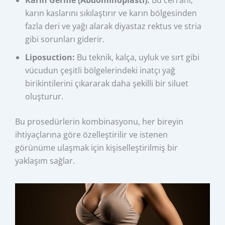
Karın Germe (Abdominoplasti):
Bu cerrahi,
karın kaslarını sıkılaştırır ve karın bölgesinden
fazla deri ve yağı alarak diyastaz rektus ve stria
gibi sorunları giderir.
Liposuction:
Bu teknik, kalça, uyluk ve sırt gibi
vücudun çeşitli bölgelerindeki inatçı yağ
birikintilerini çıkararak daha şekilli bir siluet
oluşturur.
Bu prosedürlerin kombinasyonu, her bireyin
ihtiyaçlarına göre özelleştirilir ve istenen
görünüme ulaşmak için kişiselleştirilmiş bir
yaklaşım sağlar.