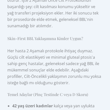
oturur. İşte 2 Aşamalı Önce Cilt Protokolünün
başardığı şey: cilt kasılması konumu yükseltir ve
yağ transferi projeksiyon ekler. Her iki sonucu tek
bir prosedürde elde etmek, geleneksel BBL'nin
sunamadığı bir atılımdır.
Skin-First BBL Yaklaşımına Kimler Uygun?
Her hasta 2 Aşamalı protokole ihtiyaç duymaz.
Güçlü cilt elastikiyeti ve minimal gluteal ptosis'a
sahip genç hastalar, geleneksel sadece yağ BBL ile
mükemmel sonuçlar elde edebilir. Aşağıdaki
profiller, Cilt-Öncelikli yaklaşımın zorunlu mu yoksa
isteğe bağlı mı olduğunu gösterir.
Temel Adaylar (Pinç Testinde C veya D Skoru)
42 yaş üzeri kadınlar
kalça veya yan uylukta