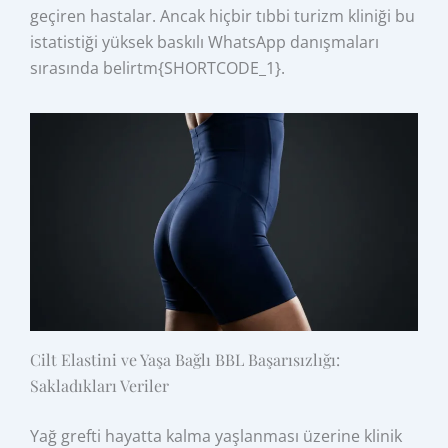
geçiren hastalar. Ancak hiçbir tıbbi turizm kliniği bu
istatistiği yüksek baskılı WhatsApp danışmaları
sırasında belirtm{SHORTCODE_1}.
Cilt Elastini ve Yaşa Bağlı BBL Başarısızlığı:
Sakladıkları Veriler
Yağ grefti hayatta kalma yaşlanması üzerine klinik