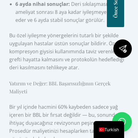
6 ayda nihai sonuçlar:
Deri sıkılaşması,
ameliyat sonrası 8 aya kadar iyileşmeye devam
eder ve 6 ayda stabil sonuçlar görülür.
Bu özel iyileşme yönergelerini tutarlı bir şekilde
uygulayan hastalar üstün sonuçlar bildirir. Özellikle
kompresyon giysisi kullanımında taviz verenler, yağ
grefti hayatta kalmasını ve protokolün hedeflediği
deri kasılmasını tehlikeye atar.
Yatırım ve Değer: BBL Başarısızlığının Gerçek
Maliyeti
Bir yıl içinde hacmini 60% kaybeden sadece yağ
içeren bir BBL bir fırsat değildir — bu, sonunda
ihtiyaç duyacağınız revizyonun peşinatıdır.
Turkish
Prosedür maliyetinizi hesaplarken tam denklemi