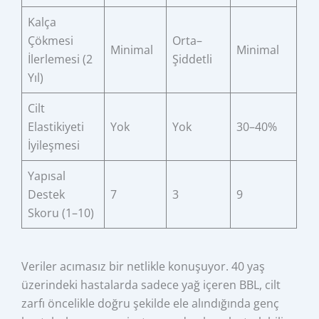
Kalça
Çökmesi
Orta–
Minimal
Minimal
İlerlemesi (2
Şiddetli
Yıl)
Cilt
Elastikiyeti
Yok
Yok
30–40%
İyileşmesi
Yapısal
Destek
7
3
9
Skoru (1–10)
Veriler acımasız bir netlikle konuşuyor. 40 yaş
üzerindeki hastalarda sadece yağ içeren BBL, cilt
zarfı öncelikle doğru şekilde ele alındığında genç