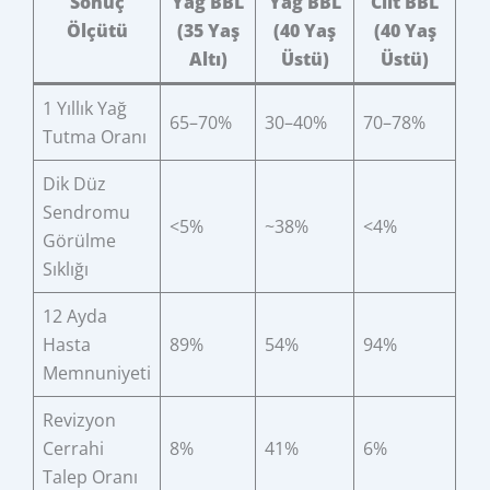
Sonuç
Yağ BBL
Yağ BBL
Cilt BBL
Ölçütü
(35 Yaş
(40 Yaş
(40 Yaş
Altı)
Üstü)
Üstü)
1 Yıllık Yağ
65–70%
30–40%
70–78%
Tutma Oranı
Dik Düz
Sendromu
<5%
~38%
<4%
Görülme
Sıklığı
12 Ayda
Hasta
89%
54%
94%
Memnuniyeti
Revizyon
Cerrahi
8%
41%
6%
Talep Oranı