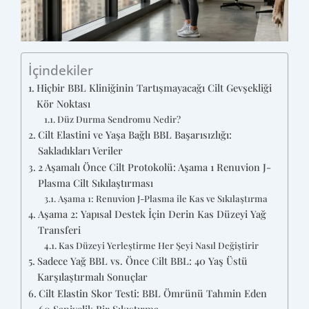
İçindekiler
Hiçbir BBL Kliniğinin Tartışmayacağı Cilt Gevşekliği
Kör Noktası
Düz Durma Sendromu Nedir?
Cilt Elastini ve Yaşa Bağlı BBL Başarısızlığı:
Sakladıkları Veriler
2 Aşamalı Önce Cilt Protokolü: Aşama 1 Renuvion J-
Plasma Cilt Sıkılaştırması
Aşama 1: Renuvion J-Plasma ile Kas ve Sıkılaştırma
Aşama 2: Yapısal Destek İçin Derin Kas Düzeyi Yağ
Transferi
Kas Düzeyi Yerleştirme Her Şeyi Nasıl Değiştirir
Sadece Yağ BBL vs. Önce Cilt BBL: 40 Yaş Üstü
Karşılaştırmalı Sonuçlar
Cilt Elastin Skor Testi: BBL Ömrünü Tahmin Eden