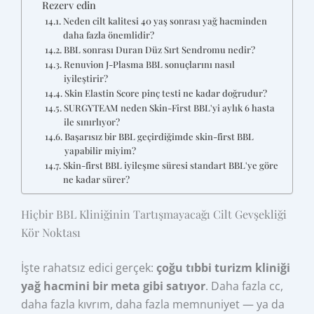
Rezerv edin
Neden cilt kalitesi 40 yaş sonrası yağ hacminden
daha fazla önemlidir?
BBL sonrası Duran Düz Sırt Sendromu nedir?
Renuvion J-Plasma BBL sonuçlarını nasıl
iyileştirir?
Skin Elastin Score pinç testi ne kadar doğrudur?
SURGYTEAM neden Skin-First BBL'yi aylık 6 hasta
ile sınırlıyor?
Başarısız bir BBL geçirdiğimde skin-first BBL
yapabilir miyim?
Skin-first BBL iyileşme süresi standart BBL'ye göre
ne kadar sürer?
Hiçbir BBL Kliniğinin Tartışmayacağı Cilt Gevşekliği
Kör Noktası
İşte rahatsız edici gerçek:
çoğu tıbbi turizm kliniği
yağ hacmini bir meta gibi satıyor
. Daha fazla cc,
daha fazla kıvrım, daha fazla memnuniyet — ya da