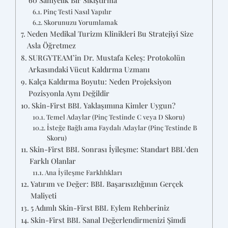
60 Saniyelik Bir Sıkıştırma
Pinç Testi Nasıl Yapılır
Skorunuzu Yorumlamak
Neden Medikal Turizm Klinikleri Bu Stratejiyi Size
Asla Öğretmez
SURGYTEAM’in Dr. Mustafa Keleş: Protokolün
Arkasındaki Vücut Kaldırma Uzmanı
Kalça Kaldırma Boyutu: Neden Projeksiyon
Pozisyonla Aynı Değildir
Skin-First BBL Yaklaşımına Kimler Uygun?
Temel Adaylar (Pinç Testinde C veya D Skoru)
İsteğe Bağlı ama Faydalı Adaylar (Pinç Testinde B
Skoru)
Skin-First BBL Sonrası İyileşme: Standart BBL'den
Farklı Olanlar
Ana İyileşme Farklılıkları
Yatırım ve Değer: BBL Başarısızlığının Gerçek
Maliyeti
5 Adımlı Skin-First BBL Eylem Rehberiniz
Skin-First BBL Sanal Değerlendirmenizi Şimdi