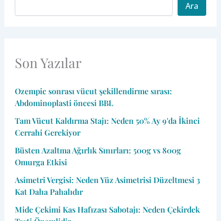
Ara
Son Yazılar
Ozempic sonrası vücut şekillendirme sırası:
Abdominoplasti öncesi BBL
Tam Vücut Kaldırma Stajı: Neden 50% Ay 9'da İkinci
Cerrahi Gerekiyor
Büsten Azaltma Ağırlık Sınırları: 500g vs 800g
Omurga Etkisi
Asimetri Vergisi: Neden Yüz Asimetrisi Düzeltmesi 3
Kat Daha Pahalıdır
Mide Çekimi Kas Hafızası Sabotajı: Neden Çekirdek