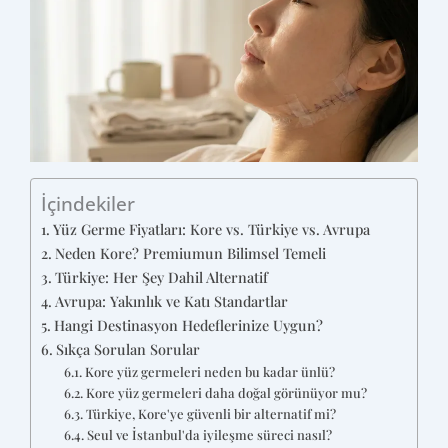
İçindekiler
Yüz Germe Fiyatları: Kore vs. Türkiye vs. Avrupa
Neden Kore? Premiumun Bilimsel Temeli
Türkiye: Her Şey Dahil Alternatif
Avrupa: Yakınlık ve Katı Standartlar
Hangi Destinasyon Hedeflerinize Uygun?
Sıkça Sorulan Sorular
Kore yüz germeleri neden bu kadar ünlü?
Kore yüz germeleri daha doğal görünüyor mu?
Türkiye, Kore'ye güvenli bir alternatif mi?
Seul ve İstanbul'da iyileşme süreci nasıl?