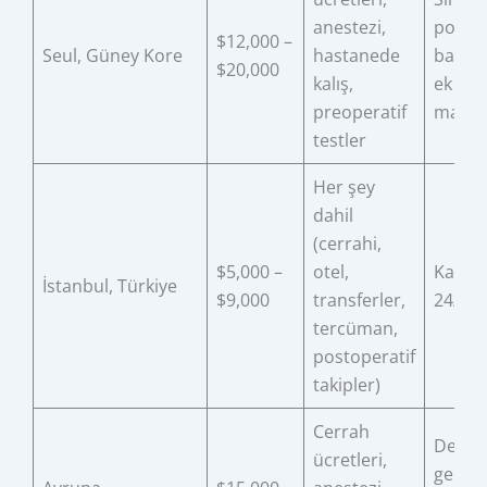
anestezi,
postop
$12,000 –
Seul, Güney Kore
hastanede
bakım 
$20,000
kalış,
ek
preoperatif
maliye
testler
Her şey
dahil
(cerrahi,
$5,000 –
otel,
Kapsam
İstanbul, Türkiye
$9,000
transferler,
24/7 d
tercüman,
postoperatif
takipler)
Cerrah
Değişk
ücretleri,
genell