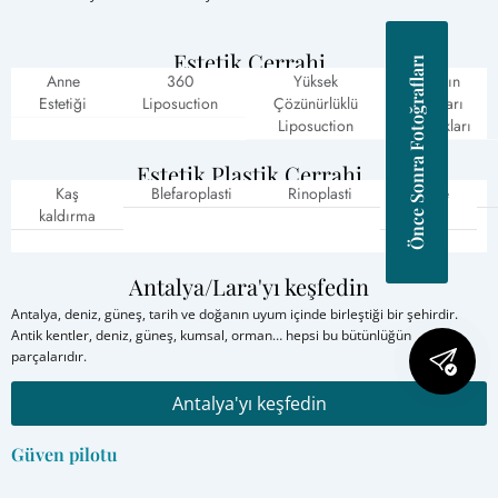
Estetik Cerrahi
Önce Sonra Fotoğrafları
Anne
360
Yüksek
Karın
Estetiği
Liposuction
Çözünürlüklü
kasları
Liposuction
çatlakları
Estetik Plastik Cerrahi
Kaş
Blefaroplasti
Rinoplasti
Kepçe
kaldırma
kulak
Antalya/Lara'yı keşfedin
Antalya, deniz, güneş, tarih ve doğanın uyum içinde birleştiği bir şehirdir.
Antik kentler, deniz, güneş, kumsal, orman… hepsi bu bütünlüğün
parçalarıdır.
Antalya'yı keşfedin
Güven pilotu