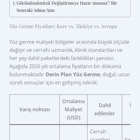
Görünümünüzü Değiştirmeye Hazır mısınız? Bir
Sonraki Adımı Atın
Yüz Germe Fiyatları: Kore vs. Türkiye vs. Avrupa
Yüz germe maliyeti bölgeler arasında büyük ölçüde
değişir ve cerrahi uzmanlık, klinik standartları ve
her şey dahil paketlerdeki farklılıkları yansıtır.
Aşağıda 2026 yılı ortalama fiyatların bir dökümü
bulunmaktadır
Derin Plan Yüz Germe
, doğal, uzun
süreli sonuçlar için en gelişmiş teknik:
Ortalama
Dahil
İyil
Varış noktası
Maliyet
edilenler
Des
(USD)
Cerrah
ücretleri,
Sınırlı;