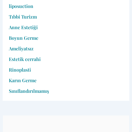
liposuction
Tıbbi Turizm
Anne Estetiği
Boyun Germe
Ameliyatsız
Estetik cerrahi
Rinoplasti
Karın Germe
Sınıflandırılmamış