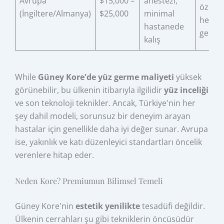
Avrupa
$15,000 –
anestezi,
özel
(İngiltere/Almanya)
$25,000
minimal
hemşir
hastanede
gerekt
kalış
While
Güney Kore'de yüz germe maliyeti
yüksek
görünebilir, bu ülkenin itibarıyla ilgilidir
yüz inceliği
ve son teknoloji teknikler. Ancak, Türkiye'nin her
şey dahil modeli, sorunsuz bir deneyim arayan
hastalar için genellikle daha iyi değer sunar. Avrupa
ise, yakınlık ve katı düzenleyici standartları öncelik
verenlere hitap eder.
Neden Kore? Premiumun Bilimsel Temeli
Güney Kore'nin
estetik yenilikte
tesadüfi değildir.
Ülkenin cerrahları şu gibi tekniklerin öncüsüdür