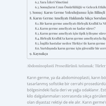
Yara İzleri Yönetimi
Sonuçların Uzun Ömürlülüğü ve Gelecek Etkile
Sonuç: Karın Germe Yolculuğunuz İçin Bilinçli
Karın Germe Ameliyatı Hakkında Sıkça Sorulan
Bir karın germe ameliyatı Birleşik Krallık'ta 
Karın germe ameliyatı ne kadar sürer?
Karın germe ameliyatı için tipik iyileşme süre
Birleşik Krallık'ta karın germe ameliyatıyla ilg
İngiliz hastalar neden Türkiye'de karın germ
Yurtdışında karın germe için güvenilir bir cerra
Kaynakça
Abdominoplasti Prosedürünü Anlamak: Türler 
Karın germe, ya da abdominoplasti, karın böl
tasarlanmış sofistike bir cerrahi prosedürdür.
bölgesindeki fazla deri ve yağa odaklanır. Es
kilo dalgalanmaları sonrasında sıkça görülen
olan diyastaz rektiyi de ele alır. Karın ger