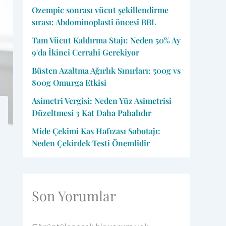
Ozempic sonrası vücut şekillendirme
sırası: Abdominoplasti öncesi BBL
Tam Vücut Kaldırma Stajı: Neden 50% Ay
9'da İkinci Cerrahi Gerekiyor
Büsten Azaltma Ağırlık Sınırları: 500g vs
800g Omurga Etkisi
Asimetri Vergisi: Neden Yüz Asimetrisi
Düzeltmesi 3 Kat Daha Pahalıdır
Mide Çekimi Kas Hafızası Sabotajı:
Neden Çekirdek Testi Önemlidir
Son Yorumlar