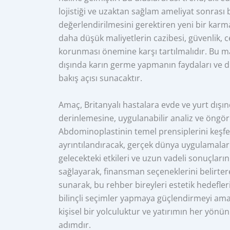
lojistiği ve uzaktan sağlam ameliyat sonrası b
değerlendirilmesini gerektiren yeni bir karmaş
daha düşük maliyetlerin cazibesi, güvenlik, c
korunması önemine karşı tartılmalıdır. Bu ma
dışında karın germe yapmanın faydaları ve d
bakış açısı sunacaktır.
Amaç, Britanyalı hastalara evde ve yurt dışı
derinlemesine, uygulanabilir analiz ve öngör
Abdominoplastinin temel prensiplerini keşfe
ayrıntılandıracak, gerçek dünya uygulamalar
gelecekteki etkileri ve uzun vadeli sonuçlar
sağlayarak, finansman seçeneklerini belirter
sunarak, bu rehber bireyleri estetik hedefleri,
bilinçli seçimler yapmaya güçlendirmeyi ama
kişisel bir yolculuktur ve yatırımın her yönünü
adımdır.