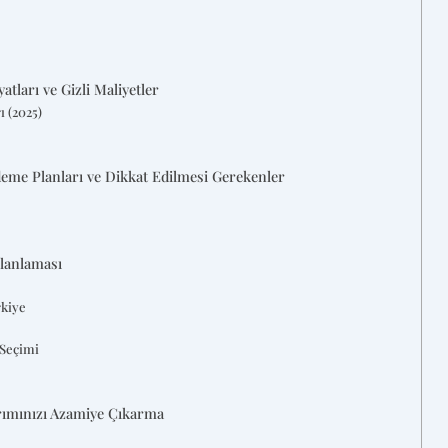
atları ve Gizli Maliyetler
ı (2025)
deme Planları ve Dikkat Edilmesi Gerekenler
Planlaması
rkiye
 Seçimi
ırımınızı Azamiye Çıkarma