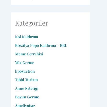
Kategoriler
Kol Kaldırma
Brezilya Popo Kaldırma – BBL
Meme Cerrahisi
Yüz Germe
liposuction
Tıbbi Turizm
Anne Estetiği
Boyun Germe
Ameliyatsız