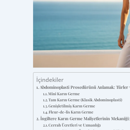
İçindekiler
Abdominoplasti Prosedürünü Anlamak: Türler 
Mini Karın Germe
Tam Karın Germe (Klasik Abdominoplasti)
Genişletilmiş Karın Germe
Fleur-de-lis Karın Germe
İngiltere Karın Germe Maliyetlerinin Mekaniği: 
Cerrah Ücretleri ve Uzmanlığı