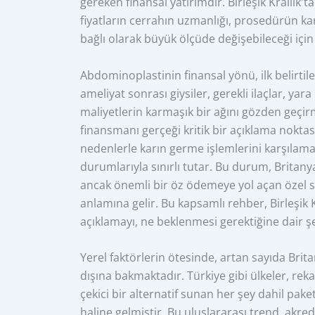
gereken finansal yatırımdır. Birleşik Krallık'
fiyatların cerrahın uzmanlığı, prosedürün kar
bağlı olarak büyük ölçüde değişebileceği için
Abdominoplastinin finansal yönü, ilk belirtile
ameliyat sonrası giysiler, gerekli ilaçlar, yara
maliyetlerin karmaşık bir ağını gözden geçi
finansmanı gerçeği kritik bir açıklama noktasıd
nedenlerle karın germe işlemlerini karşılamaz
durumlarıyla sınırlı tutar. Bu durum, Britanya
ancak önemli bir öz ödemeye yol açan özel s
anlamına gelir. Bu kapsamlı rehber, Birleşik K
açıklamayı, ne beklenmesi gerektiğine dair ş
Yerel faktörlerin ötesinde, artan sayıda Brita
dışına bakmaktadır. Türkiye gibi ülkeler, rekab
çekici bir alternatif sunan her şey dahil pak
haline gelmiştir. Bu uluslararası trend, akred