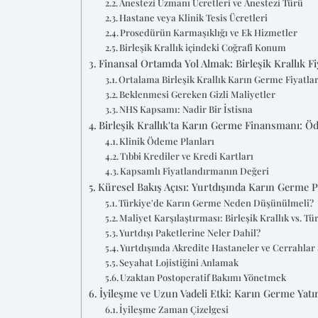
Anestezi Uzmanı Ücretleri ve Anestezi Türü
Hastane veya Klinik Tesis Ücretleri
Prosedürün Karmaşıklığı ve Ek Hizmetler
Birleşik Krallık içindeki Coğrafi Konum
Finansal Ortamda Yol Almak: Birleşik Krallık Fiy
Ortalama Birleşik Krallık Karın Germe Fiyatlar
Beklenmesi Gereken Gizli Maliyetler
NHS Kapsamı: Nadir Bir İstisna
Birleşik Krallık'ta Karın Germe Finansmanı: Ö
Klinik Ödeme Planları
Tıbbi Krediler ve Kredi Kartları
Kapsamlı Fiyatlandırmanın Değeri
Küresel Bakış Açısı: Yurtdışında Karın Germe 
Türkiye'de Karın Germe Neden Düşünülmeli?
Maliyet Karşılaştırması: Birleşik Krallık vs. Tü
Yurtdışı Paketlerine Neler Dahil?
Yurtdışında Akredite Hastaneler ve Cerrahlar
Seyahat Lojistiğini Anlamak
Uzaktan Postoperatif Bakımı Yönetmek
İyileşme ve Uzun Vadeli Etki: Karın Germe Yat
İyileşme Zaman Çizelgesi