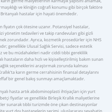
ta karın germe maliyetlerinin karmaşık yapısını anlamak,
maşıklığı ve kliniğin coğrafi konumu gibi birçok faktöre
 Britanyalı hastalar için hayati önemdedir.
n fiyatın çok ötesine uzanır. Potansiyel hastalar,
 izi yönetim tedavileri ve takip randevuları gibi gizli
rmek zorundadır. Ayrıca, kozmetik prosedürler için NHS
ır; genellikle Ulusal Sağlık Servisi, sadece estetik
 ve bu müdahaleleri nadir ciddi tıbbi gereklilik
lı hastaların daha hızlı ve kişiselleştirilmiş bakım sunan
ağlık seçeneklerini araştırmak zorunda kalması
rallık'ta karın germe cerrahisinin finansal detaylarını
effaf bir genel bakış sunmayı amaçlamaktadır.
nyalı hasta artık abdominoplasti ihtiyaçları için yurt
etçi fiyatlar ve genellikle Birleşik Krallık maliyetlerine
etler sunarak tıbbi turizmde öne çıkan destinasyonlar
ite yurt dışı hastanelerin seçimi, uluslararası seyahatin