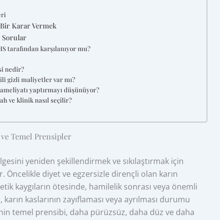
ri
 Bir Karar Vermek
 Sorular
NHS tarafından karşılanıyor mu?
si nedir?
ili gizli maliyetler var mı?
e ameliyatı yaptırmayı düşünüyor?
h ve klinik nasıl seçilir?
ve Temel Prensipler
gesini yeniden şekillendirmek ve sıkılaştırmak için
 Öncelikle diyet ve egzersizle dirençli olan karın
tetik kaygıların ötesinde, hamilelik sonrası veya önemli
, karın kaslarının zayıflaması veya ayrılması durumu
me'nin temel prensibi, daha pürüzsüz, daha düz ve daha