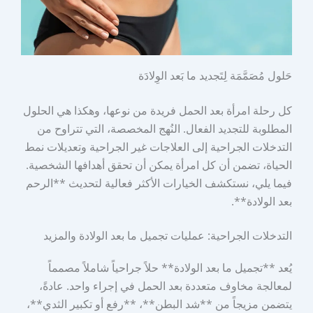
حَلول مُصَمَّمَة لِتَجديد ما بَعد الوِلادَة
كل رحلة امرأة بعد الحمل فريدة من نوعها، وهكذا هي الحلول
المطلوبة للتجديد الفعال. النُهج المخصصة، التي تتراوح من
التدخلات الجراحية إلى العلاجات غير الجراحية وتعديلات نمط
الحياة، تضمن أن كل امرأة يمكن أن تحقق أهدافها الشخصية.
فيما يلي، نستكشف الخيارات الأكثر فعالية لتحديث **الرحم
بعد الولادة**.
التدخلات الجراحية: عمليات تجميل ما بعد الولادة والمزيد
يُعد **تجميل ما بعد الولادة** حلاً جراحياً شاملاً مصمماً
لمعالجة مخاوف متعددة بعد الحمل في إجراء واحد. عادةً،
يتضمن مزيجاً من **شد البطن**، **رفع أو تكبير الثدي**،