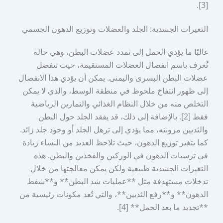
[3].
التغيرات الجسدية: الجلد والعضلات وتوزيع الدهون الجسمي
غالبًا ما يؤدي الحمل إلى تمدد عضلات البطن، وهي حالة
تُعرف باسم انفصال العضلات المستقيمة، حيث تنفصل
عضلات البطن اليسرى واليمنى. يمكن أن يؤدي هذا الانفصال
إلى ظهور انتفاخ ملحوظ في منطقة الوسط، والذي لا يمكن
التخلص منه من خلال النظام الغذائي والتمارين الرياضية
فقط [2]. بالإضافة إلى ذلك، قد يفقد الجلد حول البطن
والثديين مرونته، مما يؤدي إلى ترهل الجلد أو وجود جلد زائد.
كما يتغير توزيع الدهون، حيث تلاحظ العديد من النساء زيادة
في ترسبات الدهون في الوركين والفخذين والبطن. هذه
التغيرات الجسدية طبيعية ولكن يمكن معالجتها من خلال
تدخلات مستهدفة مثل **عمليات شد البطن** و**شفط
الدهون** و**رفع الثديين**، والتي تُعد مكونات رئيسية من
**تجديد ما بعد الحمل** [4].