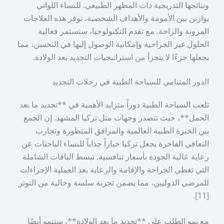
ونتائجها التدريجية ذات المظهر الطبيعي. للنساء اللواتي
يوازنن بين الأمومة والأهداف الشخصية، توفر هذه العلاجات
المرونة والراحة. مع تقدم التكنولوجيا، ستستمر فعالية
الحلول غير الجراحية وإمكانية الوصول إليها في التحسن، مما
يجعلها جزءًا لا يتجزأ من استراتيجيات التجديد بعد الولادة.
الدور المتنامي للسياحة الطبية في رحلات التجديد
تلعب السياحة الطبية دوراً متزايد الأهمية في **تجديد ما بعد
الحمل**، حيث تتصدر وجهات مثل تركيا المشهد. إن الجمع
بين الخبرة الطبية العالمية والمرافق المتطورة وتجارب
التعافي الفاخرة يجعل تركيا خياراً جذاباً للنساء الباحثات عن
رعاية عالية الجودة بأسعار تنافسية. تبسط الباقات الشاملة
التي تغطي الجراحة والإقامة والرعاية بعد العملية الإجراءات
للمرضى الدوليين، مما يضمن تجربة سلسة وخالية من التوتر
[11].
مع نمو الطلب على **تجديد ما بعد الولادة**، ستنمو أيضًا