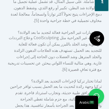
نتائج شاملة. على سبيل المثال، قد تشمل عملية تجميل ما
بعد الولادة شد البطن، تكبير أو رفع الثدي، وشفط الدهون.
دمج الإجراءات يتيح تحولاً أكثر توازناً وانسجاماً، معالجةً لعدة
مخاوف تجميلية في خطة جراحية واحدة [5].
هل الخيارات غير الجراحية فعالة لتجديد ما بعد الولادة؟
الخيارات غير الجراحية مثل CoolSculpting وعلاج الترددات
الراديوية وشد الجلد بالليزر يمكن أن تكون فعالة للغاية
للتجديد بعد الحمل. تستهدف هذه العلاجات الدهون الزائدة
والجلد المترهل وشد العضلات دون الحاجة إلى إجراءات
غازية. وهي مثالية للنساء اللواتي يبحثن عن تحسينات تدريجية
مع فترة تعافٍ قصيرة [6].
لماذا تختار تركيا لإجراءات التجديد بعد الولادة؟
تركيا وجهة رائدة لتحديث ما بعد الحمل بسبب توافر جراحين
مهرة، مرافق طبية حديثة، وتجارب استرداد فاخرة. تقدم
الدولة قيمة استثنائية، مع حزم شاملة تغطي الجراحة
Arabic
والإقامة والرعاية بعد الجراحة بأسعار تنافسية. هذا يجعل