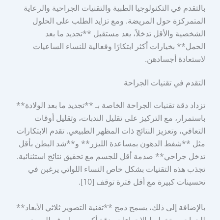
بالتقدم في التكنولوجيا الطبية والتقنيات الجراحية والرعاية
المتمركزة حول المريضة. ومع تزايد الطلب على الحلول
الشخصية والأقل تدخلاً، يعد مستقبل **تجديد ما بعد
الحمل** بخيارات أكثر ابتكارًا وفعالية للنساء الساعيات
لاستعادة أجسادهن.
التقدم في تقنيات الجراحة
تزداد دقة تقنيات الجراحة الخاصة بـ **تجديد ما بعد الولادة**
باستمرار، مع التركيز على تقليل الندبات، وتقليل أوقات
التعافي، وتعزيز النتائج ذات المظهر الطبيعي. تقدم الابتكارات
مثل **شفط الدهون بمساعدة الليزر** و**شد البطن بأقل
تدخل جراحي** صدمة أقل للجسم مع تحقيق نتائج استثنائية.
تجذب هذه التقنيات بشكل خاص النساء اللواتي يرغبن في
تحسينات كبيرة مع أقل فترة توقف [10].
بالإضافة إلى ذلك، يسمح دمج **تقنية التصوير ثلاثي الأبعاد**
للجراحين بتخطيط الإجراءات بدقة أكبر، مما يوفر للمرضى