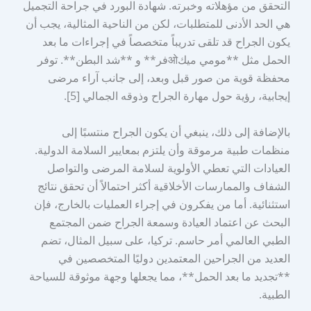
التحقق من مؤهلاته وخبرته. شهادة البورد في جراحة التجميل
هي الحد الأدنى للمتطلبات، لكن من الناحية المثالية، يجب أن
يكون الجراح قد تلقى تدريباً متخصصاً في إجراءات ما بعد
الحمل مثل **مومي ميكओفر** و **شد البطن**. توفر
محفظة قوية من صور قبل وبعد، إلى جانب آراء مرضى
إيجابية، رؤية حول مهارة الجراح وذوقه الجمالي [5].
بالإضافة إلى ذلك، ينبغي أن يكون الجراح منتسبًا إلى
منظمات طبية مرموقة وأن يلتزم بمعايير السلامة الدولية.
العيادات التي تعطي الأولوية لسلامة المرضى والتواصل
الشفاف والممارسات الأخلاقية أكثر احتمالاً أن تحقق نتائج
استثنائية. أما من يفكرون في إجراء العمليات بالخارج، فإن
البحث عن اعتماد العيادة وسمعة الجراح ضمن المجتمع
الطبي العالمي أمر حاسم. تركيا، على سبيل المثال، تضم
العديد من الجراحين المعتمدين دوليًا المتخصصين في
**تجديد ما بعد الحمل**، مما يجعلها وجهة موثوقة للسياحة
الطبية.