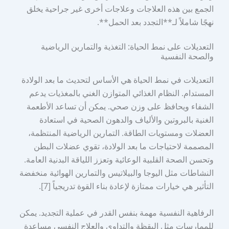
الجمع بين هذه العلاجات وعلاجات أخرى غير جراحية يخلق
نهجًا شاملاً لـ**التجدد بعد الحمل**.
التعديلات على نمط الحياة: التغذية والتمارين الرياضية
والصحة النفسية
التعديلات في نمط الحياة هي الأساس لتحديث ما بعد الولادة
المستدام. النظام الغذائي المتوازن الغني بالمغذيات يدعم
الشفاء ويحافظ على وزن صحي. يمكن أن تساعد الأطعمة
الغنية بالبروتين والألياف والدهون الصحية في استعادة
العضلات ومستويات الطاقة. التمارين الرياضية المنتظمة،
المصممة لاحتياجات ما بعد الولادة، تقوي عضلات البطن
وتحسن الصحة القلبية الوعائية وتعزز اللياقة البدنية العامة.
النشاطات مثل اليوجا والبيلاتيس والتمارين الهوائية منخفضة
التأثير هي خيارات ممتازة لإعادة بناء القوة تدريجياً [7].
الرفاهية النفسية مهمة بنفس القدر في عملية التجديد. يمكن
للممارسات مثل اليقظة والتداوي والعلاج النفسي مساعدة