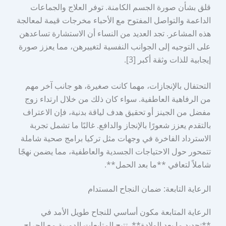
قلق بشأن صورة الجسم الكامنة. توفر العلاج والجماعات
الداعمة والتواصل المفتوح مع الأحباء مخرجات قيمة لمعالجة
هذه المشاعر. تجد العديد من النساء أن الاستشارة تساعدهن
على التوجيه إلى الجوانب النفسية لتغييرهن، مما يعزز صورة
إيجابية للذات وثقة أكبر [3].
التحتفال بالإنجازات، مهما كانت صغيرة، هو جانب آخر مهم
من الرفاهية العاطفية. سواء كان ذلك من خلال ارتداء زوج
مفضل من الجينز أو تحقيق هدف لياقة بدنية، فإن الاعتراف
بالتقدم يعزز شعورًا بالإنجاز والدافع. غالبًا ما تشمل تجربة
الاسترداد الفاخرة في وجهات مثل تركيا برامج صحية شاملة
تتمحور حول الاحتياجات الجسدية والعاطفية، مما يضمن نهجًا
شاملاً لتعافي **ما بعد الحمل**.
الرعاية التابعة: ضمان النجاح المستدام
الرعاية المتابعة مكون أساسي للنجاح طويل الأمد في
**تجديد ما بعد الولادة**. تتيح المتابعات الدورية مع الجراح