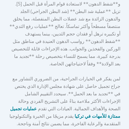
و**شفط الدهون** لاستعادة قوام المرأة قبل الحمل [5].
تزيل **عملية شد البطن** (شد البطن الجراحي) الجلد
والدهون الزائدة مع شد عضلات البطن المنفصلة، مما يخلق
منتصفاً مسطحاً وأكثر تماسكاً. تعالج **عمليات رفع الثدي**
أو تكبيره ترهل أو فقدان حجم الثديين، بينما يستهدف
**شفط الدهون** رواسب الدهون العنيدة في مناطق مثل
الوركين والفخذين والجوانب. هذه الإجراءات قابلة للتخصيص
بدرجة كبيرة، مما يسمح للنساء بتخصيص رحلة **تجديد ما
بعد الولادة** وفقاً لاحتياجاتهن الخاصة.
لمن يفكر في الخيارات الجراحية، من الضروري التشاور مع
جراح تجميل حاصل على شهادة مجلس الإدارة الذي يختص
في **تجديد ما بعد الحمل**. سيحدد التقييم الشامل
الإجراءات الأكثر ملاءمة بناءً على التشريح الفردي وحالة
الصحة والأهداف الجمالية. العيادات التي تقدم
عمليات تجميل
ممتازة للأمهات في تركيا
يقدم مزيجًا من الخبرة والتكنولوجيا
المتقدمة والرعاية الفاخرة، مما يضمن نتائج آمنة وناجحة.