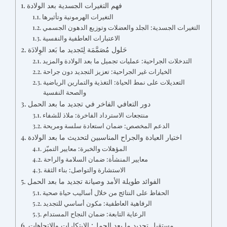
فهم التغيرات الجسدية بعد الولادة
التغيرات الهرمونية وتأثيرها
التغيرات الجسدية: الجلد والعضلات وتوزيع الدهون الجسمي
الاعتبارات العاطفية والنفسية
حَلول مُصَمَّمَة لِتَجديد ما بَعد الوِلادَة
التدخلات الجراحية: عمليات تجميل ما بعد الولادة والمزيد
الخيارات غير الجراحية: تعزيز التجديد دون جراحة
التعديلات على نمط الحياة: التغذية والتمارين الرياضية
والصحة النفسية
دور التعافي الفاخر في تجديد ما بعد الحمل
منتجعات الاسترداد الفاخرة: ملاذ للشفاء
الدعم المخصص: ضمان استعادة سلسة ومريحة
اختيار العيادة والجراح المناسبين لتحديث ما بعد الولادة
المؤهلات والخبرة: معايير التميّز
معايير المنشأة: ضمان السلامة والراحة
الاستشارة والتواصل: بناء الثقة
الفوائد طويلة الأمد وصيانة تجديد ما بعد الحمل
الحفاظ على النتائج من خلال أساليب حياة صحية
الرفاهية العاطفية: مكون أساسي للتجديد
الرعاية التابعة: ضمان النجاح المستدام
مستقبل تجديد ما بعد الحمل: الابتكارات والاتجاهات