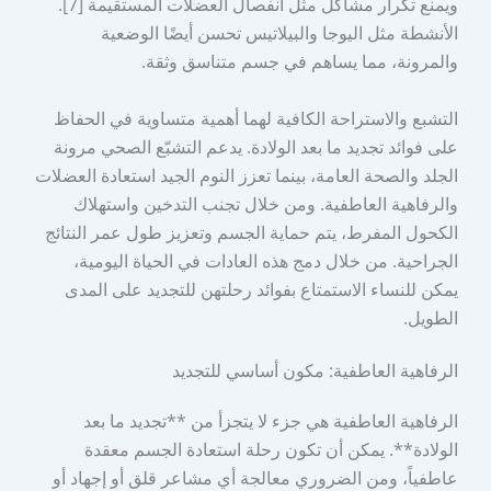
ويمنع تكرار مشاكل مثل انفصال العضلات المستقيمة [7].
الأنشطة مثل اليوجا والبيلاتيس تحسن أيضًا الوضعية
والمرونة، مما يساهم في جسم متناسق وثقة.
التشبع والاستراحة الكافية لهما أهمية متساوية في الحفاظ
على فوائد تجديد ما بعد الولادة. يدعم التشبّع الصحي مرونة
الجلد والصحة العامة، بينما تعزز النوم الجيد استعادة العضلات
والرفاهية العاطفية. ومن خلال تجنب التدخين واستهلاك
الكحول المفرط، يتم حماية الجسم وتعزيز طول عمر النتائج
الجراحية. من خلال دمج هذه العادات في الحياة اليومية،
يمكن للنساء الاستمتاع بفوائد رحلتهن للتجديد على المدى
الطويل.
الرفاهية العاطفية: مكون أساسي للتجديد
الرفاهية العاطفية هي جزء لا يتجزأ من **تجديد ما بعد
الولادة**. يمكن أن تكون رحلة استعادة الجسم معقدة
عاطفياً، ومن الضروري معالجة أي مشاعر قلق أو إجهاد أو