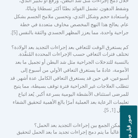
خلال دمج إجراءات مثل شد البطن، ورفع أو تكبير الثدي،
وشفط الدهون. تشمل الفوائد بطنًا أكثر تسطحًا وثباتًا،
واستعادة حجم وشكل الثدي، وتحسين ملامح الجسم بشكل
عام. يعالج هذا النهج المخصص مخاوف متعددة في خطة
جراحية واحدة، مما يعزز المظهر الجسدي والثقة بالنفس [5].
كم يستغرق الوقت للتعافي بعد إجراءات التجديد بعد الولادة؟
تختلف فترات التعافي حسب الإجراءات المحددة المُنفَّذة.
بالنسبة للتدخلات الجراحية مثل شد البطن أو تجميل ما بعد
الأمومة، عادةً ما يستغرق التعافي الأولي من أسبوع إلى
أسبوعين، في حين قد يستغرق التعافي الكامل عدة أشهر. قد
تتطلب العلاجات غير الجراحية فترة توقف بسيطة، مما يتيح
للمرضى استئناف الأنشطة اليومية بسرعة أكبر. يُعد اتباع
تعليمات الرعاية بعد العملية أمرًا بالغ الأهمية لتحقيق الشفاء
الأمثل [1, 5].
صور قبل وبعد
هل يمكن الجمع بين إجراءات التجديد بعد الحمل؟
نعم، غالباً ما يتم دمج إجراءات تجديد ما بعد الحمل لتحقيق