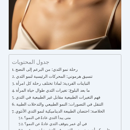
جدول المحتويات
رحلة نمو الثدي: من البرعم إلى النضج
تنسيق هرموني: المحركات الرئيسية لنمو الثدي
التباينات الفردية: لماذا تختلف رحلة كل امرأة
ما بعد البلوغ: تغيرات الثدي طوال حياة المرأة
فهم التغيرات الطبيعية مقابل غير الطبيعية في الثدي
التنقل في التصورات: النمو الطبيعي والتدخلات الطبية
الخلاصة: احتضان الطبيعة الديناميكية لنمو الثدي الأنثوي
متى يبدأ الثدي عادةً في النمو؟
في أي عمر يتوقف الثدي عادةً عن النمو؟
هل يمكن أن يستمر نمو الثديين في العشرينيات من عمر