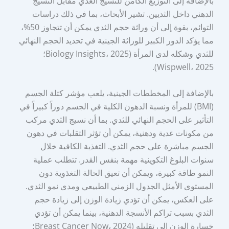
بالإضافة إلى التوزيع الكامن للنسيج الغدي مقابل النسيج
الدهني داخل الثديين. تشير الأبحاث، بما في ذلك دراسات
التوائم، بقوة إلى أن وراثة حجم الثدي يمكن أن تتجاوز 50%،
مما يؤكد الدور الكبير للوراثة الجينية في تحديد الحجم النهائي
للثدي وشكله لدى المرأة (Biology Insights، 2025؛
Wispwell، 2025).
بالإضافة إلى المخططات الجينية، يلعب مؤشر كتلة الجسم
(BMI) للمرأة ونسبة الدهون الكلية في الجسم دوراً كبيراً في
التأثير على الحجم النهائي للثدي. بما أن نسيج الثدي مركب
من مكونات غدية ودهنية، يمكن أن تؤثر التقلبات في دهون
الجسم مباشرة على حجم الثدي. التغذية الكافية خلال
سنوات البلوغ التكوينية مهمة بنفس القدر. تتطلب عملية
النمو طاقة كبيرة، ويمكن أن تعيق الحالة التغذوية دون
المستوى الأمثل الجدول الزمني الطبيعي ومدى نمو الثدي.
على العكس، يمكن أن تؤدي زيادة الوزن إلى زيادة حجم
الثدي بسبب تراكم الأنسجة الدهنية، بينما يمكن أن تؤدي
خسارة الوزن إلى تقليله (Breast Cancer Now، 2024؛