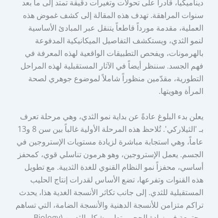
ديناميكياً، قادراً على تحولات وتغيرات دقيقة تمتد إلى ما بعد
سنوات المراهقة. تهدف هذه المقالة إلى كشف غموض هذه
العملية، مقدمة مورداً قاطعاً يتنقل عبر المبادئ الأساسية
لنمو الثدي، ويستكشف التفاصيل الميكانيكية المدفوعة
بالهرمونات، ويفحص التطبيقات الواقعية لهذه المعرفة في
فهم الجسد. سننظر أيضاً في الآثار المستقبلية لهذه المراحل
التطورية، مقدّمين منظوراً شاملاً لموضوع جوهري لصحة
المرأة وهويتها.
يعلن بدء البلوغ عادةً عن بداية نمو الثدي، وهي مرحلة تعرف
بـ 'الثيلاركي'. تُلاحظ هذه المرحلة الأولية غالباً بين سن 8 و13
عاماً، وهي استجابة مباشرة لزيادة مستويات الإستروجين في
الجسم. يعمل الإستروجين، وهو هرمون تناسلي قوي، كمحفز
أساسي، محفزاً نمو النظام القنوي للغدة الثديية. مع تطويل
هذه القنوات وتفرعها، تضع الأساس لقدرات إنتاج الحليب
المستقبلية للثدي. إلى جانب تكاثر الأنسجة الغدية هذا، يحدث
تراكم متزامن للأنسجة الدهنية والأنسجة الضامة، التي تساهم
مجتمعة في زيادة الحجم وتطور شكل الثديين (Biology