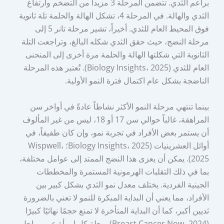
براعم الثدي. تتضمن المرحلة 3 مزيداً من التضخم وارتفاع
الثدي والهالة. في المرحلة 4، تشكل الهالة والحلمة تلة ثانوية
فوق المحيط العام للثدي. أخيراً، تشير مرحلة تانر 5 إلى
مرحلة النضج، حيث حقق الثدي شكله البالغ، وتراجعت التلة
الثانوية التي شكلتها الهالة والحلمة مرة أخرى إلى المنحنى
العام للثدي (Biology Insights، 2025). تُعتبر هذه المرحلة
الناضجة بشكل عام اكتمال فترة النمو الأولية.
بينما تنتهي مرحلة النمو الأكثر نشاطاً عادةً في أواخر سن
المراهقة، غالباً حوالي سن 17 أو 18، ليس من غير المألوف
أن يستمر بعض الأفراد في تجربة نمو، وإن كان طفيفاً، في
أوائل العشرينيات (Biology Insights، 2025؛ Wispwell،
2025). يمكن أن يعزى هذا النضج الممتد إلى عوامل مختلفة،
بما في ذلك التقلبات الهرمونية المستمرة والمخططات
الجينية الفردية. يختلف معدل نمو الثدي بشكل كبير بين
الأفراد، مما يعني أن البداية المبكرة للنمو لا تعني بالضرورة
ثديين أكبر، كما أن البداية المتأخرة لا تمنع حجمًا نهائيًا كبيرًا
(Breast Cancer Now، 2024). رحلة كل امرأة عبر مراحل