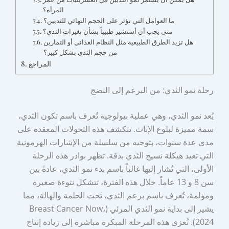
المرأة؟
ما العوامل التي تؤثر على الحجم النهائي للثديين؟
متى يجب أن أستشير طبيباً بشأن تغيرات الثدي؟
هل تزيد الطرق الطبيعية مثل النظام الغذائي أو التمارين
من حجم الثدي بشكل كبير؟
المراجع
رحلة نمو الثدي: من البرعم إلى النضج
يُعد نمو الثدي، وهي عملية بيولوجية تُعرف باسم تكون الثدي،
سمة مميزة لبلوغ الإناث. تتكشف هذه التحولات المعقدة على
مدى عدة سنوات، بتوجيه من سلسلة من الإشارات الهرمونية
التي تعيد هيكلة نسيج الثدي بدقة. تظهر بوادر هذه الرحلة
الأولى، التي تُشار إليها غالباً باسم بدء نمو الثدي، عادةً بين
سن 8 و 13 عاماً. خلال هذه الفترة، تتشكل نتوءة صغيرة
ومؤلمة، تُعرف باسم برعم الثدي، تحت الحلمة والهالة، مما
يشير إلى بداية نمو الثدي المرئي (Breast Cancer Now،
2024). تُعزى هذه المرحلة المبكرة مباشرة إلى زيادة إنتاج