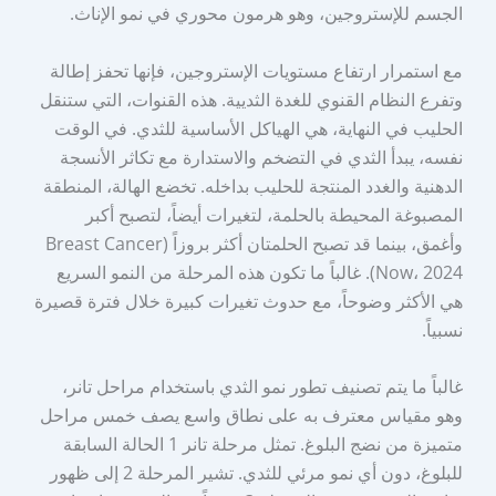
الجسم للإستروجين، وهو هرمون محوري في نمو الإناث.
مع استمرار ارتفاع مستويات الإستروجين، فإنها تحفز إطالة
وتفرع النظام القنوي للغدة الثديية. هذه القنوات، التي ستنقل
الحليب في النهاية، هي الهياكل الأساسية للثدي. في الوقت
نفسه، يبدأ الثدي في التضخم والاستدارة مع تكاثر الأنسجة
الدهنية والغدد المنتجة للحليب بداخله. تخضع الهالة، المنطقة
المصبوغة المحيطة بالحلمة، لتغيرات أيضاً، لتصبح أكبر
وأغمق، بينما قد تصبح الحلمتان أكثر بروزاً (Breast Cancer
Now، 2024). غالباً ما تكون هذه المرحلة من النمو السريع
هي الأكثر وضوحاً، مع حدوث تغيرات كبيرة خلال فترة قصيرة
نسبياً.
غالباً ما يتم تصنيف تطور نمو الثدي باستخدام مراحل تانر،
وهو مقياس معترف به على نطاق واسع يصف خمس مراحل
متميزة من نضج البلوغ. تمثل مرحلة تانر 1 الحالة السابقة
للبلوغ، دون أي نمو مرئي للثدي. تشير المرحلة 2 إلى ظهور