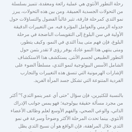
رحلة التطور الأنثوي هي عملية رائعة ومعقدة، تتميز بسلسلة
من التحولات الجسدية العميقة. ومن بين هذه التحولات، يبرز
نمو الثدي كمرحلة فارقة، تثير غالباً الفضول والتساؤلات حول
جدوله الزمني والعوامل المؤثرة فيه. من التغييرات الدقيقة
الأولية في سن البلوغ إلى التقويسات الناضجة في مرحلة
البلوغ، فإن فهم متى يبدأ الثدي في النمو، وكيف يتطور،
ومتى ينتهي هذا النمو عادةً، يوفر رؤى لا تقدر بثمن حول
التطور الطبيعي لجسم الأنثى. يستكشف هذا الاستكشاف
الشامل الأسس البيولوجية لنمو الثدي، مسلطاً الضوء على
الإشارات الهرمونية التي تنسق هذه التغييرات والتجارب
الفردية المتنوعة التي تشكل جسد المرأة الفريد.
بالنسبة للكثيرين، فإن سؤال “حتى أي عمر ينمو الثدي؟” أكثر
من مجرد مسألة حقيقة بيولوجية؛ فهو يمس جوانب الإدراك
الذاتي، والوعي الصحي، والفهم الأوسع لعلم وظائف الأعضاء
الأنثوي. بينما تحدث المرحلة الأكثر وضوحاً وسرعة في نمو
الثدي خلال المراهقة، فإن الواقع هو أن نسيج الثدي يظل