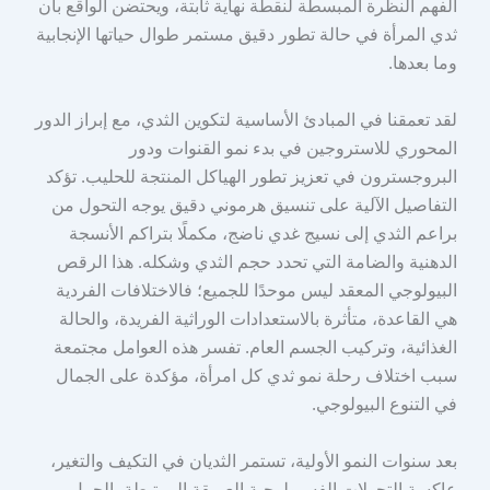
الفهم النظرة المبسطة لنقطة نهاية ثابتة، ويحتضن الواقع بأن
ثدي المرأة في حالة تطور دقيق مستمر طوال حياتها الإنجابية
وما بعدها.
لقد تعمقنا في المبادئ الأساسية لتكوين الثدي، مع إبراز الدور
المحوري للاستروجين في بدء نمو القنوات ودور
البروجسترون في تعزيز تطور الهياكل المنتجة للحليب. تؤكد
التفاصيل الآلية على تنسيق هرموني دقيق يوجه التحول من
براعم الثدي إلى نسيج غدي ناضج، مكملًا بتراكم الأنسجة
الدهنية والضامة التي تحدد حجم الثدي وشكله. هذا الرقص
البيولوجي المعقد ليس موحدًا للجميع؛ فالاختلافات الفردية
هي القاعدة، متأثرة بالاستعدادات الوراثية الفريدة، والحالة
الغذائية، وتركيب الجسم العام. تفسر هذه العوامل مجتمعة
سبب اختلاف رحلة نمو ثدي كل امرأة، مؤكدة على الجمال
في التنوع البيولوجي.
بعد سنوات النمو الأولية، تستمر الثديان في التكيف والتغير،
عاكسة التحولات الفسيولوجية العميقة المرتبطة بالحمل