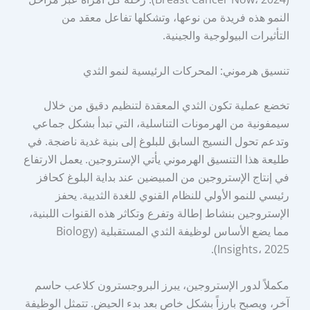
النمو هذه فريدة من نوعها، وتشكلها تفاعل معقد من
التأثيرات البيولوجية والجينية.
تنسيق هرموني: المحركات الرئيسية لنمو الثدي
تخضع عملية تكون الثدي المعقدة لتنظيم دقيق من خلال
سيمفونية من الهرمونات التناسلية، التي تبدأ بشكل جماعي
وتدعم تحول النسيج السابق للبلوغ إلى بنية غدية ناضجة. في
طليعة هذا التنسيق الهرموني يأتي الإستروجين. يعمل الارتفاع
في إنتاج الإستروجين من المبيضين عند بداية البلوغ كحافز
رئيسي للنمو الأولي للنظام القنوي للغدة الثديية. يحفز
الإستروجين بنشاط إطالة وتفرع وتكاثر هذه القنوات اللبنية،
مما يضع الأساس لوظيفة الثدي المستقبلية (Biology
Insights، 2025).
مكملاً لدور الإستروجين، يبرز البروجسترون كلاعب حاسم
آخر، ويصبح بارزاً بشكل خاص بعد بدء الحيض. تتمثل الوظيفة