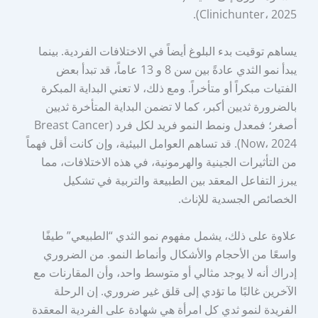
Clinichunter، 2025).
يساهم توقيت بدء البلوغ أيضاً في الاختلافات الفردية. بينما
يبدأ نمو الثدي عادةً بين سن 8 و 13 عاماً، قد تبدأ بعض
الفتيات مبكراً أو متأخراً. ومع ذلك، لا تعني البداية المبكرة
بالضرورة ثديين أكبر، كما لا تضمن البداية المتأخرة ثديين
أصغر؛ فمعدل ونمط النمو فريد لكل فرد (Breast Cancer
Now، 2024). قد تساهم العوامل البيئية، وإن كانت أقل فهماً
من التأثيرات الجينية والهرمونية، في هذه الاختلافات، مما
يبرز التفاعل المعقد بين الطبيعة والتربية في تشكيل
الخصائص الجسدية للإناث.
علاوة على ذلك، يشمل مفهوم نمو الثدي “الطبيعي” طيفًا
واسعًا من الأحجام والأشكال وأنماط النمو. من الضروري
إدراك أنه لا يوجد مثالي أو متوسط واحد، وأن المقارنات مع
الآخرين غالبًا ما تؤدي إلى قلق غير ضروري. إن الرحلة
الفريدة لنمو ثدي كل امرأة هي شهادة على الفردية المعقدة