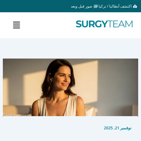
خطي
اكتشف أنطاليا / تركيا
صور قبل وبعد
لى
لمحتوى
القائمة
نوفمبر 21, 2025