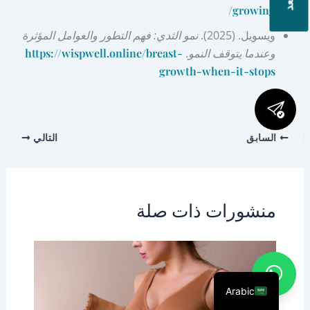
growing/
ويسويل. (2025).
نمو الثدي: فهم التطور والعوامل المؤثرة
وعندما يتوقف النمو
.
https://wispwell.online/breast-
growth-when-it-stops
السابق
التالي
منشورات ذات صلة
Arabic