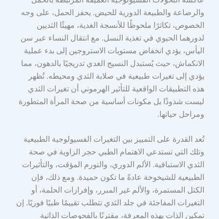
والرضاعة والطبيعة الدورية للحيض. يحفز الحمل، على وجه
الخصوص، تكاثرًا ملحوظًا للأنسجة الغدية، مهيئًا الثديين
لدورهما الحيوي في تغذية النسل. مع انتقال النساء عبر سن
اليأس، يؤدي انخفاض مستويات الاستروجين إلى بدء عملية
الانكماش، حيث يُستبدل النسيج الغدي تدريجيًا بالدهون، مما
يؤدي إلى تغيرات طبيعية في صلابة الثدي ومحيطه. تُظهر
هذه التطبيقات الواقعية للتأثير الهرموني أن تغيرات الثدي
ليست شذوذًا بل مكونات أساسية من صحة المرأة المتطورة
ومراحل حياتها.
تُعد القدرة على التمييز بين التغيرات الفسيولوجية الطبيعية
وتلك التي تستدعي الاهتمام الطبي حجر الزاوية في صحة
الثدي الاستباقية. الألم الدوري، والتورم المؤقت، والتأثيرات
الطبيعية للشيخوخة عادةً ما تكون حميدة. ومع ذلك، فإن
الكتل المستمرة، والألم غير المبرر، وإفرازات الحلمة، أو
التغيرات المفاجئة في جلد الثدي تتطلب تقييمًا طبيًا فوريًا. إن
تمكين الذات بهذه المعرفة، مقترنًا بالفحوصات الذاتية