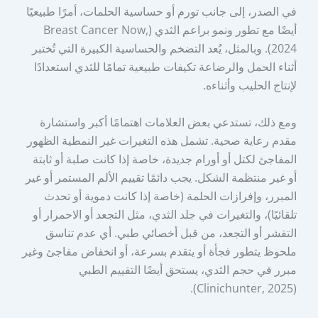
في الصدر، إلى جانب تورم أو حساسية الحلمات، أمرًا طبيعيًا
أيضًا مع تطور ونمو براعم الثدي (Breast Cancer Now,
2024). وبالمثل، يُعد التضخم والحساسية الكبيرة التي تُختبر
أثناء الحمل والرضاعة تكيفات طبيعية تمامًا للثدي استعدادًا
لإنتاج الحليب وأثناءه.
ومع ذلك، تستدعي بعض العلامات اهتمامًا أكبر واستشارة
مقدم رعاية صحية. تشمل هذه التغيرات غير النمطية الظهور
المفاجئ لكتل أو أورام جديدة، خاصة إذا كانت صلبة أو ثابتة
أو غير منتظمة الشكل. يجب دائمًا تقييم الألم المستمر أو غير
المبرر، وإفرازات الحلمة (خاصة إذا كانت دموية أو تحدث
تلقائيًا)، والتغيرات في جلد الثدي، مثل التجعد أو الاحمرار أو
التقشر أو التجعد، من قبل أخصائي طبي. أي عدم تناسق
ملحوظ يتطور فجأة أو يتقدم بسرعة، أو انخفاض مفاجئ وغير
مبرر في حجم الثدي، يستحق أيضًا التقييم الطبي
(Clinichunter, 2025).