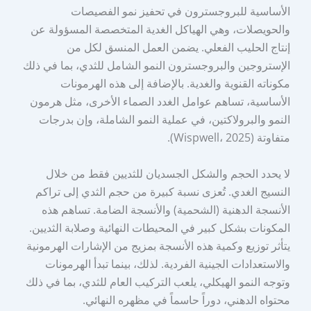
الأساسية للبروجسترون في تحفيز نمو الفصيصات
والحويصلات، وهي الهياكل الغدية المتخصصة المسؤولة عن
إنتاج الحليب الفعلي. يضمن العمل المنسق لكل من
الإستروجين والبروجسترون النمو الشامل للثدي، بما في ذلك
مكوناته القنوية والغدية. بالإضافة إلى هذه الهرمونات
الأساسية، تساهم عوامل الغدد الصماء الأخرى، مثل هرمون
النمو والبرولاكتين، في عملية النمو الشاملة، وإن بدرجات
متفاوتة (Wispwell، 2025).
لا يحدد الحجم والشكل الجسديان للثديين فقط من خلال
النسيج الغدي. تُعزى نسبة كبيرة من حجم الثدي إلى تراكم
الأنسجة الدهنية (الشحمية) والأنسجة الضامة. تساهم هذه
المكونات بشكل كبير في المحيطات النهائية وصلابة الثديين.
يتأثر توزيع وكمية هذه الأنسجة بمزيج من الإشارات الهرمونية
والاستعدادات الجينية الفردية. لذلك، بينما تبدأ الهرمونات
وتوجه النمو الهيكلي، يلعب التركيب العام للثدي، بما في ذلك
محتواه الدهني، دوراً حاسماً في مظهره النهائي.