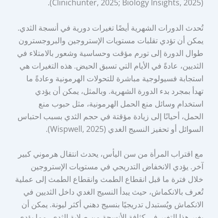
(Clinichunter, 2025; Biology Insights, 2025).
تُحدث الدورات الشهرية أيضًا تغيرات دورية في أنسجة الثدي.
يمكن أن تؤدي تقلبات مستويات الإستروجين والبروجسترون
طوال الدورة إلى تورم مؤقت وحساسية وشعور بالامتلاء في
الثديين، عادةً في الأيام التي تسبق الحيض. هذه التغيرات هي
استجابة فسيولوجية مباشرة للتحولات الهرمونية وعادةً ما
تهدأ بمجرد بدء الدورة الشهرية. وبالمثل، يمكن أن يؤدي
استخدام وسائل منع الحمل الهرمونية، مثل حبوب منع
الحمل، أحيانًا إلى زيادة مؤقتة في حجم الثدي بسبب احتباس
السوائل أو تحفيز النسيج الغدي (Wispwell, 2025).
مع اقتراب المرأة من سن اليأس، يحدث انتقال هرموني كبير
آخر. يؤدي الانخفاض التدريجي في مستويات الإستروجين
خلال فترة ما قبل انقطاع الطمث وانقطاع الطمث إلى عملية
تُعرف بالانكماش، حيث يبدأ النسيج الغدي داخل الثديين في
الانكماش ويُستبدل تدريجيًا بنسيج دهني أكثر ليونة. يمكن أن
يغير هذا التغير في كثافة الأنسجة من صلابة الثدي، مما يؤدي