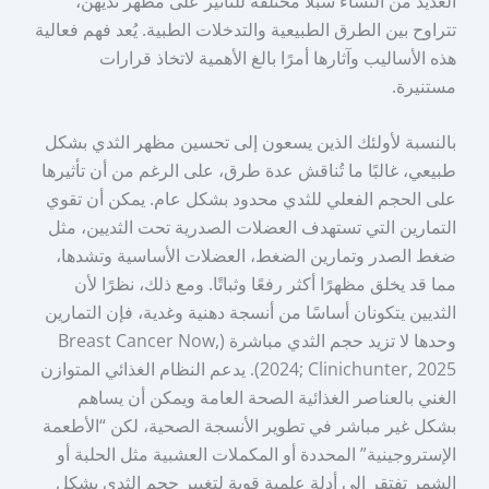
العديد من النساء سبلًا مختلفة للتأثير على مظهر ثديهن،
تتراوح بين الطرق الطبيعية والتدخلات الطبية. يُعد فهم فعالية
هذه الأساليب وآثارها أمرًا بالغ الأهمية لاتخاذ قرارات
مستنيرة.
بالنسبة لأولئك الذين يسعون إلى تحسين مظهر الثدي بشكل
طبيعي، غالبًا ما تُناقش عدة طرق، على الرغم من أن تأثيرها
على الحجم الفعلي للثدي محدود بشكل عام. يمكن أن تقوي
التمارين التي تستهدف العضلات الصدرية تحت الثديين، مثل
ضغط الصدر وتمارين الضغط، العضلات الأساسية وتشدها،
مما قد يخلق مظهرًا أكثر رفعًا وثباتًا. ومع ذلك، نظرًا لأن
الثديين يتكونان أساسًا من أنسجة دهنية وغدية، فإن التمارين
وحدها لا تزيد حجم الثدي مباشرة (Breast Cancer Now,
2024; Clinichunter, 2025). يدعم النظام الغذائي المتوازن
الغني بالعناصر الغذائية الصحة العامة ويمكن أن يساهم
بشكل غير مباشر في تطوير الأنسجة الصحية، لكن “الأطعمة
الإستروجينية” المحددة أو المكملات العشبية مثل الحلبة أو
الشمر تفتقر إلى أدلة علمية قوية لتغيير حجم الثدي بشكل