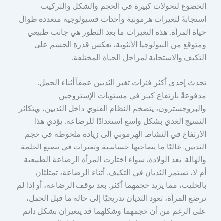
الخضوع لتحولات كبيرة في الحجم والشكل والتركيب
استجابةً لتغيرات هرمونية وأحداث فسيولوجية متعددة طوال
حياة المرأة. هذه التغيرات ما بعد التطور هي جانب طبيعي
ومتوقع من البيولوجيا الأنثوية، تعكس قدرة الجسم على
التكيف والاستجابة لمراحل الحياة المختلفة.
تحدث إحدى أكثر فترات تغير الثديين عمقاً أثناء الحمل.
مدفوعةً بارتفاع كبير في مستويات الإستروجين
والبروجسترون، يتضخم النظام القنوي داخل الثديين، ويتكاثر
النسيج الغدي بشكل واسع استعدادًا للرضاعة. يؤدي هذا
الارتفاع في النشاط الهرموني إلى زيادة ملحوظة في حجم
الثديين، غالبًا ما يصاحبها حساسية وتغيرات في تصبغ الحلمة
والهالة. بعد الولادة، سواء اختارت المرأة الرضاعة الطبيعية
أم لا، تستمر الثديان في التكيف. أثناء الرضاعة، تمتلئان
بالحليب، مما يزيد حجمهما أكثر. بعد توقف الرضاعة، أو إذا لم
ترضع المرأة، تعود الثديان تدريجيًا إلى حالة ما قبل الحمل،
على الرغم من أن حجمهما وشكلهما قد يتغيران بشكل دائم