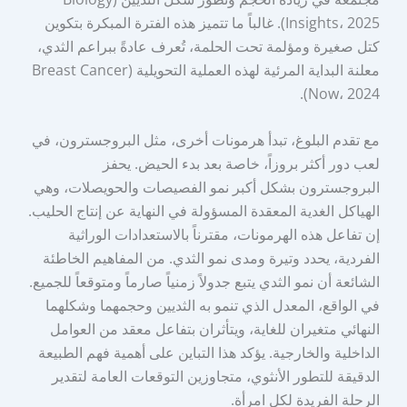
Insights، 2025). غالباً ما تتميز هذه الفترة المبكرة بتكوين
كتل صغيرة ومؤلمة تحت الحلمة، تُعرف عادةً ببراعم الثدي،
معلنة البداية المرئية لهذه العملية التحويلية (Breast Cancer
Now، 2024).
مع تقدم البلوغ، تبدأ هرمونات أخرى، مثل البروجسترون، في
لعب دور أكثر بروزاً، خاصة بعد بدء الحيض. يحفز
البروجسترون بشكل أكبر نمو الفصيصات والحويصلات، وهي
الهياكل الغدية المعقدة المسؤولة في النهاية عن إنتاج الحليب.
إن تفاعل هذه الهرمونات، مقترناً بالاستعدادات الوراثية
الفردية، يحدد وتيرة ومدى نمو الثدي. من المفاهيم الخاطئة
الشائعة أن نمو الثدي يتبع جدولاً زمنياً صارماً ومتوقعاً للجميع.
في الواقع، المعدل الذي تنمو به الثديين وحجمهما وشكلهما
النهائي متغيران للغاية، ويتأثران بتفاعل معقد من العوامل
الداخلية والخارجية. يؤكد هذا التباين على أهمية فهم الطبيعة
الدقيقة للتطور الأنثوي، متجاوزين التوقعات العامة لتقدير
الرحلة الفريدة لكل امرأة.