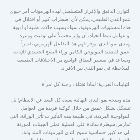
التوازن الدقيق والإفراز المتسلسل لهذه الهرمونات أمر حيوي
لنمو الثدي الطبيعي. يمكن لأي اضطراب كبير أو اختلال في
هذه المستويات الهرمونية، سواء بسبب حالات طبية أو أدوية
أو عوامل نمط الحياة، أن يؤثر محتملاً على توقيت ووتيرة
ومدى نمو الثدي. يوفر فهم هذا التفاعل الهرموني تقديراً
أعمق للتعقيد البيولوجي الكامن وراء النضج الجسدي للإناث،
ويساعد في تفسير النطاق الواسع من الاختلافات الطبيعية
الملاحظة في نمو الثدي بين الأفراد.
التباينات الفردية: لماذا تختلف رحلة كل امرأة
مدة ونتيجة نمو الثدي النهائية بعيدة كل البعد عن الانتظام؛ بل
تتشكل بشكل عميق من خلال كوكبة فريدة من العوامل
البيولوجية الفردية. في طليعة هذه التأثيرات تأتي الوراثة، التي
تمارس سيطرة سائدة على العملية. تملي الجينات المورثة
إلى حد كبير حساسية نسيج الثدي للهرمونات المتداولة،