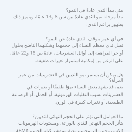
متى يبدأ الثدي عادةً في النمو؟
تبدأ مرحلة نمو الثدي عادةً بين سن 8 و13 عامًا، ويتميز ذلك
بظهور براعم الثدي.
في أي عمر يتوقف الثدي عادةً عن النمو؟
تصل ثدي معظم النساء إلى حجمهما وشكلهما الناضج بحلول
أواخر المراهقة إلى أوائل العشرينات، عادةً بين 18 و22 عامًا،
على الرغم من إمكانية استمرار تغيرات طفيفة.
هل يمكن أن يستمر نمو الثديين في العشرينيات من عمر
المرأة؟
نعم، قد تشهد بعض النساء نموًا طفيفًا أو تغيرات في
العشرينات بسبب التقلبات الهرمونية، أو الحمل، أو الرضاعة
الطبيعية، أو تغيرات كبيرة في الوزن.
ما العوامل التي تؤثر على الحجم النهائي للثديين؟
يتأثر الحجم النهائي للثدي بالوراثة، ومستويات الهرمونات
(الاستروجين، البروجسترون)، ومؤشر كتلة الجسم (BMI)،