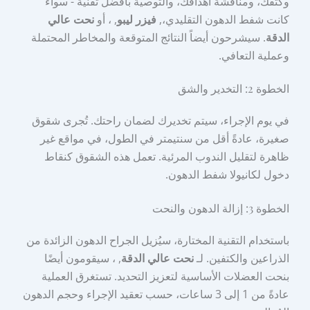
وكتفك، ومناقشة أهدافك، والتوصية بأفضل تقنية - سواء
كانت شفط الدهون التقليدي،,
فيزر ليبو
, ، أو
نحت عالي
الدقة
. سيشرحون أيضاً النتائج المتوقعة والمخاطر المحتملة
وعملية التعافي.
الخطوة 2: التخدير والشق
في يوم الإجراء، سيتم تخديرك لضمان راحتك. تُجرى شقوق
صغيرة، عادةً أقل من سنتيمتر في الطول، في مواقع غير
ظاهرة لتقليل الندوب المرئية. تعمل هذه الشقوق كنقاط
دخول لكانيولا شفط الدهون.
الخطوة 3: إزالة الدهون والنحت
باستخدام التقنية المختارة، سيُزيل الجراح الدهون الزائدة من
الذراعين والكتفين. لـ
نحت عالي الدقة
, ، سيقومون أيضًا
بنحت العضلات الأساسية لتعزيز التحديد. تستغرق العملية
عادةً من 1 إلى 3 ساعات، حسب تعقيد الإجراء وحجم الدهون