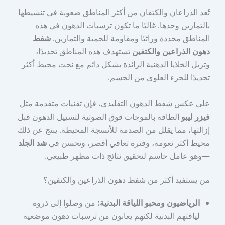
تُعد الذراعان والكتفان من أكثر المناطق صعوبة في تنشيطها
بالتمارين وحدها. غالبًا ما تكون ترسبات الدهون في هذه
المناطق محددة وراثيًا ومقاومة للحمية والتمارين.
شفط
دهون الذراعين والكتفين
تستهدف هذه المناطق تحديدًا،
وتزيل الخلايا الدهنية الزائدة بشكل دائم مع نحت محيط أكثر
تحديدًا للجزء العلوي من الجسم.
على عكس شفط الدهون التقليدي، فإن تقنيات متقدمة مثل
فيزر ليبو
الطاقة بالموجات فوق الصوتية لتسييل الدهون قبل
إزالتها، مما يقلل من الصدمة للأنسجة المحيطة. ينتج عن ذلك
محيط أكثر نعومة، وفترة تعافي أقصر، وتحسن في
شد الجلد
—وهو عامل حاسم لتحقيق نتائج ذات مظهر طبيعي.
من يستفيد أكثر من شفط دهون الذراعين والكتفين؟
الرياضيون ومحبو اللياقة البدنية:
من وصلوا إلى ذروة
لياقتهم البدنية لكنهم يعانون من ترسبات دهون موضعية