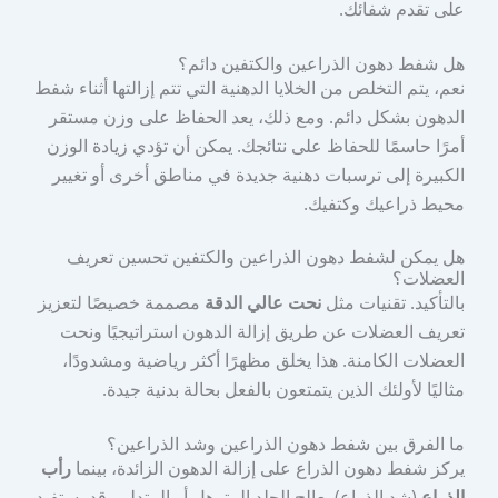
على تقدم شفائك.
هل شفط دهون الذراعين والكتفين دائم؟
نعم، يتم التخلص من الخلايا الدهنية التي تتم إزالتها أثناء شفط
الدهون بشكل دائم. ومع ذلك، يعد الحفاظ على وزن مستقر
أمرًا حاسمًا للحفاظ على نتائجك. يمكن أن تؤدي زيادة الوزن
الكبيرة إلى ترسبات دهنية جديدة في مناطق أخرى أو تغيير
محيط ذراعيك وكتفيك.
هل يمكن لشفط دهون الذراعين والكتفين تحسين تعريف
العضلات؟
بالتأكيد. تقنيات مثل
نحت عالي الدقة
مصممة خصيصًا لتعزيز
تعريف العضلات عن طريق إزالة الدهون استراتيجيًا ونحت
العضلات الكامنة. هذا يخلق مظهرًا أكثر رياضية ومشدودًا،
مثاليًا لأولئك الذين يتمتعون بالفعل بحالة بدنية جيدة.
ما الفرق بين شفط دهون الذراعين وشد الذراعين؟
يركز شفط دهون الذراع على إزالة الدهون الزائدة، بينما
رأب
الذراع
(شد الذراع) يعالج الجلد المترهل أو المتدلي. قد يستفيد