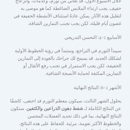
خلال الأسبوع الأول، قد تعاني من تورم، وكدمات، وانزعاج
خفيف. يجب ارتداء الملابس الضاغطة كما هو موصى به
لتقليل هذه الآثار. يمكن عادةً استئناف الأنشطة الخفيفة في
غضون أيام قليلة، لكن يجب تجنب التمارين الشاقة.
الأسابيع 2-4: التحسن التدريجي
سيبدأ التورم في التراجع، وستبدأ في رؤية الخطوط الأولية
لشكلك الجديد. قد يسمح لك جراحك بالعودة إلى التمارين
الخفيفة، لكن يجب الاستمرار في تجنب رفع الأثقال أو
التمارين المكثفة لحماية الأنسجة الشافية.
الأشهر 2-6: النتائج النهائية
بحلول الشهر الثالث، سيكون معظم التورم قد اختفى، كاشفًا
عن النتائج الكاملة لـ
شفط دهون الذراعين والكتفين
. ستكون
النتائج النهائية، بما في ذلك تحديد العضلات المحسن
والخطوط الأكثر نعومة، مرئية. للحفاظ على هذه النتائج،