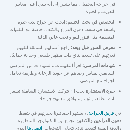
في جراحة التجميل، مما يشير إلى أنه يلبي أعلى معايير
التدريب والخبرة.
التخصص في نحت الجسم:
ابحث عن جراح لديه خبرة
واسعة في شفط دهون الذراع والكتف، خاصة مع التقنيات
المتقدمة مثل
فيزر ليبو
و
نحت عالي الدقة
.
معرض الصور قبل وبعد:
راجع أعمالهم السابقة لتقييم
قدرتهم على تقديم نتائج ذات مظهر طبيعي وجذابة جماليًا.
شهادات المرضى:
اقرأ التقييمات والشهادات من المرضى
السابقين لقياس رضاهم عن جودة الرعاية وطريقة تعامل
الجراح مع المرضى.
خبرة الاستشارة
يجب أن تتركك الاستشارة الشاملة تشعر
بأنك مطلع، واثق، ومتوافق مع نهج جراحك.
في
فريق الجراحة
, ، يشتهر أخصائيونا بخبرتهم في
شفط
دهون الذراعين والكتفين
. نجمع بين التكنولوجيا المتطورة
والدقة الفنية لتقديم نتائج تتجاوز التوقعات.
اتصل بنا
اليوم