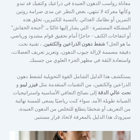
معاناة رواسب الدهون العنيدة في ذراعيك وكتفيك قد تبدو
وكأنها معركة لا تنتهي، بغض النظر عن مدى صرامة روتين
التمرين أو نظامك الغذائي. بالنسبة للكثيرين، تخلق هذه
المشكلة المستمرة - التي يشار إليها غالبًا بـ “أجنحة الخفاش”
أو انتفاخات الكتف - حاجزًا أمام تحقيق قوام مشدود ورياضي.
ما هو الحل؟
شفط دهون الذراعين والكتفين
, ، تقنية نحت
دقيقة مصممة لإزالة جيوب الدهون، وتعزيز تعريف العضلات،
واستعادة الثقة في مظهر الجزء العلوي من جسمك.
يستكشف هذا الدليل الشامل القوة التحويلية لشفط دهون
الذراعين والكتفين، من التقنيات المتقدمة مثل
فيزر ليبو
و
نحت عالي الدقة
إلى نصائح التعافي الأساسية واستراتيجيات
الصيانة طويلة الأمد. سواء كنت رياضيًا يسعى للمسة نهائية
من التعريف أو شخصًا يتطلع للتخلص من الدهون العنيدة،
سيزودك هذا الدليل بالمعرفة لاتخاذ قرار مستنير.