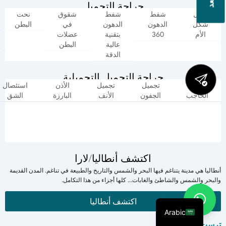
جراحة التجميل
تحول
شفط
شفط
شقوق
نحت
شكل
الدهون
الدهون
في
البطن
الأم
360
بتقنية
عضلات
عالية
البطن
الدقة
جراحة التجميل التجميلية
رفع
تجميل
تجميل
الأذن
استئصال
الحاجب
الجفون
الأنف
البارزة
الشق
اكتشف أنطاليا/لارا
أنطاليا هي مدينة يتناغم فيها البحر والشمس والتاريخ والطبيعة في تناغم. المدن القديمة
والبحر والشمس والشاطئ والغابات... كلها أجزاء من هذا التكامل.
اكتشف أنطاليا
Arabic
ترست بايلوت