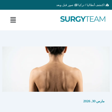
خطي
اكتشف أنطاليا / تركيا
صور قبل وبعد
لى
لمحتوى
القائمة
مارس 30, 2026