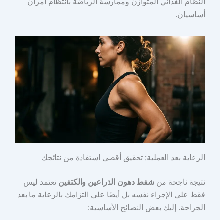
النظام الغذائي المتوازن وممارسة الرياضة بانتظام أمران
أساسيان.
الرعاية بعد العملية: تحقيق أقصى استفادة من نتائجك
نتيجة ناجحة من
شفط دهون الذراعين والكتفين
تعتمد ليس
فقط على الإجراء نفسه بل أيضًا على التزامك بالرعاية ما بعد
الجراحة. إليك بعض النصائح الأساسية: