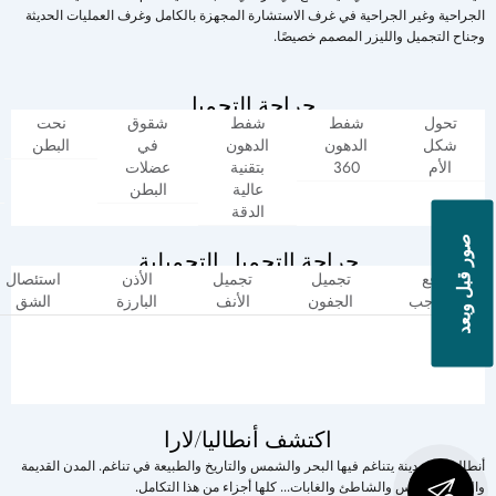
الجراحية وغير الجراحية في غرف الاستشارة المجهزة بالكامل وغرف العمليات الحديثة
وجناح التجميل والليزر المصمم خصيصًا.
جراحة التجميل
تحول
شفط
شفط
شقوق
نحت
شكل
الدهون
الدهون
في
البطن
الأم
360
بتقنية
عضلات
عالية
البطن
الدقة
صور قبل وبعد
جراحة التجميل التجميلية
رفع
تجميل
تجميل
الأذن
استئصال
الحاجب
الجفون
الأنف
البارزة
الشق
اكتشف أنطاليا/لارا
أنطاليا هي مدينة يتناغم فيها البحر والشمس والتاريخ والطبيعة في تناغم. المدن القديمة
والبحر والشمس والشاطئ والغابات... كلها أجزاء من هذا التكامل.