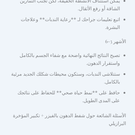
يمكن استئناف الأنشطة الخفيفة، لكن تجنب التمارين
الشاقة أو رفع الأثقال.
اتبع تعليمات جراحك لـ **رعاية الندبات** وعلاجات
البشرة.
الأشهر 3-6
تصبح النتائج النهائية واضحة مع شفاء الجسم بالكامل
واستقرار الدهون.
ستتلاشى الندبات، وستكون محيطات شكلك الجديد مرئية
بالكامل.
حافظ على **نمط حياة صحي** للحفاظ على نتائجك
على المدى الطويل.
الأسئلة الشائعة حول شفط الدهون بالفيزر + تكبير المؤخرة
البرازيلي