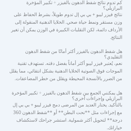
كم تدوم نتائج شفط الدهون بالفيزر + تكبير المؤخرة
البرازيلي؟
نتائج فيزر ليبو + بي بي إل تدوم طويلاً، بشرط الحفاظ على
وزن مستقر ونمط حياة صحي. الخلايا الدهنية المنقولة إلى
الأرداف دائمة، لكن التقلبات الكبيرة في الوزن يمكن أن تغير
النتائج.
هل شفط الدهون بالفيزر أكثر أمانًا من شفط الدهون
التقليدي؟
نعم، يُعتبر فيزر ليبو أكثر أماناً بفضل دقته. تستهدف تقنية
الموجات فوق الصوتية الخلايا الدهنية بشكل انتقائي، مما يقلل
من الضرر بالأنسجة المحيطة ويقلل من خطر المضاعفات.
هل يمكنني الجمع بين شفط الدهون بالفيزر + تكبير المؤخرة
البرازيلي وإجراءات أخرى؟
بالتأكيد. يختار العديد من المرضى دمج فيزر ليبو + بي بي إل
مع إجراءات مثل **نحت البطن** أو **شفط الدهون 360
درجة** لتحويل أكثر شمولية. استشر جراحك لاستكشاف
خياراتك.