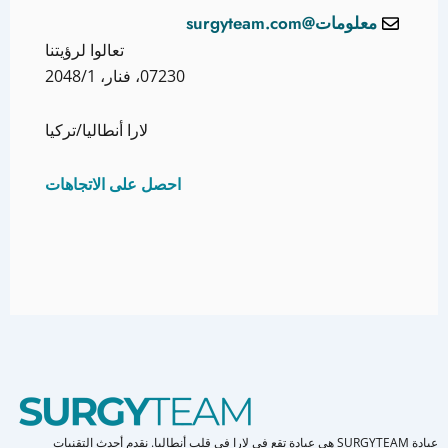
معلومات@surgyteam.com
تعالوا لرؤيتنا
07230، فنار، 2048/1
لارا أنطاليا/تركيا
احصل على الاتجاهات
عيادة SURGYTEAM هي عيادة تقع في لارا في قلب أنطاليا. نقدم أحدث التقنيات