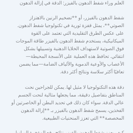
العلم وراء شفط الدهون بالفيزر: الدقة في إزالة الدهون
شفط الدهون بالفيزر، أو **تضخيم الرنين بالاهتزاز
الصوتي**، يمثل قفزة ثورية في تكنولوجيا شفط الدهون.
على عكس الطرق التقليدية التي تعتمد على القوة
الميكانيكية، يستخدم شفط الدهون بالفيزر طاقة الموجات
فوق الصوتية لاستهداف الخلايا الدهنية وتسييلها بشكل
انتقائي. تحافظ هذه العملية على الأنسجة المحيطة—
الأعصاب والأوعية الدموية والألياف الضامة—مما يضمن
تعافيًا أكثر سلاسة ونتائج أكثر دقة.
دقة هذه التكنولوجيا لا مثيل لها. يمكن للجراحين نحت
المناطق بتفاصيل دقيقة، مما يجعلها مثالية لنحت الجسم
عالي الدقة. سواء كان ذلك في تحديد البطن أو الخاصرتين أو
الفخذين، يسمح شفط الدهون بالفيزر بـ **إزالة الدهون
المخصصة** التي تعزز المنحنيات الطبيعية.
كيف يعزز شفط الدهون بالفيزر نتائج رفع المؤخرة البرازيلي