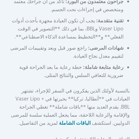
جراحون معتمدون من البورد:
تأكد من أن جراحك معتمد
ومتخصص في إجراءات نحت الجسم.
تقنية متقدمة:
يجب أن تكون العيادة مجهزة بأحدث أدوات
Vaser Lipo وBBL، بما في ذلك **التصوير في الوقت
الفعلي** و**التخطيط بمساعدة الذكاء الاصطناعي**.
شهادات المرضى:
راجع صور قبل وبعد وتقييمات المرضى
لتقييم معدل نجاح العيادة.
رعاية متابعة شاملة:
خطة رعاية ما بعد الجراحة قوية
ضرورية للتعافي السلس والنتائج المثلى.
بالنسبة لأولئك الذين يفكرون في السفر للإجراء، تشتهر
العيادات في **أنطاليا، تركيا** بخبرتها في Vaser Lipo +
BBL. يقدم العديد منها **باقات شاملة** تغطي الجراحة
والإقامة والرعاية اللاحقة، مما يجعل العملية سلسة للمرضى
الدوليين. استكشف
الباقات الشاملة
لمزيد من التفاصيل.
التعافي والرعاية اللاحقة: ما يمكن توقعه