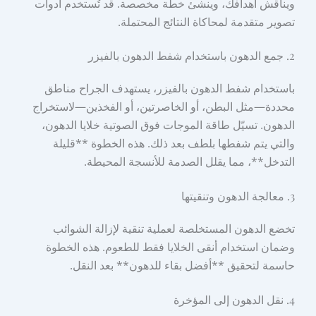
ويناقش أهدافك، وينشئ خطة مخصصة. قد تُستخدم أدوات
تصوير متقدمة لمحاكاة النتائج المحتملة.
2. جمع الدهون باستخدام شفط الدهون بالفيزر
باستخدام شفط الدهون بالفيزر، يستهدف الجراح مناطق
محددة—مثل البطن، أو الخاصرتين، أو الفخذين—لاستخراج
الدهون. تسيّل طاقة الموجات فوق الصوتية خلايا الدهون،
والتي يتم شفطها بلطف بعد ذلك. هذه الخطوة **قليلة
التدخل**، مما يقلل الصدمة للأنسجة المحيطة.
3. معالجة الدهون وتنقيتها
تخضع الدهون المستخلصة لعملية تنقية لإزالة الشوائب
وضمان استخدام أنقى الخلايا فقط للطعوم. هذه الخطوة
حاسمة لتحقيق **أفضل بقاء للدهون** بعد النقل.
4. نقل الدهون إلى المؤخرة