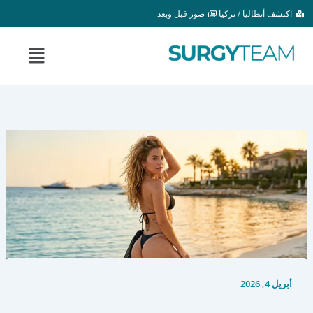
خطي
اكتشف أنطاليا / تركيا
صور قبل وبعد
لى
لمحتوى
القائمة
أبريل 4, 2026