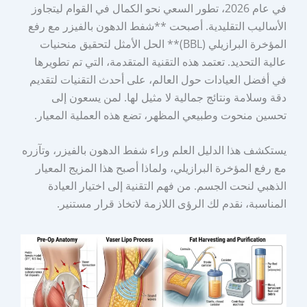
في عام 2026، تطور السعي نحو الكمال في القوام ليتجاوز
الأساليب التقليدية. أصبحت **شفط الدهون بالفيزر مع رفع
المؤخرة البرازيلي (BBL)** الحل الأمثل لتحقيق منحنيات
عالية التحديد. تعتمد هذه التقنية المتقدمة، التي تم تطويرها
في أفضل العيادات حول العالم، على أحدث التقنيات لتقديم
دقة وسلامة ونتائج جمالية لا مثيل لها. لمن يسعون إلى
تحسين منحوت وطبيعي المظهر، تضع هذه العملية المعيار.
يستكشف هذا الدليل العلم وراء شفط الدهون بالفيزر، وتآزره
مع رفع المؤخرة البرازيلي، ولماذا أصبح هذا المزيج المعيار
الذهبي لنحت الجسم. من فهم التقنية إلى اختيار العيادة
المناسبة، نقدم لك الرؤى اللازمة لاتخاذ قرار مستنير.