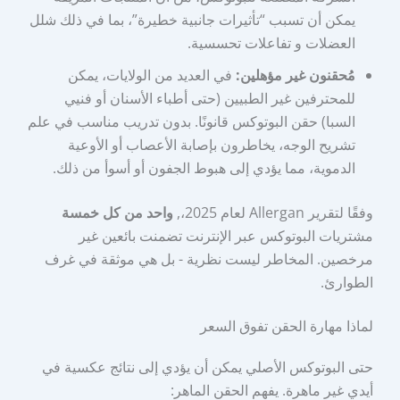
يمكن أن تسبب “تأثيرات جانبية خطيرة”، بما في ذلك شلل
العضلات و تفاعلات تحسسية.
مُحقنون غير مؤهلين:
في العديد من الولايات، يمكن
للمحترفين غير الطبيين (حتى أطباء الأسنان أو فنيي
السبا) حقن البوتوكس قانونًا. بدون تدريب مناسب في علم
تشريح الوجه، يخاطرون بإصابة الأعصاب أو الأوعية
الدموية، مما يؤدي إلى هبوط الجفون أو أسوأ من ذلك.
وفقًا لتقرير Allergan لعام 2025،,
واحد من كل خمسة
مشتريات البوتوكس عبر الإنترنت تضمنت بائعين غير
مرخصين. المخاطر ليست نظرية - بل هي موثقة في غرف
الطوارئ.
لماذا مهارة الحقن تفوق السعر
حتى البوتوكس الأصلي يمكن أن يؤدي إلى نتائج عكسية في
أيدي غير ماهرة. يفهم الحقن الماهر: