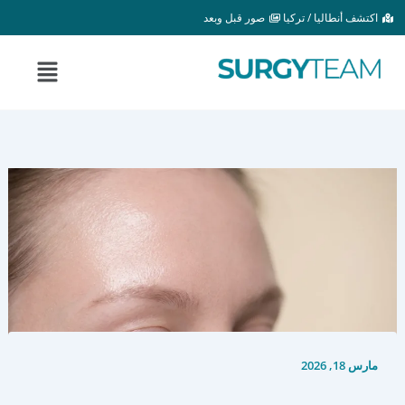
خطي
اكتشف أنطاليا / تركيا
صور قبل وبعد
لى
لمحتوى
القائمة
مارس 18, 2026