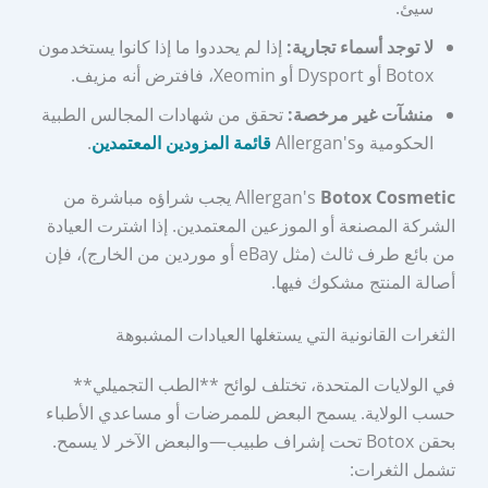
سيئ.
لا توجد أسماء تجارية:
إذا لم يحددوا ما إذا كانوا يستخدمون
Botox أو Dysport أو Xeomin، فافترض أنه مزيف.
منشآت غير مرخصة:
تحقق من شهادات المجالس الطبية
الحكومية وAllergan's
قائمة المزودين المعتمدين
.
Botox Cosmetic
Allergan's
يجب شراؤه مباشرة من
الشركة المصنعة أو الموزعين المعتمدين. إذا اشترت العيادة
من بائع طرف ثالث (مثل eBay أو موردين من الخارج)، فإن
أصالة المنتج مشكوك فيها.
الثغرات القانونية التي يستغلها العيادات المشبوهة
في الولايات المتحدة، تختلف لوائح **الطب التجميلي**
حسب الولاية. يسمح البعض للممرضات أو مساعدي الأطباء
بحقن Botox تحت إشراف طبيب—والبعض الآخر لا يسمح.
تشمل الثغرات: