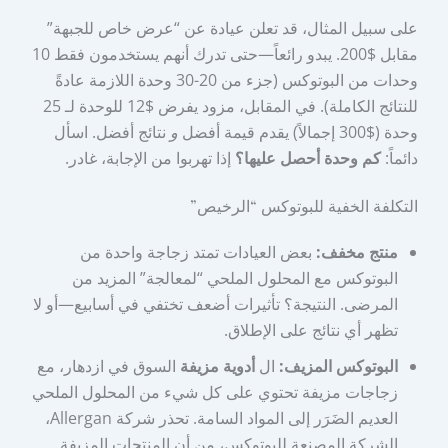
على سبيل المثال، قد تعلن عيادة عن “عرض خاص للجبهة”
مقابل $200. يبدو رائعاً—حتى تدرك أنهم يستخدمون فقط 10
وحدات من البوتوكس (جزء من 20-30 وحدة اللازمة عادةً
للنتائج الكاملة). في المقابل، مزود يفرض $12 للوحدة لـ 25
وحدة ($300 إجمالاً) يقدم قيمة أفضل
و
نتائج أفضل. اسأل
دائماً:
كم وحدة أحصل عليها؟
إذا تهربوا من الإجابة، غادر.
التكلفة الخفية للبوتوكس “الرخيص”
منتج مخفف:
بعض العيادات تمتد زجاجة واحدة من
البوتوكس مع المحلول الملحي “لمعالجة” المزيد من
المرضى. النتيجة؟ تأثيرات أضعف تختفي في أسابيع—أو لا
تظهر أي نتائج على الإطلاق.
البوتوكس المزيف:
ال
أدوية مزيفة
السوق في ازدهار، مع
زجاجات مزيفة تحتوي على كل شيء من المحلول الملحي
العديم الضَرَر إلى المواد السامة. تحذر شركة Allergan،
الشركة المصنعة للبوتوكس، من أن المنتجات المزيفة