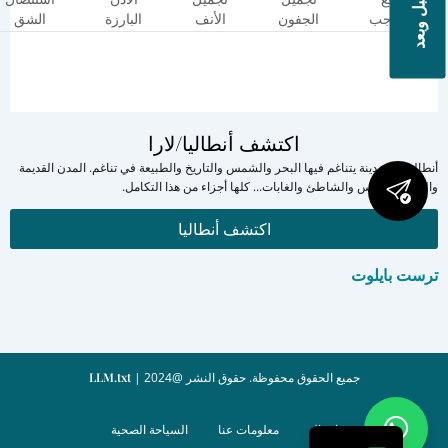
صور قبل وبعد
الحاجب
الجفون
الأنف
البارزة
الشق
اكتشف أنطاليا/لارا
أنطاليا هي مدينة يتناغم فيها البحر والشمس والتاريخ والطبيعة في تناغم. المدن القديمة
والبحر والشمس والشاطئ والغابات... كلها أجزاء من هذا التكامل.
اكتشف أنطاليا
ترست بايلوت
جميع الحقوق محفوظة. حقوق النشر @2024 |
LLM.txt
اتصال
معلومات عنا
السياحة الصحية