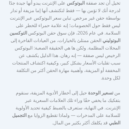
تخيل أن تجد صفقة
البوتوكس
على الإنترنت يبدو أنها جيدة جدًا
لدرجة أنك لا تؤمن بها — فقط لتكتشف أنها إما مزيفة أو تدار
بواسطة حقن غير مرخص. تباين سعر البوتوكس عبر الإنترنت
ليس فقط حول الخصومات؛ إنه علامة حمراء للخطر على
السلامة. في عام 2026، فإن سوق حقن البوتوكس
التوكسين
البوتوليني
الحقن ممتلئ بالخيارات، من العيادات الفاخرة إلى
المحلات المظلمة. ولكن ها هي الحقيقة الصعبة: البوتوكس
الرخيص ليس صفقة — إنه رهان. هذا الدليل يكشف عن
سبب تقلبات الأسعار بشكل كبير، وكيفية اكتشاف المنتجات
المخففة أو المزيفة، وأهمية مهارة الحقن أكثر من التكلفة
لكل وحدة.
من
تسعير الوحدة
حيل إلى أخطار الأدوية المزيفة، سنقوم
بتفكيك ما يخفي حقًا وراء تلك العلامات السعرية عبر
الإنترنت. في النهاية، ستعرف بالضبط كيفية تحديد الأولوية
للسلامة على المدخرات — ولماذا تقطيع الزوايا مع
التجميل
الطبي
قد يكلفك أكثر بكثير من المال.