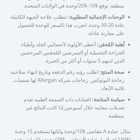
منطقة. توقع $10–$20/وحدة في الولايات المتحدة.
الوحدات الإجمالية المطلوبة:
تتطلب علاجة الجبهة الكاملة
عادة 20-30 وحدة. اضرب هذا بالسعر للوحدة للحصول
على مقارنة عادلة.
أهلية المُحقن:
أعطى الأولوية لأخصائيي الجلد وأطباء
الجراحة التجميلية أو الممرضين المُحقنين المرخصين
الذين لديهم 5 سنوات أو أكثر من الخبرة.
صحة المنتج:
اطلب رؤية رقم الدفعة وتاريخ انتهاء صلاحية
زجاجة البوتوكس. زجاجات شركة Allergan لها تسميات
ثلاثية الأبعاد.
سياسة المتابعة:
العيادات ذات السمعة الطيبة تقدم
تعديلات مجانية خلال أسبوعين إذا كانت النتائج غير
منتظمة.
مثال: عيادة A تتقاضى $10/وحدة ولكنها تستخدم 15 وحدة
($150 إجمالي). عيادة B تتقاضى $18/وحدة ولكنها تستخدم