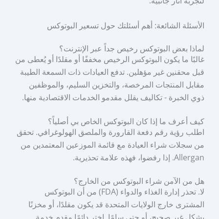
لتجربة آثار جانبية.
الأسئلة الشائعة: أهم أسئلتك حول تسعير البوتوكس
لماذا بعض البوتوكس رخيص جداً عبر الإنترنت؟
غالبًا ما يكون البوتوكس الرخيص مخففًا أو مقلدًا أو يُعطى من
قبل محقنين غير مؤهلين. تدفع العيادات ذات السمعة الطيبة
مقابل المنتجات المرخصة، والتخزين السليم، والموظفين
ذوي الخبرة - تكاليف يقلل مقدمو الخدمات الاقتصادية منها.
كيف أعرف ما إذا كان البوتوكس الخاص بي أصلياً؟
اطلب رؤية رقم دفعة القارورة والملصق الهولوغرافي. تحقق
من سجلات شراء العيادة مع قائمة الموزعين المعتمدين من
Allergan. إذا رفضوا، فهذه علامة تحذيرية.
هل من الآمن شراء البوتوكس من الخارج؟
لا. تحذر إدارة الغذاء والدواء (FDA) من أن البوتوكس
المشترى خارج الولايات المتحدة قد يكون مقلدًا، أو مخزنًا
بشكل غير صحيح، أو حتى سامًا. اختر دائمًا مقدم خدمة