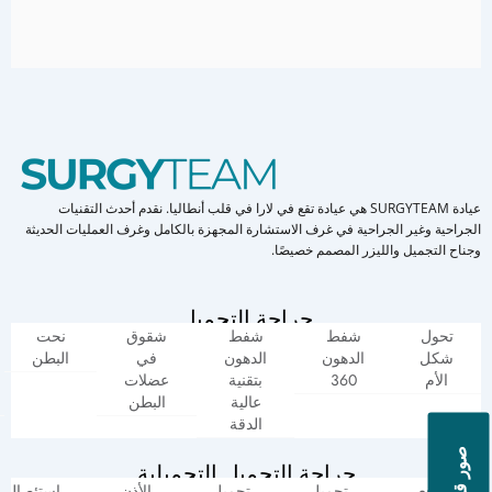
عيادة SURGYTEAM هي عيادة تقع في لارا في قلب أنطاليا. نقدم أحدث التقنيات
الجراحية وغير الجراحية في غرف الاستشارة المجهزة بالكامل وغرف العمليات الحديثة
وجناح التجميل والليزر المصمم خصيصًا.
جراحة التجميل
تحول
شفط
شفط
شقوق
نحت
شكل
الدهون
الدهون
في
البطن
الأم
360
بتقنية
عضلات
عالية
البطن
الدقة
جراحة التجميل التجميلية
رفع
تجميل
تجميل
الأذن
استئصال