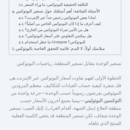
التكلفة الحقيقية للبوتوكس: ما وراء السعر
الأسئلة الشائعة: أهم أسئلتك حول تسعير البوتوكس
لماذا بعض البوتوكس رخيص جداً عبر الإنترنت؟
كيف أعرف ما إذا كان البوتوكس الخاص بي أصلياً؟
هل من الآمن شراء البوتوكس من الخارج؟
هل يمكنني التفاوض على أسعار البوتوكس؟
ما خطر استخدام Groupon للبوتوكس؟
سلامتك أولاً، لا الندم: قائمة التحقق الخاصة بالبوتوكس
تسعير الوحدة مقابل تسعير المنطقة: رياضيات البوتوكس
الخطوة الأولى لفهم تفاوت أسعار البوتوكس عبر الإنترنت هي
فك شفرة كيفية حساب العيادات للتكاليف. معظم المزودين
الموثوقين يفرضون رسوماً حسب الوحدة—جرعة واحدة من
التوكسين البوتوليني
—بينما يجمع آخرون الأسعار حسب
منطقة العلاج (مثل الجبهة، أقدام الغراب). إليك العيب: تسعير
الوحدة شفاف، لكن تسعير المنطقة قد يخفي الكمية الفعلية
للمنتج الذي تتلقاه.