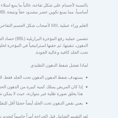
بالنسبة لأجسام على شكل تفاحة، غالباً ما ينبع امتلاء 
أساسياً، مما يمنع تكوين خصر مشدود حقاً ونتيجة BBL دراماتيكية، بغض النظر عن كمية الدهون تحت الجلد المُزالة.
العلم وراء عملية BBL لأصحاب شكل الجسم التفاحي
تتضمن عملية رف
الدهون، تنقيتها، ثم حقنها استراتيجياً في المؤخرة لخل
تحت الجلد كافية وعالية الجودة.
لماذا تفشل شفط الدهون التقليدي
يستهدف شفط الدهون الدهون تحت الجلد فقط. لا يم
إذا كان المريض يمتلك كمية كبيرة من الدهون الحشو
هذا يخلق صورة ظلية غير متوازنة، حيث لا يمكن 
يعني نقص الدهون تحت الجلد أيضاً حجمًا أقل للنق
يُعد التقييم الشامل قبل الجراحة أمراً حاسماً لتحديد