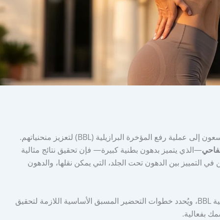
يحلم العديد من الأفراد بجسم أكثر تناسقاً، وغالباً ما يسعون إلى عملية رفع المؤخرة البرازيلية (BBL) لتعزيز منحنياتهم.
فاحي
—الذي يتميز بدهون بطنية كبيرة— فإن تحقيق نتائج مثالية
ة تكمن في التمييز بين الدهون تحت الجلد، التي يمكن نقلها، والدهون
يشرح هذا الدليل لماذا تُقيّد الدهون الحشوية نتائج عملية BBL، ويُحدد خطوات التحضير المسبق الأساسية اللازمة لتحقيق
ك بفعالية.