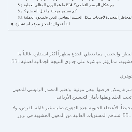
ما هو الوزن المثالي لعملية BBL مع شكل الجسم التفاحي؟
كم تستمر مرحلة ما قبل التحضير؟
ابدأ تحولك: احجز موعد استشارة
طن والخصر، مما يعطي الجذع مظهراً أكثر استدارة. غالباً ما
ية، مما يؤثر مباشرة على جدوى النتيجة الجمالية لعملية BBL.
جوهري
شرة. يمكن قرصها، وهي مرئية، وتعتبر المصدر الرئيسي للدهون
يطاً بالأعضاء الحيوية. هذه الدهون صلبة، غير قابلة للقرص، ولا
يمكن إزالتها عبر شفط الدهون أو نقلها أثناء عملية BBL. تساهم المستويات العالية من الدهون الحشوية في بروز