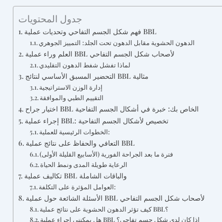
جدول المحتويات
فهم شكل الجسم التفاحي وتحديات عملية BBL
الدهون الحشوية مقابل الدهون تحت الجلد: التمييز الجوهري
العلم وراء عملية BBL لأصحاب شكل الجسم التفاحي
لماذا تفشل شفط الدهون التقليدي
التحضير المسبق الأساسي لنتائج BBL مثالية
إدارة الوزن الاستراتيجية
التقييم الطبي والموافقة
اختيار جراح BBL الخاص بك: خبرة في أشكال الجسم التفاحية
إجراء عملية BBL: تخصيص لأشكال الجسم التفاحية
الخطوات الرئيسية للعملية:
التعافي والحفاظ على نتائج عملية BBL
فترة ما بعد الجراحة الفورية (الأسابيع القليلة الأولى)
الرعاية طويلة المدى ونمط الحياة
تكاليف عملية BBL والباقات الشاملة
العوامل المؤثرة على التكلفة:
الأسئلة الشائعة حول عملية BBL لأصحاب شكل الجسم التفاحي
كيف تؤثر الدهون الحشوية على نتائج عملية BBL؟
هل يمكنني إجراء عملية BBL إذا كان لدي شكل جسم تفاحي؟