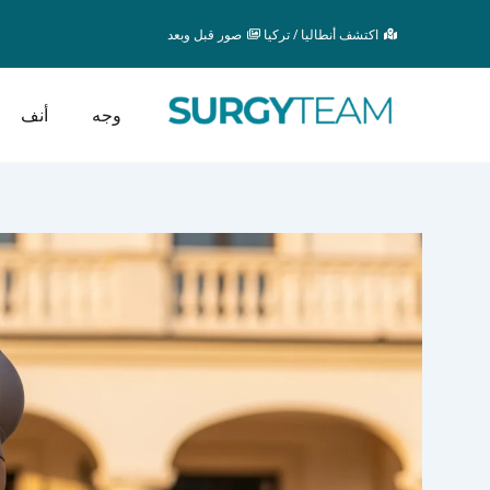
خطي
اكتشف أنطاليا / تركيا
صور قبل وبعد
لى
لمحتوى
وجه
أنف