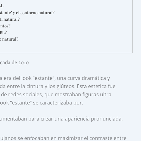
BL
estante’ y el contorno natural?
L natural?
entos?
BBL?
no natural?
écada de 2010
a era del look “estante”, una curva dramática y
entre la cintura y los glúteos. Esta estética fue
 de redes sociales, que mostraban figuras ultra
 look “estante” se caracterizaba por:
aumentaban para crear una apariencia pronunciada,
rujanos se enfocaban en maximizar el contraste entre