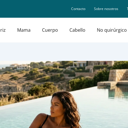
Contacto
Sobre nosotros
riz
Mama
Cuerpo
Cabello
No quirúrgico