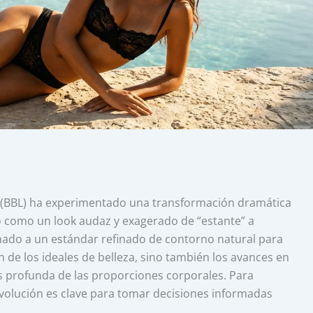
ift (BBL) ha experimentado una transformación dramática
 como un look audaz y exagerado de “estante” a
onado a un estándar refinado de contorno natural para
n de los ideales de belleza, sino también los avances en
 profunda de las proporciones corporales. Para
volución es clave para tomar decisiones informadas