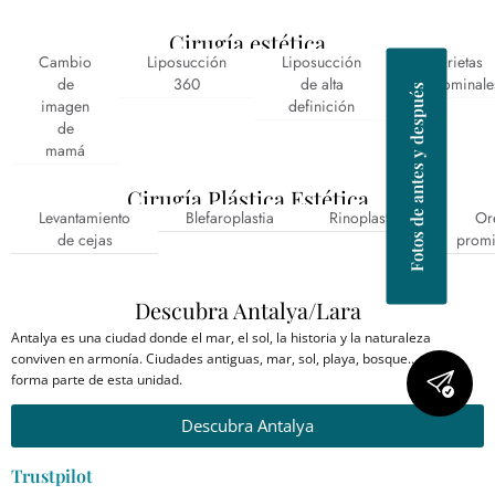
Cirugía estética
Cambio
Liposucción
Liposucción
Grietas
de
360
de alta
abdominale
Fotos de antes y después
imagen
definición
de
mamá
Cirugía Plástica Estética
Levantamiento
Blefaroplastia
Rinoplastia
Or
de cejas
promi
Descubra Antalya/Lara
Antalya es una ciudad donde el mar, el sol, la historia y la naturaleza
conviven en armonía. Ciudades antiguas, mar, sol, playa, bosque… todo
forma parte de esta unidad.
Descubra Antalya
Trustpilot