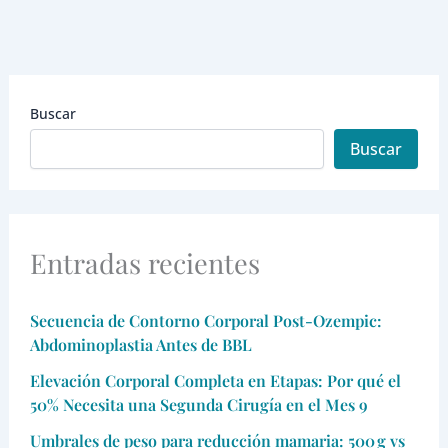
Buscar
Buscar
Entradas recientes
Secuencia de Contorno Corporal Post-Ozempic:
Abdominoplastia Antes de BBL
Elevación Corporal Completa en Etapas: Por qué el
50% Necesita una Segunda Cirugía en el Mes 9
Umbrales de peso para reducción mamaria: 500 g vs