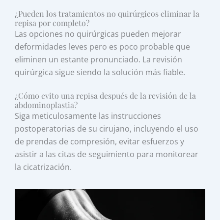
¿Pueden los tratamientos no quirúrgicos eliminar la
repisa por completo?
Las opciones no quirúrgicas pueden mejorar
deformidades leves pero es poco probable que
eliminen un estante pronunciado. La revisión
quirúrgica sigue siendo la solución más fiable.
¿Cómo evito una repisa después de la revisión de la
abdominoplastia?
Siga meticulosamente las instrucciones
postoperatorias de su cirujano, incluyendo el uso
de prendas de compresión, evitar esfuerzos y
asistir a las citas de seguimiento para monitorear
la cicatrización.