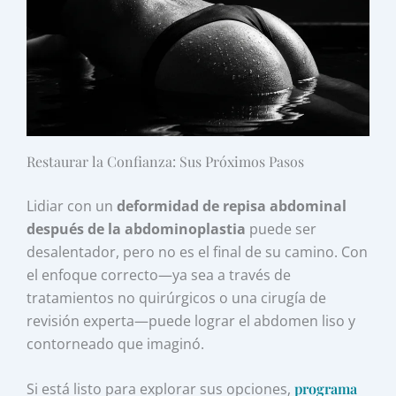
Restaurar la Confianza: Sus Próximos Pasos
Lidiar con un
deformidad de repisa abdominal
después de la abdominoplastia
puede ser
desalentador, pero no es el final de su camino. Con
el enfoque correcto—ya sea a través de
tratamientos no quirúrgicos o una cirugía de
revisión experta—puede lograr el abdomen liso y
contorneado que imaginó.
Si está listo para explorar sus opciones,
programa