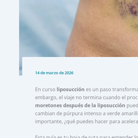
14 de marzo de 2026
En curso
liposucción
es un paso transformad
embargo, el viaje no termina cuando el proc
moretones después de la liposucción
puede
cambian de púrpura intenso a verde amarill
importante, ¿qué puedes hacer para acelera
Esta guía es tu hoja de ruta para entender l