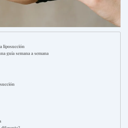
a liposucción
 una guía semana a semana
osucción
a
 diferente?