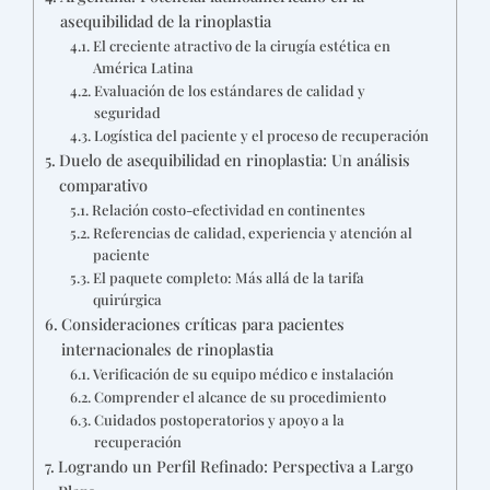
asequibilidad de la rinoplastia
El creciente atractivo de la cirugía estética en
América Latina
Evaluación de los estándares de calidad y
seguridad
Logística del paciente y el proceso de recuperación
Duelo de asequibilidad en rinoplastia: Un análisis
comparativo
Relación costo-efectividad en continentes
Referencias de calidad, experiencia y atención al
paciente
El paquete completo: Más allá de la tarifa
quirúrgica
Consideraciones críticas para pacientes
internacionales de rinoplastia
Verificación de su equipo médico e instalación
Comprender el alcance de su procedimiento
Cuidados postoperatorios y apoyo a la
recuperación
Logrando un Perfil Refinado: Perspectiva a Largo