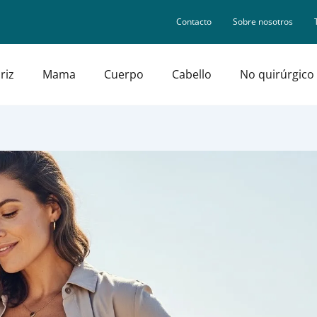
Contacto
Sobre nosotros
riz
Mama
Cuerpo
Cabello
No quirúrgico