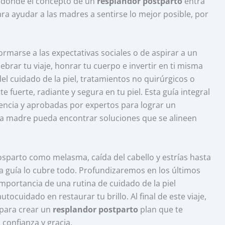
 donde el concepto de un
resplandor postparto
entra
ra ayudar a las madres a sentirse lo mejor posible, por
ormarse a las expectativas sociales o de aspirar a un
lebrar tu viaje, honrar tu cuerpo e invertir en ti misma
el cuidado de la piel, tratamientos no quirúrgicos o
rte fuerte, radiante y segura en tu piel. Esta guía integral
ciencia y aprobadas por expertos para lograr un
a madre pueda encontrar soluciones que se alineen
arto como melasma, caída del cabello y estrías hasta
ta guía lo cubre todo. Profundizaremos en los últimos
importancia de una rutina de cuidado de la piel
utocuidado en restaurar tu brillo. Al final de este viaje,
 para crear un
resplandor postparto
plan que te
confianza y gracia.