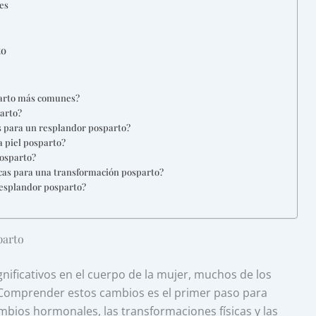
es
to
parto más comunes?
parto?
s para un resplandor posparto?
 piel posparto?
posparto?
cas para una transformación posparto?
esplandor posparto?
parto
nificativos en el cuerpo de la mujer, muchos de los
 Comprender estos cambios es el primer paso para
mbios hormonales, las transformaciones físicas y las