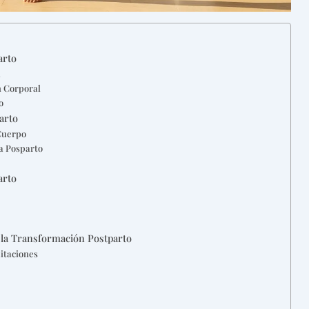
arto
l
n Corporal
o
arto
 Cuerpo
ia Posparto
arto
 la Transformación Postparto
itaciones