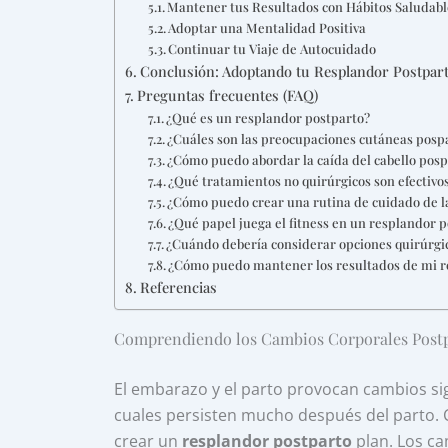
Mantener tus Resultados con Hábitos Saludabl
Adoptar una Mentalidad Positiva
Continuar tu Viaje de Autocuidado
Conclusión: Adoptando tu Resplandor Postpar
Preguntas frecuentes (FAQ)
¿Qué es un resplandor postparto?
¿Cuáles son las preocupaciones cutáneas pos
¿Cómo puedo abordar la caída del cabello pos
¿Qué tratamientos no quirúrgicos son efectivo
¿Cómo puedo crear una rutina de cuidado de la
¿Qué papel juega el fitness en un resplandor 
¿Cuándo debería considerar opciones quirúrgi
¿Cómo puedo mantener los resultados de mi r
Referencias
Comprendiendo los Cambios Corporales Post
El embarazo y el parto provocan cambios sig
cuales persisten mucho después del parto.
crear un
resplandor postparto
plan. Los ca