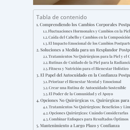
Tabla de contenido
Comprendiendo los Cambios Corporales Postp
Fluctuaciones Hormonales y Cambios en la Pie
Caída del Cabello y Cambios en la Composició
El Impacto Emocional de los Cambios Postpart
Soluciones a Medida para un Resplandor Postp
Tratamientos No Quirúrgicos para la Piel y el
Rutinas de Cuidado de la Piel para la Radianc
Fitness y Nutrición para el Bienestar Holístico
El Papel del Autocuidado en la Confianza Postp
Priorizar el Bienestar Mental y Emocional
Crear una Rutina de Autocuidado Sostenible
El Poder de la Comunidad y el Apoyo
Opciones No Quirúrgicas vs. Quirúrgicas para
Tratamientos No Quirúrgicos: Beneficios y Lim
Opciones Quirúrgicas: Cuándo Considerarlas
Combinar Enfoques para Resultados Óptimos
Mantenimiento a Largo Plazo y Confianza