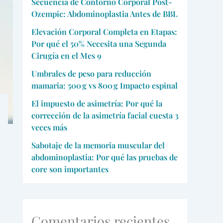
Secuencia de Contorno Corporal Post-
Ozempic: Abdominoplastia Antes de BBL
Elevación Corporal Completa en Etapas:
Por qué el 50% Necesita una Segunda
Cirugía en el Mes 9
Umbrales de peso para reducción
mamaria: 500 g vs 800 g Impacto espinal
El impuesto de asimetría: Por qué la
corrección de la asimetría facial cuesta 3
veces más
Sabotaje de la memoria muscular del
abdominoplastia: Por qué las pruebas de
core son importantes
Comentarios recientes