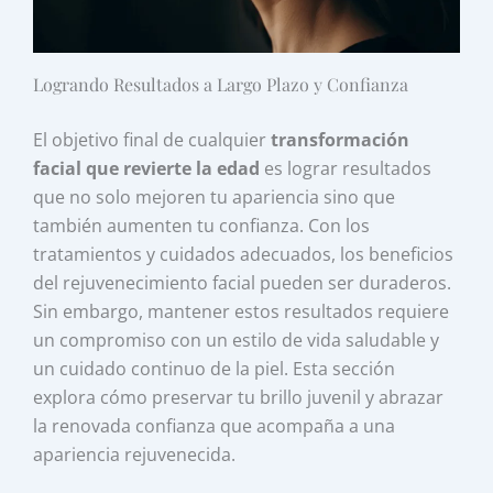
Logrando Resultados a Largo Plazo y Confianza
El objetivo final de cualquier
transformación
facial que revierte la edad
es lograr resultados
que no solo mejoren tu apariencia sino que
también aumenten tu confianza. Con los
tratamientos y cuidados adecuados, los beneficios
del rejuvenecimiento facial pueden ser duraderos.
Sin embargo, mantener estos resultados requiere
un compromiso con un estilo de vida saludable y
un cuidado continuo de la piel. Esta sección
explora cómo preservar tu brillo juvenil y abrazar
la renovada confianza que acompaña a una
apariencia rejuvenecida.