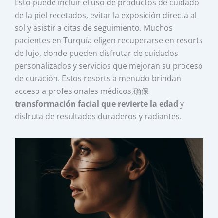
Esto puede incluir el uso de productos de cuidado
de la piel recetados, evitar la exposición directa al
sol y asistir a citas de seguimiento. Muchos
pacientes en Turquía eligen recuperarse en resorts
de lujo, donde pueden disfrutar de cuidados
personalizados y servicios que mejoran su proceso
de curación. Estos resorts a menudo brindan
acceso a profesionales médicos,确保
transformación facial que revierte la edad
y
disfruta de resultados duraderos y radiantes.