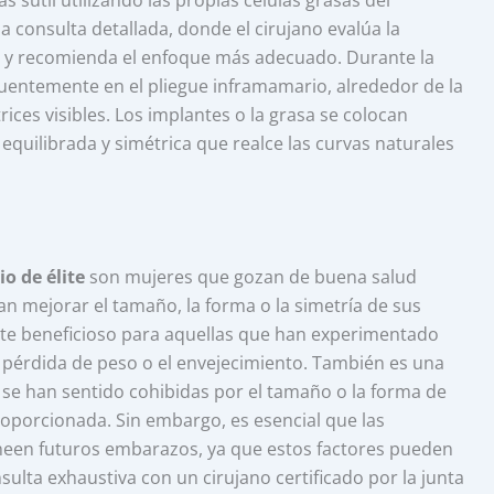
 sutil utilizando las propias células grasas del
 consulta detallada, donde el cirujano evalúa la
os y recomienda el enfoque más adecuado. Durante la
ecuentemente en el pliegue inframamario, alrededor de la
rices visibles. Los implantes o la grasa se colocan
equilibrada y simétrica que realce las curvas naturales
o de élite
son mujeres que gozan de buena salud
can mejorar el tamaño, la forma o la simetría de sus
nte beneficioso para aquellas que han experimentado
a pérdida de peso o el envejecimiento. También es una
se han sentido cohibidas por el tamaño o la forma de
oporcionada. Sin embargo, es esencial que las
neen futuros embarazos, ya que estos factores pueden
sulta exhaustiva con un cirujano certificado por la junta