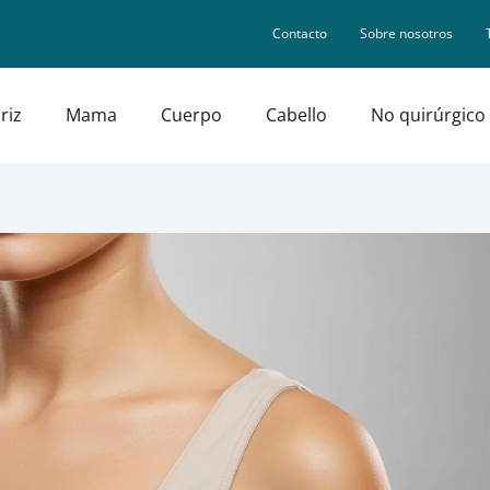
Contacto
Sobre nosotros
riz
Mama
Cuerpo
Cabello
No quirúrgico