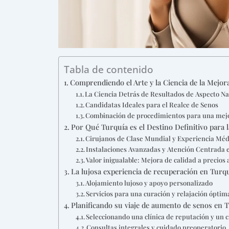
Tabla de contenido
Comprendiendo el Arte y la Ciencia de la Mejor
La Ciencia Detrás de Resultados de Aspecto Na
Candidatas Ideales para el Realce de Senos
Combinación de procedimientos para una mejo
Por Qué Turquía es el Destino Definitivo para l
Cirujanos de Clase Mundial y Experiencia Méd
Instalaciones Avanzadas y Atención Centrada e
Valor inigualable: Mejora de calidad a precios 
La lujosa experiencia de recuperación en Turq
Alojamiento lujoso y apoyo personalizado
Servicios para una curación y relajación óptim
Planificando su viaje de aumento de senos en 
Seleccionando una clínica de reputación y un c
Consultas integrales y cuidado preoperatorio