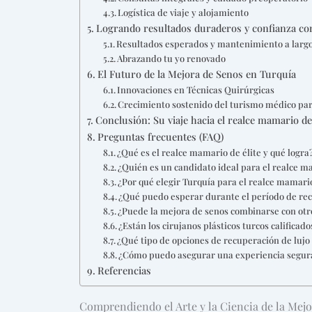
Logística de viaje y alojamiento
Logrando resultados duraderos y confianza con
Resultados esperados y mantenimiento a largo
Abrazando tu yo renovado
El Futuro de la Mejora de Senos en Turquía
Innovaciones en Técnicas Quirúrgicas
Crecimiento sostenido del turismo médico par
Conclusión: Su viaje hacia el realce mamario de
Preguntas frecuentes (FAQ)
¿Qué es el realce mamario de élite y qué logra
¿Quién es un candidato ideal para el realce m
¿Por qué elegir Turquía para el realce mamario
¿Qué puedo esperar durante el período de re
¿Puede la mejora de senos combinarse con ot
¿Están los cirujanos plásticos turcos califica
¿Qué tipo de opciones de recuperación de lujo
¿Cómo puedo asegurar una experiencia segura
Referencias
Comprendiendo el Arte y la Ciencia de la Mej