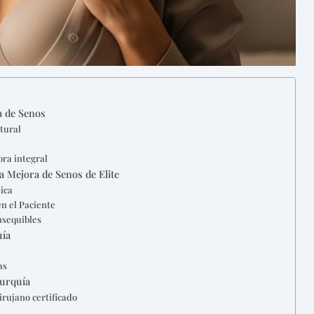
a de Senos
tural
ra integral
a Mejora de Senos de Elite
ica
n el Paciente
asequibles
uía
as
Turquía
irujano certificado