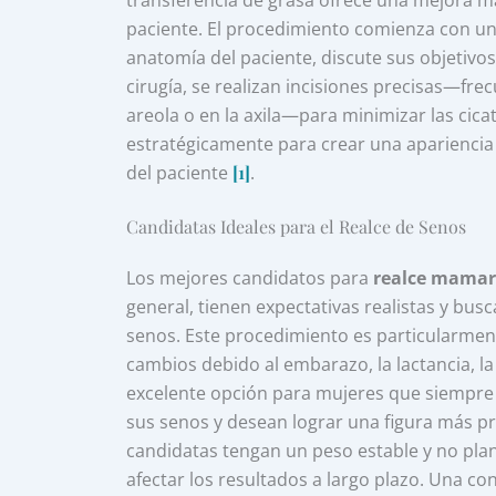
transferencia de grasa ofrece una mejora más
paciente. El procedimiento comienza con una
anatomía del paciente, discute sus objetiv
cirugía, se realizan incisiones precisas—fr
areola o en la axila—para minimizar las cicat
estratégicamente para crear una apariencia 
del paciente
[1]
.
Candidatas Ideales para el Realce de Senos
Los mejores candidatos para
realce mamari
general, tienen expectativas realistas y bus
senos. Este procedimiento es particularme
cambios debido al embarazo, la lactancia, l
excelente opción para mujeres que siempre 
sus senos y desean lograr una figura más pr
candidatas tengan un peso estable y no pla
afectar los resultados a largo plazo. Una con