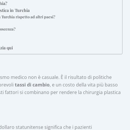
hia?
stica in Turchia
 Turchia rispetto ad altri paesi?
onoscenza?
izia qui
mo medico non è casuale. È il risultato di politiche
orevoli
tassi di cambio
, e un costo della vita più basso
ti fattori si combinano per rendere la chirurgia plastica
l dollaro statunitense significa che i pazienti