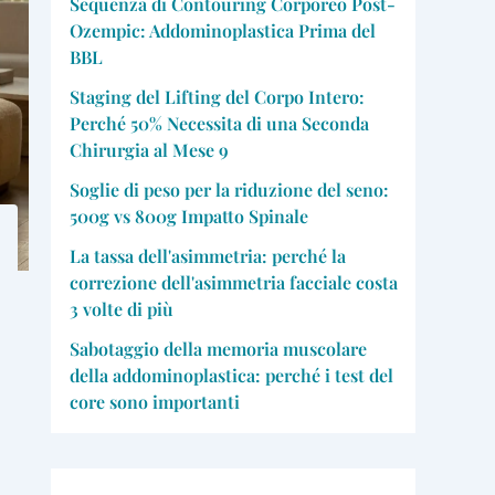
Sequenza di Contouring Corporeo Post-
Ozempic: Addominoplastica Prima del
BBL
Staging del Lifting del Corpo Intero:
Perché 50% Necessita di una Seconda
Chirurgia al Mese 9
Soglie di peso per la riduzione del seno:
500g vs 800g Impatto Spinale
La tassa dell'asimmetria: perché la
correzione dell'asimmetria facciale costa
3 volte di più
Sabotaggio della memoria muscolare
della addominoplastica: perché i test del
core sono importanti