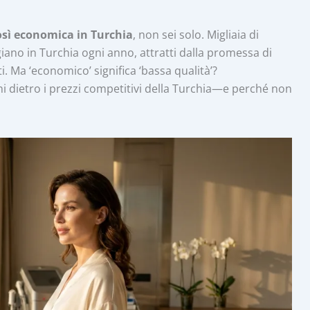
così economica in Turchia
, non sei solo. Migliaia di
ano in Turchia ogni anno, attratti dalla promessa di
nti. Ma ‘economico’ significa ‘bassa qualità’?
i dietro i prezzi competitivi della Turchia—e perché non