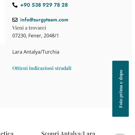
+90 538 929 78 28
info@surgyteam.com
Vieni a trovarci
07230, Fener, 2048/1
Lara Antalya/Turchia
Ottieni indicazioni stradali
Foto prima e dopo
tetica
Scopri Antalya/Lara