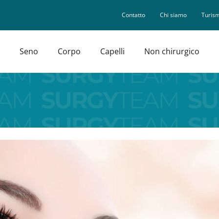
Contatto
Chi siamo
Turism
Seno
Corpo
Capelli
Non chirurgico