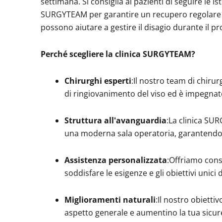
settimana. Si consiglia ai pazienti di seguire le i
SURGYTEAM per garantire un recupero regolare e r
possono aiutare a gestire il disagio durante il p
Perché scegliere la clinica SURGYTEAM?
Chirurghi esperti
:Il nostro team di chiru
di ringiovanimento del viso ed è impegnato a
Struttura all'avanguardia
:La clinica SU
una moderna sala operatoria, garantendo a
Assistenza personalizzata
:Offriamo cons
soddisfare le esigenze e gli obiettivi unici 
Miglioramenti naturali
:Il nostro obiettiv
aspetto generale e aumentino la tua sicur