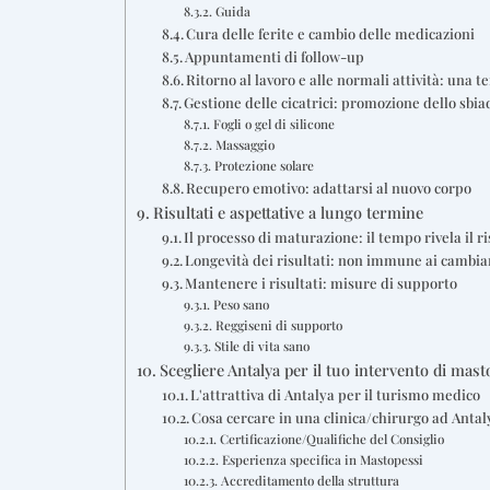
Guida
Cura delle ferite e cambio delle medicazioni
Appuntamenti di follow-up
Ritorno al lavoro e alle normali attività: una t
Gestione delle cicatrici: promozione dello sbi
Fogli o gel di silicone
Massaggio
Protezione solare
Recupero emotivo: adattarsi al nuovo corpo
Risultati e aspettative a lungo termine
Il processo di maturazione: il tempo rivela il r
Longevità dei risultati: non immune ai cambia
Mantenere i risultati: misure di supporto
Peso sano
Reggiseni di supporto
Stile di vita sano
Scegliere Antalya per il tuo intervento di mast
L'attrattiva di Antalya per il turismo medico
Cosa cercare in una clinica/chirurgo ad Antal
Certificazione/Qualifiche del Consiglio
Esperienza specifica in Mastopessi
Accreditamento della struttura