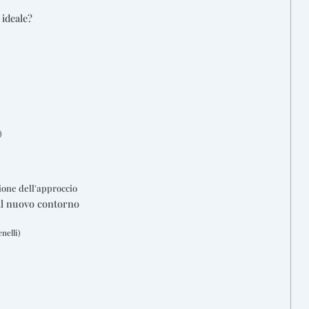
 ideale?
)
ione dell'approccio
 il nuovo contorno
nelli)