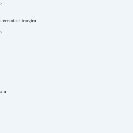
o
intervento chirurgico
o
iato