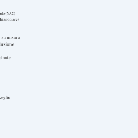
olo (NAC)
ghiandolare)
e su misura
duzione
binate
veglio