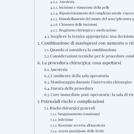
Anestesia
Incisioni e rimozione della pelle
Riposizionamento del complesso areola-capezz
Rimodellamento del monte del seno (plicatura 
Chiusura delle incisioni
Reggiseno chirurgico e medicazione
Scegliere la tecnica appropriata: una decision
Combinazione di mastopessi con aumento o ri
Quando si considera la combinazione
Considerazioni tecniche per le procedure com
La procedura chirurgica: cosa aspettarsi
Anestesia
L'ambiente della sala operatoria
Monitoraggio durante l'intervento chirurgico
Durata della procedura
Cure immediate post-operatorie: la sala di ris
Potenziali rischi e complicazioni
Rischi chirurgici generali
Sanguinamento (ematoma)
Infezione
Reazione avversa all'anestesia
scarsa guarigione delle ferite