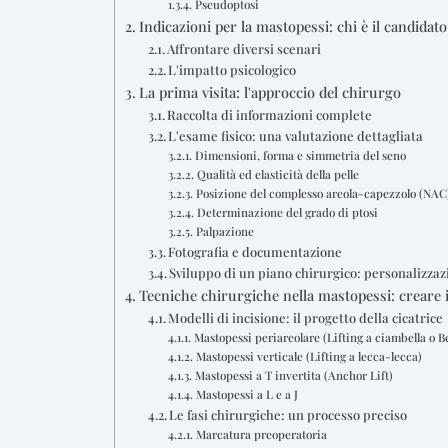
Pseudoptosi
Indicazioni per la mastopessi: chi è il candidato
Affrontare diversi scenari
L'impatto psicologico
La prima visita: l'approccio del chirurgo
Raccolta di informazioni complete
L'esame fisico: una valutazione dettagliata
Dimensioni, forma e simmetria del seno
Qualità ed elasticità della pelle
Posizione del complesso areola-capezzolo (NAC
Determinazione del grado di ptosi
Palpazione
Fotografia e documentazione
Sviluppo di un piano chirurgico: personalizzaz
Tecniche chirurgiche nella mastopessi: creare
Modelli di incisione: il progetto della cicatrice
Mastopessi periareolare (Lifting a ciambella o Be
Mastopessi verticale (Lifting a lecca-lecca)
Mastopessi a T invertita (Anchor Lift)
Mastopessi a L e a J
Le fasi chirurgiche: un processo preciso
Marcatura preoperatoria