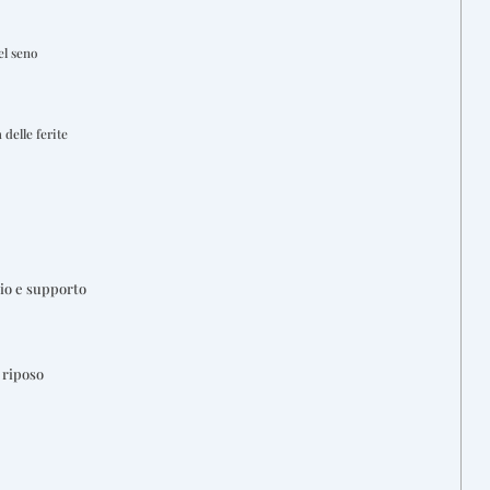
el seno
 delle ferite
io e supporto
 riposo