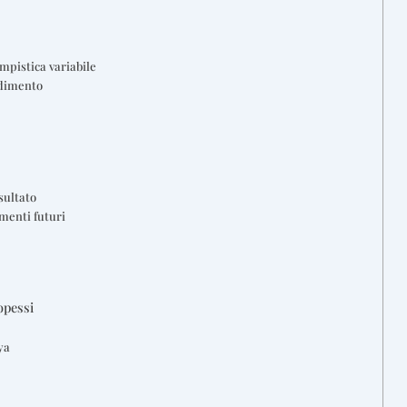
empistica variabile
adimento
isultato
menti futuri
opessi
ya