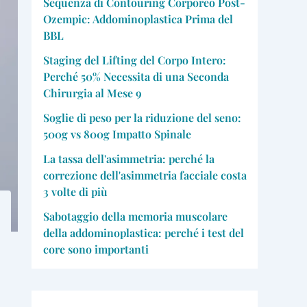
Sequenza di Contouring Corporeo Post-
Ozempic: Addominoplastica Prima del
BBL
Staging del Lifting del Corpo Intero:
Perché 50% Necessita di una Seconda
Chirurgia al Mese 9
Soglie di peso per la riduzione del seno:
500g vs 800g Impatto Spinale
La tassa dell'asimmetria: perché la
correzione dell'asimmetria facciale costa
3 volte di più
Sabotaggio della memoria muscolare
della addominoplastica: perché i test del
core sono importanti