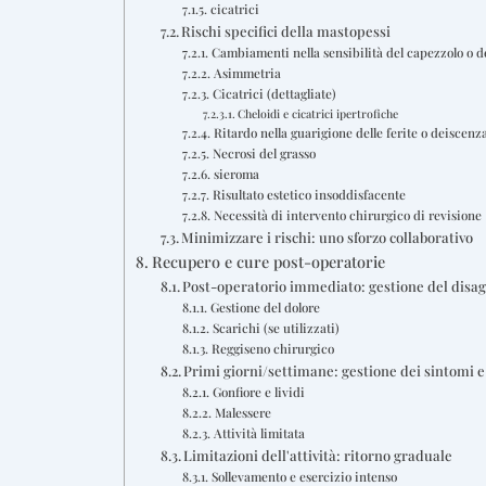
cicatrici
Rischi specifici della mastopessi
Cambiamenti nella sensibilità del capezzolo o d
Asimmetria
Cicatrici (dettagliate)
Cheloidi e cicatrici ipertrofiche
Ritardo nella guarigione delle ferite o deiscenza
Necrosi del grasso
sieroma
Risultato estetico insoddisfacente
Necessità di intervento chirurgico di revisione
Minimizzare i rischi: uno sforzo collaborativo
Recupero e cure post-operatorie
Post-operatorio immediato: gestione del disag
Gestione del dolore
Scarichi (se utilizzati)
Reggiseno chirurgico
Primi giorni/settimane: gestione dei sintomi e
Gonfiore e lividi
Malessere
Attività limitata
Limitazioni dell'attività: ritorno graduale
Sollevamento e esercizio intenso