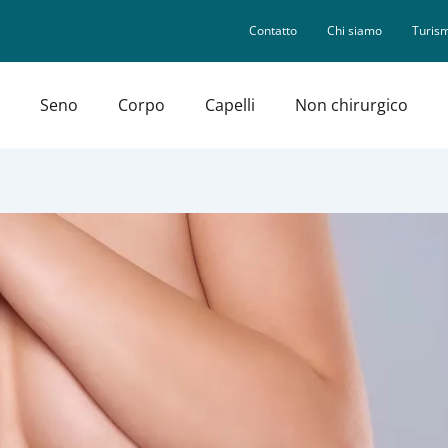
Contatto
Chi siamo
Turism
Seno
Corpo
Capelli
Non chirurgico