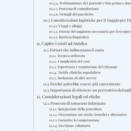
Testimonianze dei pazienti e foto prima e dop
Processo di consultazione
Dettagli del pacchetto
Considerazioni logistiche per il viaggio per l'
Viaggi e alloggi
Durata del soggiorno necessaria per il recuper
Barriera linguistica
Capire i costi ad Antalya
Fattori che influenzano il costo
Tecnica utilizzata
Complessità del caso
Esperienza e reputazione del chirurgo
Tariffe cliniche/ospedaliere
Inclusione di altri servizi
Perché potrebbe essere più conveniente
Importanza di ottenere un preventivo dettagl
Considerazioni legali ed etiche
Processo di consenso informato
Spiegazione della procedura
Discussione sui rischi, benefici e alternative
Garantire la comprensione
Decisione volontaria