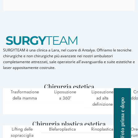
SURGYTEAM è una clinica a Lara, nel cuore di Antalya. Offriamo le tecniche
chirurgiche e non chirurgiche più avanzate nei nostri ambulatori
completamente attrezzati, sale operatorie all'avanguardia e suite estetiche e
laser appositamente costruite.
Chirurgia estetica
Trasformazione
Liposuzione
Liposuzione
Cr
della mamma
a 360°
ad alta
addo
Foto prima e dopo
definizione
Chirurgia plastica estetica
Lifting delle
Blefaroplastica
Rinoplastica
Ore
sopracciglia
prom