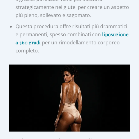
strategicamente nei glutei per creare un aspetto
più pieno, sollevato e sagomato.
Questa procedura offre risultati più drammatici
e permanenti, spesso combinati con
liposuzione
a 360 gradi
per un rimodellamento corporeo
completo.