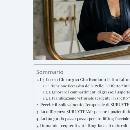
Sommario
I 3 Errori Chirurgici Che Rendono Il Tuo Lifti
1. Tensione Eccessiva della Pelle: L'Effetto “Tu
2. Ignorare i compartimenti di grasso: l'aspett
3. Pianificazione vettoriale scadente: l'aspetto
Perché il Sollevamento Temporale di SURGYTEAM
La differenza SURGYTEAM: perché i pazienti de
La tua guida passo passo per un lifting facciale
Domande frequenti sui lifting facciali naturali