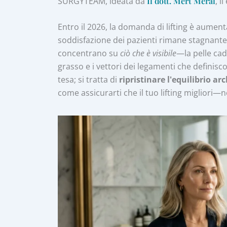
SURGYTEAM, ideata da
Il dott. Mert Meral
, l
Entro il 2026, la domanda di lifting è aumenta
soddisfazione dei pazienti rimane stagnante a
concentrano su
ciò che è visibile
—la pelle c
grasso e i vettori dei legamenti che definisc
tesa; si tratta di
ripristinare l'equilibrio ar
come assicurarti che il tuo lifting migliori—n