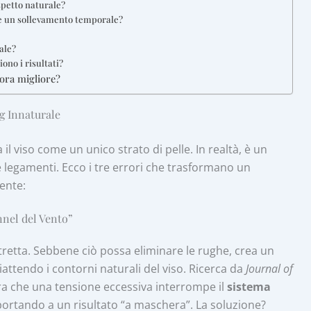
aspetto naturale?
e e un sollevamento temporale?
ale?
ono i risultati?
ora migliore?
ng Innaturale
a il viso come un unico strato di pelle. In realtà, è un
 legamenti. Ecco i tre errori che trasformano un
ente:
unnel del Vento”
stretta. Sebbene ciò possa eliminare le rughe, crea un
iattendo i contorni naturali del viso. Ricerca da
Journal of
a che una tensione eccessiva interrompe il
sistema
 portando a un risultato “a maschera”. La soluzione?