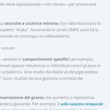
pelle viene riposizionata—non stirata—per preservare
 su
tecniche a cicatrice minima
che ridistribuiscono la
l'aspetto “tirato”. Ancorando lo strato SMAS anziché la
ottenendo al contempo un sollevamento.
o scavato
e—avviene in
compartimenti specifici
(ad esempio,
izionali spesso rimuovono o ridistribuiscono il grasso in
 scheletrico. Uno studio del
Rivista di chirurgia estetica
vi” sono risultati da una gestione scorretta dei
onservazione del grasso
che aumenta o riposiziona
ienezza giovanile. Per esempio, il
sollevamento temporale