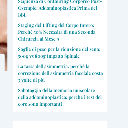
Sequenza di Contouring Corporeo Post-
Ozempic: Addominoplastica Prima del
BBL
Staging del Lifting del Corpo Intero:
Perché 50% Necessita di una Seconda
Chirurgia al Mese 9
Soglie di peso per la riduzione del seno:
500g vs 800g Impatto Spinale
La tassa dell'asimmetria: perché la
correzione dell'asimmetria facciale costa
3 volte di più
Sabotaggio della memoria muscolare
della addominoplastica: perché i test del
core sono importanti