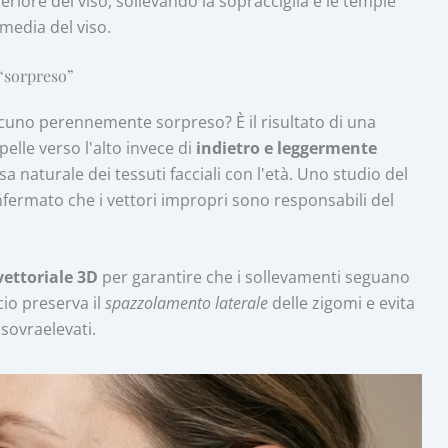
eriore del viso, sollevando la sopracciglia e le tempie
media del viso.
 “sorpreso”
lcuno perennemente sorpreso? È il risultato di una
pelle verso l'alto invece di
indietro e leggermente
cesa naturale dei tessuti facciali con l'età. Uno studio del
fermato che i vettori impropri sono responsabili del
ettoriale 3D
per garantire che i sollevamenti seguano
io preserva il
spazzolamento laterale
delle zigomi e evita
 sovraelevati.