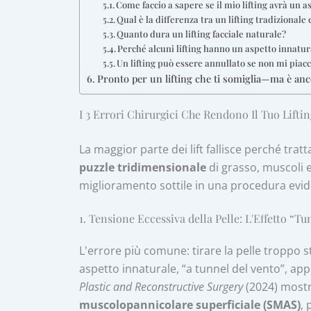
Come faccio a sapere se il mio lifting avrà un 
Qual è la differenza tra un lifting tradizional
Quanto dura un lifting facciale naturale?
Perché alcuni lifting hanno un aspetto innatur
Un lifting può essere annullato se non mi piacci
Pronto per un lifting che ti somiglia—ma è anc
I 3 Errori Chirurgici Che Rendono Il Tuo Lifti
La maggior parte dei lift fallisce perché tratt
puzzle tridimensionale
di grasso, muscoli e
miglioramento sottile in una procedura evid
1. Tensione Eccessiva della Pelle: L'Effetto “T
L'errore più comune: tirare la pelle troppo 
aspetto innaturale, “a tunnel del vento”, app
Plastic and Reconstructive Surgery
(2024) mostr
muscolopannicolare superficiale (SMAS)
,