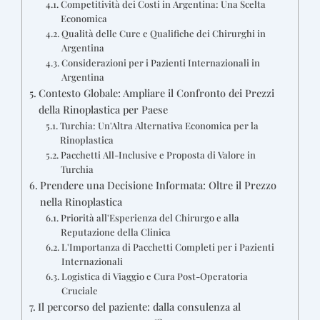
Competitività dei Costi in Argentina: Una Scelta
Economica
Qualità delle Cure e Qualifiche dei Chirurghi in
Argentina
Considerazioni per i Pazienti Internazionali in
Argentina
Contesto Globale: Ampliare il Confronto dei Prezzi
della Rinoplastica per Paese
Turchia: Un'Altra Alternativa Economica per la
Rinoplastica
Pacchetti All-Inclusive e Proposta di Valore in
Turchia
Prendere una Decisione Informata: Oltre il Prezzo
nella Rinoplastica
Priorità all'Esperienza del Chirurgo e alla
Reputazione della Clinica
L'Importanza di Pacchetti Completi per i Pazienti
Internazionali
Logistica di Viaggio e Cura Post-Operatoria
Cruciale
Il percorso del paziente: dalla consulenza al