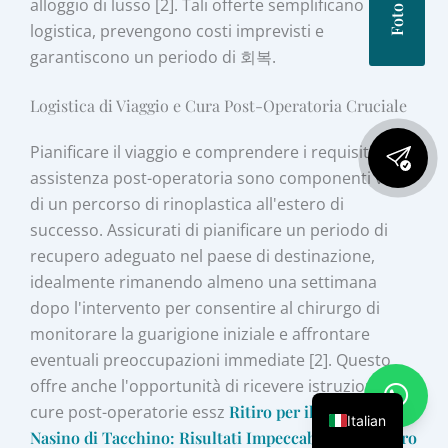
alloggio di lusso [2]. Tali offerte semplificano la
logistica, prevengono costi imprevisti e
garantiscono un periodo di 회복.
Logistica di Viaggio e Cura Post-Operatoria Cruciale
Pianificare il viaggio e comprendere i requisiti di
assistenza post-operatoria sono componenti vitali
di un percorso di rinoplastica all'estero di
successo. Assicurati di pianificare un periodo di
recupero adeguato nel paese di destinazione,
idealmente rimanendo almeno una settimana
dopo l'intervento per consentire al chirurgo di
monitorare la guarigione iniziale e affrontare
eventuali preoccupazioni immediate [2]. Questo
offre anche l'opportunità di ricevere istruzioni e
cure post-operatorie essz
Ritiro per il Lifting del
Italian
Nasino di Tacchino: Risultati Impeccabili e Recupero