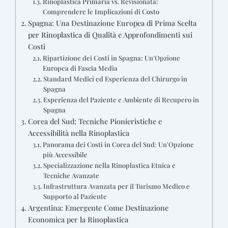
Rinoplastica Primaria vs. Revisionata:
Comprendere le Implicazioni di Costo
Spagna: Una Destinazione Europea di Prima Scelta
per Rinoplastica di Qualità e Approfondimenti sui
Costi
Ripartizione dei Costi in Spagna: Un'Opzione
Europea di Fascia Media
Standard Medici ed Esperienza del Chirurgo in
Spagna
Esperienza del Paziente e Ambiente di Recupero in
Spagna
Corea del Sud: Tecniche Pionieristiche e
Accessibilità nella Rinoplastica
Panorama dei Costi in Corea del Sud: Un'Opzione
più Accessibile
Specializzazione nella Rinoplastica Etnica e
Tecniche Avanzate
Infrastruttura Avanzata per il Turismo Medico e
Supporto al Paziente
Argentina: Emergente Come Destinazione
Economica per la Rinoplastica