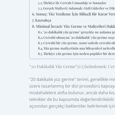
Türkiye'de Cerrah Uzmanlığı ve Sonuçlar
Gerçek Maliyeti Anlamak: Gizli Giderler ve Di
Sonuç: Yüz Yenileme İçin Bilinçli Bir Karar Ve
Kaynakça
Minimal İnvaziv Yüz Germe ve Maliyetleri Hakk
’20 dakikalık yüz germe’ gerçekte ne anlama ge
Cerrahi olmayan ’20 dakikalık’ yüz germe seçe
Cerrahi bir yüz germe, uzun vadede cerrahi o
Yüz germe maliyetinin ana bileşenleri nelerdi
Türkiye yüz germe için neden popüler bir dest
“20 Dakikalık Yüz Germe”yi Çözümlemek: Cerr
“20 dakikalık yüz germe” terimi, genellikle m
üzere tasarlanmış bir dizi prosedürü kapsaya
müdahalelere atıfta bulunur, ancak daha kısa 
teknikler de bu kapsamda değerlendirilebilir.
açısından gerçekçi beklentiler belirlemek için