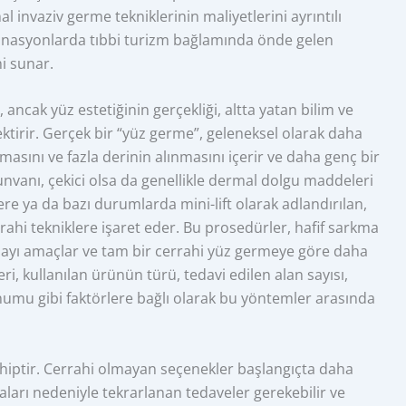
l invaziv germe tekniklerinin maliyetlerini ayrıntılı
estinasyonlarda tıbbi turizm bağlamında önde gelen
i sunar.
 ancak yüz estetiğinin gerçekliği, altta yatan bilim ve
ektirir. Gerçek bir “yüz germe”, geleneksel olarak daha
asını ve fazla derinin alınmasını içerir ve daha genç bir
 unvanı, çekici olsa da genellikle dermal dolgu maddeleri
e ya da bazı durumlarda mini-lift olarak adlandırılan,
rrahi tekniklere işaret eder. Bu prosedürler, hafif sarkma
almayı amaçlar ve tam bir cerrahi yüz germeye göre daha
eri, kullanılan ürünün türü, tedavi edilen alan sayısı,
onumu gibi faktörlere bağlı olarak bu yöntemler arasında
sahiptir. Cerrahi olmayan seçenekler başlangıçta daha
aları nedeniyle tekrarlanan tedaveler gerekebilir ve