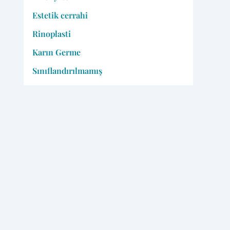
Estetik cerrahi
Rinoplasti
Karın Germe
Sınıflandırılmamış