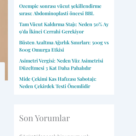
Ozempic sonrası vücut şekillendirme
sırası: Abdominoplasti öncesi BBL
Tam Vücut Kaldırma Stajı: Neden 50% Ay
9'da İkinci Cerrahi Gerekiyor
Büsten Azaltma Ağırlık Sınırları: 500g vs
800g Omurga Etkisi
Asimetri Vergisi: Neden Yüz Asimetrisi
Düzeltmesi 3 Kat Daha Pahalıdır
Mide Çekimi Kas Hafızası Sabotajı:
Neden Çekirdek Testi Önemlidir
Son Yorumlar