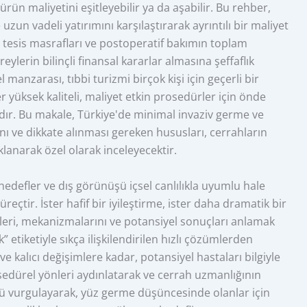
ün maliyetini eşitleyebilir ya da aşabilir. Bu rehber,
uzun vadeli yatırımını karşılaştırarak ayrıntılı bir maliyet
i, tesis masrafları ve postoperatif bakımın toplam
eylerin bilinçli finansal kararlar almasına şeffaflık
 manzarası, tıbbi turizmi birçok kişi için geçerli bir
er yüksek kaliteli, maliyet etkin prosedürler için önde
dır. Bu makale, Türkiye'de minimal invaziv germe ve
ı ve dikkate alınması gereken hususları, cerrahların
anarak özel olarak inceleyecektir.
hedefler ve dış görünüşü içsel canlılıkla uyumlu hale
eçtir. İster hafif bir iyileştirme, ister daha dramatik bir
ri, mekanizmalarını ve potansiyel sonuçları anlamak
” etiketiyle sıkça ilişkilendirilen hızlı çözümlerden
 kalıcı değişimlere kadar, potansiyel hastaları bilgiyle
edürel yönleri aydınlatarak ve cerrah uzmanlığının
ü vurgulayarak, yüz germe düşüncesinde olanlar için