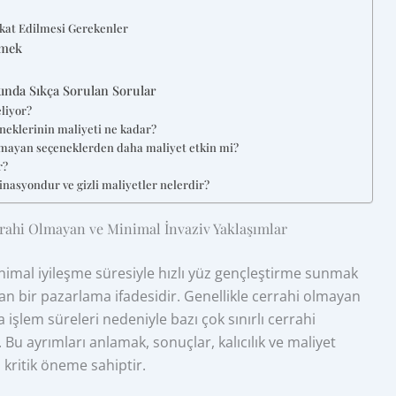
kkat Edilmesi Gerekenler
rmek
ında Sıkça Sorulan Sorular
liyor?
neklerinin maliyeti ne kadar?
lmayan seçeneklerden daha maliyet etkin mi?
r?
inasyondur ve gizli maliyetler nelerdir?
ahi Olmayan ve Minimal İnvaziv Yaklaşımlar
inimal iyileşme süresiyle hızlı yüz gençleştirme sunmak
n bir pazarlama ifadesidir. Genellikle cerrahi olmayan
işlem süreleri nedeniyle bazı çok sınırlı cerrahi
 Bu ayrımları anlamak, sonuçlar, kalıcılık ve maliyet
 kritik öneme sahiptir.