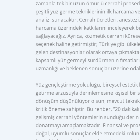
zamanla tek bir uzun ömürlü cerrahi prosedür
çeşitli yüz germe tekniklerinin ilk harcama ve 
analizi sunacaktır. Cerrah ücretleri, anestez
harcama üzerindeki katkılarını inceleyerek bir
sağlayacağız. Ayrıca, kozmetik cerrahi küresel
seçenek haline getirmiştir; Türkiye gibi ülkel
gelen destinasyonlar olarak ortaya çıkmakta
kapsamlı yüz germeyi sürdürmenin fırsatların
uzmanlığı ve beklenen sonuçlar üzerine odakl
Yüz gençleştirme yolculuğu, bireysel estetik 
getirme arzusuyla derinlemesine kişisel bir sür
dönüşüm düşünülüyor olsun, mevcut teknikle
kritik öneme sahiptir. Bu rehber, “20 dakikalık
gelişmiş cerrahi yöntemlerin sunduğu derin ve
donatmayı amaçlamaktadır. Finansal ve pros
doğal, uyumlu sonuçlar elde etmedeki rolün