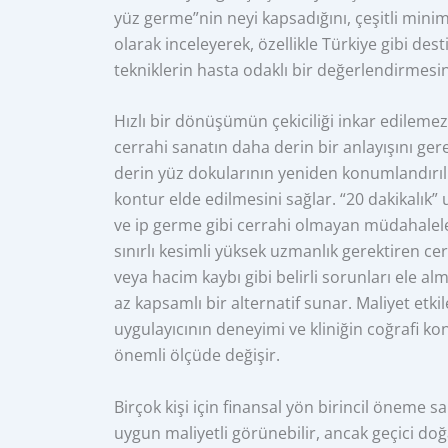
yüz germe”nin neyi kapsadığını, çeşitli minima
olarak inceleyerek, özellikle Türkiye gibi d
tekniklerin hasta odaklı bir değerlendirmesin
Hızlı bir dönüşümün çekiciliği inkar edilemez,
cerrahi sanatın daha derin bir anlayışını ger
derin yüz dokularının yeniden konumlandırılm
kontur elde edilmesini sağlar. “20 dakikalık”
ve ip germe gibi cerrahi olmayan müdahaleler
sınırlı kesimli yüksek uzmanlık gerektiren ce
veya hacim kaybı gibi belirli sorunları ele 
az kapsamlı bir alternatif sunar. Maliyet etkil
uygulayıcının deneyimi ve kliniğin coğrafi k
önemli ölçüde değişir.
Birçok kişi için finansal yön birincil öneme 
uygun maliyetli görünebilir, ancak geçici doğ