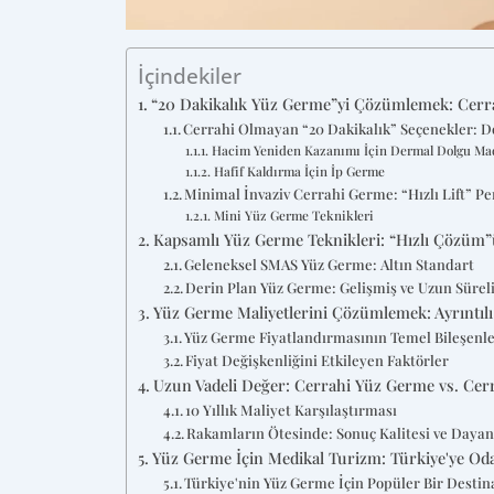
İçindekiler
“20 Dakikalık Yüz Germe”yi Çözümlemek: Cerra
Cerrahi Olmayan “20 Dakikalık” Seçenekler: D
Hacim Yeniden Kazanımı İçin Dermal Dolgu Ma
Hafif Kaldırma İçin İp Germe
Minimal İnvaziv Cerrahi Germe: “Hızlı Lift” Pe
Mini Yüz Germe Teknikleri
Kapsamlı Yüz Germe Teknikleri: “Hızlı Çözüm”
Geleneksel SMAS Yüz Germe: Altın Standart
Derin Plan Yüz Germe: Gelişmiş ve Uzun Sürel
Yüz Germe Maliyetlerini Çözümlemek: Ayrıntılı
Yüz Germe Fiyatlandırmasının Temel Bileşenle
Fiyat Değişkenliğini Etkileyen Faktörler
Uzun Vadeli Değer: Cerrahi Yüz Germe vs. Cerr
10 Yıllık Maliyet Karşılaştırması
Rakamların Ötesinde: Sonuç Kalitesi ve Dayanı
Yüz Germe İçin Medikal Turizm: Türkiye'ye O
Türkiye'nin Yüz Germe İçin Popüler Bir Desti