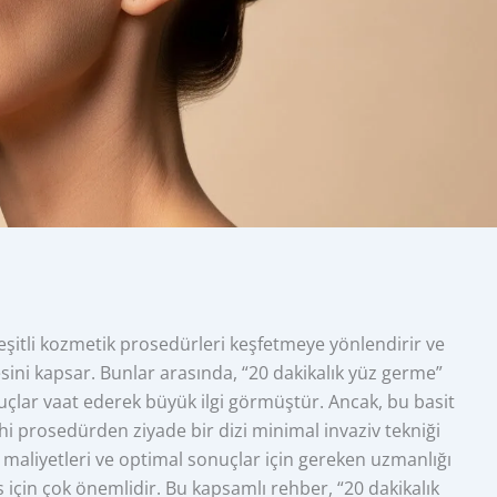
çeşitli kozmetik prosedürleri keşfetmeye yönlendirir ve
sini kapsar. Bunlar arasında, “20 dakikalık yüz germe”
uçlar vaat ederek büyük ilgi görmüştür. Ancak, bu basit
hi prosedürden ziyade bir dizi minimal invaziv tekniği
ili maliyetleri ve optimal sonuçlar için gereken uzmanlığı
için çok önemlidir. Bu kapsamlı rehber, “20 dakikalık