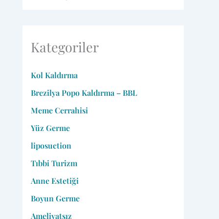
Kategoriler
Kol Kaldırma
Brezilya Popo Kaldırma – BBL
Meme Cerrahisi
Yüz Germe
liposuction
Tıbbi Turizm
Anne Estetiği
Boyun Germe
Ameliyatsız