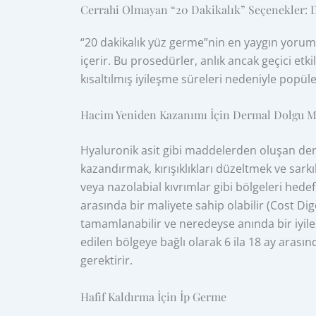
Cerrahi Olmayan “20 Dakikalık” Seçenekler: D
“20 dakikalık yüz germe”nin en yaygın yoruml
içerir. Bu prosedürler, anlık ancak geçici etk
kısaltılmış iyileşme süreleri nedeniyle popüle
Hacim Yeniden Kazanımı İçin Dermal Dolgu M
Hyaluronik asit gibi maddelerden oluşan de
kazandırmak, kırışıklıkları düzeltmek ve sarkık
veya nazolabial kıvrımlar gibi bölgeleri hedef
arasında bir maliyete sahip olabilir (Cost Di
tamamlanabilir ve neredeyse anında bir iyile
edilen bölgeye bağlı olarak 6 ila 18 ay arası
gerektirir.
Hafif Kaldırma İçin İp Germe