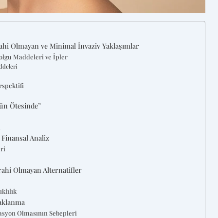
hi Olmayan ve Minimal İnvaziv Yaklaşımlar
olgu Maddeleri ve İpler
ddeleri
rspektifi
ün Ötesinde”
i
 Finansal Analiz
ri
ahi Olmayan Alternatifler
klılık
daklanma
nasyon Olmasının Sebepleri