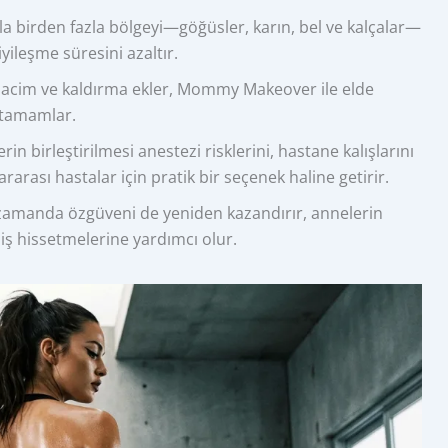
la birden fazla bölgeyi—göğüsler, karın, bel ve kalçalar—
yileşme süresini azaltır.
 hacim ve kaldırma ekler, Mommy Makeover ile elde
i tamamlar.
in birleştirilmesi anestezi risklerini, hastane kalışlarını
arası hastalar için pratik bir seçenek haline getirir.
zamanda özgüveni de yeniden kazandırır, annelerin
iş hissetmelerine yardımcı olur.