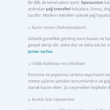
Bir BBL iki temel adımı içerir:
liposuction
kar
ardından
yağ transferi
kalçalara. Sonuç, do
taraftır. Modern teknikler yüksek yağ hayatt
2. Karın Germe (Abdominoplasti)
Gebelik genellikle gerilmiş karın kasları ve faz
gevşek deriyi alır, daha düz ve daha sıkı bir
germe sayfası
.
3. Göğüs Kaldırma veya Büyütme
Emzirme ve yaşlanma sarkma veya hacim kayb
meme uçlarını yeniden konumlandırır ve göğü
olarak hacim ekler. Şu seçenekleri keşfedin:
4. Kontür İçin Liposuction