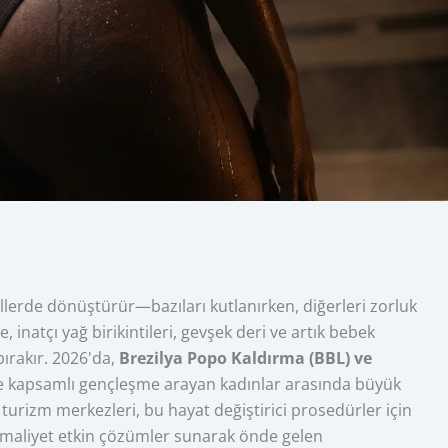
lerde dönüştürür—bazıları kutlanırken, diğerleri zorluk
, inatçı yağ birikintileri, gevşek deri ve artık bebek
bırakır. 2026'da,
Brezilya Popo Kaldırma (BBL) ve
le kapsamlı gençleşme arayan kadınlar arasında büyük
 turizm merkezleri, bu hayat değiştirici prosedürler için
ve maliyet etkin çözümler sunarak önde gelen