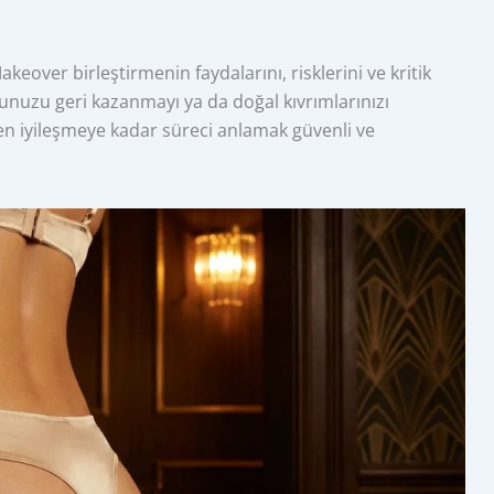
eover birleştirmenin faydalarını, risklerini ve kritik
dunuzu geri kazanmayı ya da doğal kıvrımlarınızı
den iyileşmeye kadar süreci anlamak güvenli ve