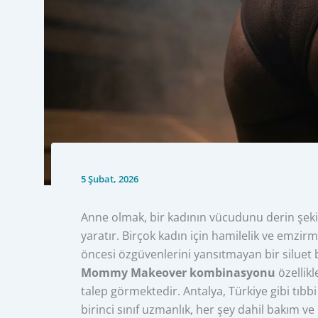
5 Şubat, 2026
Anne olmak, bir kadının vücudunu derin şekil
yaratır. Birçok kadın için hamilelik ve emzirme
öncesi özgüvenlerini yansıtmayan bir siluet 
Mommy Makeover kombinasyonu
özellik
talep görmektedir. Antalya, Türkiye gibi tıbbi
birinci sınıf uzmanlık, her şey dahil bakım 