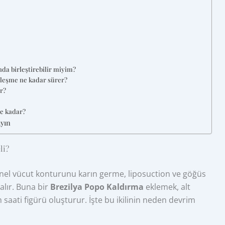
da birleştirebilir miyim?
ileşme ne kadar sürer?
ir?
e kadar?
ayın
li?
enel vücut konturunu karın germe, liposuction ve göğüs
alır. Buna bir
Brezilya Popo Kaldırma
eklemek, alt
m saati figürü oluşturur. İşte bu ikilinin neden devrim