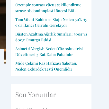
Ozempic sonrası vücut şekillendirme
sırası: Abdominoplasti öncesi BBL
Tam Vücut Kaldırma Stajı: Neden 50% Ay
9'da İkinci Cerrahi Gerekiyor
Büsten Azaltma Ağırlık Sınırları: 500g vs
800g Omurga Etkisi
Asimetri Vergisi: Neden Yüz Asimetrisi
Düzeltmesi 3 Kat Daha Pahalıdır
Mide Çekimi Kas Hafızası Sabotajı:
Neden Çekirdek Testi Önemlidir
Son Yorumlar