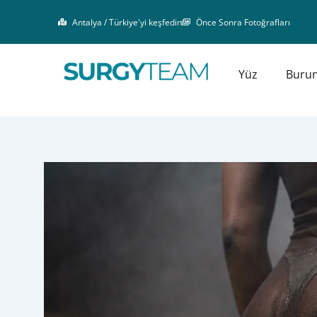
İçeriğe
Antalya / Türkiye'yi keşfedin
Önce Sonra Fotoğrafları
atla
Yüz
Buru