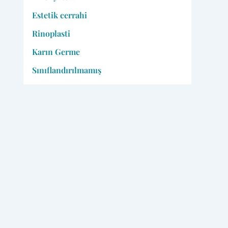
Estetik cerrahi
Rinoplasti
Karın Germe
Sınıflandırılmamış