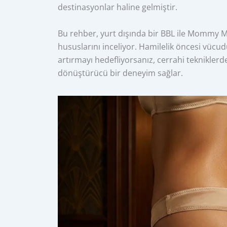
destinasyonlar haline gelmiştir.
Bu rehber, yurt dışında bir BBL ile Mommy Mak
hususlarını inceliyor. Hamilelik öncesi vücu
artırmayı hedefliyorsanız, cerrahi teknikler
dönüştürücü bir deneyim sağlar.