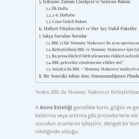
İyileşme Zaman Çizelgesi ve Sonrası Bakım
İlk Hafta
2-6. Haftalar
Uzun Vadeli Bakım
Maliyet Düşünceleri ve Her Şey Dahil Paketler
Sıkça Sorulan Sorular
BBL'yi bir Mommy Makeover ile aynı operasyon
Birleştirilmiş BBL ve Mommy Makeover için iy
Bu prosedürleri birleştirmenin riskleri nelerd
BBL gelecekte emzirmeme etkiler mi?
Antalya'da BBL + Mommy Makeover maliyeti n
Bir Sonraki Adımı Atın: Danışmanlığınızı Planl
Neden BBL ile Mommy Makeover Birleştirilme
A
Anne Estetiği
genellikle karın, göğüs ve g
kaldırma veya artırma gibi prosedürlerle ele 
vücudun oranlarını iyileştirir, dengeli bir ku
niteliğinde olduğu: