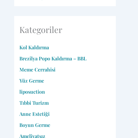
Kategoriler
Kol Kaldırma
Brezilya Popo Kaldırma – BBL
Meme Cerrahisi
Yüz Germe
liposuction
Tıbbi Turizm
Anne Estetiği
Boyun Germe
Ameliyatsız