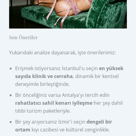
Son Öneriler
Yukarıdaki analize dayanarak, işte önerilerimiz:
Erişmek istiyorsanız İstanbul'u seçin
en yüksek
sayıda klinik ve cerraha
, dinamik bir kentsel
deneyimle birleştiğinde.
Bir önceliğiniz varsa Antalya'yı tercih edin
rahatlatıcı sahil kenarı iyileşme
her şey dahil
tıbbi turizm paketleriyle.
Bir şey arıyorsanız İzmir'i seçin
dengeli bir
ortam
kıyı cazibesi ve kültürel zenginlikle.