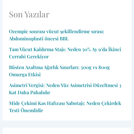
Son Yazılar
Ozempic sonrası vücut şekillendirme sırası:
Abdominoplasti öncesi BBL
Tam Vücut Kaldırma Stajı: Neden 50% Ay 9'da İkinci
Cerrahi Gerekiyor
Büsten Azaltma Ağırlık Sınırları: 500g vs 800g
Omurga Etkisi
Asimetri Vergisi: Neden Yüz Asimetrisi Düzeltmesi 3
Kat Daha Pahalıdır
Mide Çekimi Kas Hafızası Sabotajı: Neden Çekirdek
Testi Önemlidir