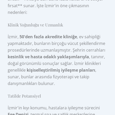
fırsat** sunar. İşte İzmir'in öne çıkmasının
nedenleri:
Klinik Yoğunluğu ve Uzmanlık
İzmir,
50'den fazla akredite kliniğe
, ev sahipliği
yapmaktadır, bunların birçoğu vücut şekillendirme
prosedürlerinde uzmanlaşmıştır. Şehrin cerrahları
kesinlik ve hasta odaklı yaklaşımlarıyla
, tanınır,
doğal görünümlü sonuçlar sağlar. İzmir klinikleri
genellikle
kişiselleştirilmiş iyileşme planları
,
sunar, bunlar arasında fizyoterapi ve takip
danışmanlıkları bulunur.
Tatilde Potansiyel
İzmir'in kıyı konumu, hastalara iyileşme sürecini
Ege Denizi
, termal spa ve sağlık merkezlerine