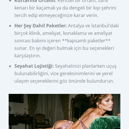
Kurtarma Ortamı:
Kentsel bir ortam, sahil
kenarı bir kaçamak ya da dengeli bir kıyı şehrini
tercih edip etmeyeceğinize karar verin.
Her Şey Dahil Paketler:
Antalya ve İstanbul'daki
birçok klinik, ameliyat, konaklama ve ameliyat
sonrası bakımı içeren **kapsamlı paketler**
sunar. En iyi değeri bulmak için bu seçenekleri
karşılaştırın.
Seyahat Lojistiği:
Seyahatinizi planlarken uçuş
bulunabilirliğini, vize gereksinimlerini ve yerel
ulaşım seçeneklerini göz önünde bulundurun.