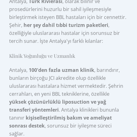
Antalya,
Türk Rivierası
, olarak bilinir ve
prosedürlerini huzurlu bir sahil iyileşmesiyle
birleştirmek isteyen BBL hastaları için bir cennettir.
Şehir,
her şey dahil tıbbi turizm paketleri
,
özelliğiyle uluslararası hastalar için sorunsuz bir
tercih sunar. İşte Antalya'yı farklı kılanlar:
Klinik Yoğunluğu ve Uzmanlık
Antalya,
100'den fazla uzman klinik
, barındırır,
bunların birçoğu JCI akredite olup özellikle
uluslararası hastalara hizmet vermektedir. Şehrin
cerrahları, en yeni BBL tekniklerine, özellikle
yüksek çözünürlüklü liposuction ve yağ
transferi yöntemleri
. Antalya klinikleri bununla
tanınır
kişiselleştirilmiş bakım ve ameliyat
sonrası destek
, sorunsuz bir iyileşme süreci
sağlar.