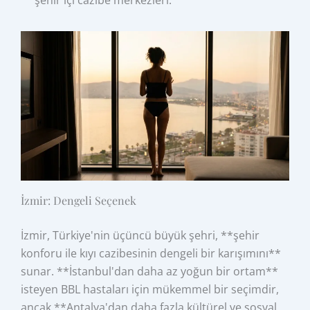
İzmir: Dengeli Seçenek
İzmir, Türkiye'nin üçüncü büyük şehri, **şehir
konforu ile kıyı cazibesinin dengeli bir karışımını**
sunar. **İstanbul'dan daha az yoğun bir ortam**
isteyen BBL hastaları için mükemmel bir seçimdir,
ancak **Antalya'dan daha fazla kültürel ve sosyal