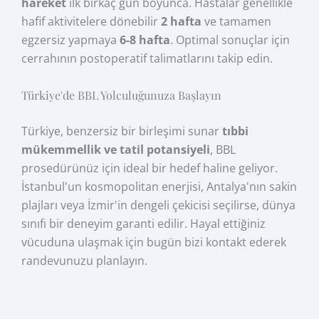
hareket
ilk birkaç gün boyunca. Hastalar genellikle
hafif aktivitelere dönebilir
2 hafta
ve tamamen
egzersiz yapmaya
6-8 hafta
. Optimal sonuçlar için
cerrahının postoperatif talimatlarını takip edin.
Türkiye'de BBL Yolculuğunuza Başlayın
Türkiye, benzersiz bir birleşimi sunar
tıbbi
mükemmellik ve tatil potansiyeli
, BBL
prosedürünüz için ideal bir hedef haline geliyor.
İstanbul'un kosmopolitan enerjisi, Antalya'nın sakin
plajları veya İzmir'in dengeli çekicisi seçilirse, dünya
sınıfı bir deneyim garanti edilir. Hayal ettiğiniz
vücuduna ulaşmak için bugün bizi kontakt ederek
randevunuzu planlayın.