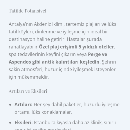
Tatilde Potansiyel
Antalya’nın Akdeniz iklimi, tertemiz plajları ve lüks
tatil köyleri, dinlenme ve iyileşme için ideal bir
destinasyon haline getirir. Hastalar şurada
rahatlayabilir
Özel plaj erişimli 5 yıldızlı oteller
,
spa tedavilerinin keyfini çıkarın veya
Perge ve
Aspendos gibi antik kalıntıları keşfedin
. Şehrin
sakin atmosferi, huzur içinde iyileşmek isteyenler
için mükemmeldir.
Artıları ve Eksileri
Artıları:
Her şey dahil paketler, huzurlu iyileşme
ortamı, lüks konaklamalar.
Eksileri:
İstanbul'a kıyasla daha az klinik, sınırlı
şehir içi cazibe merkezleri.