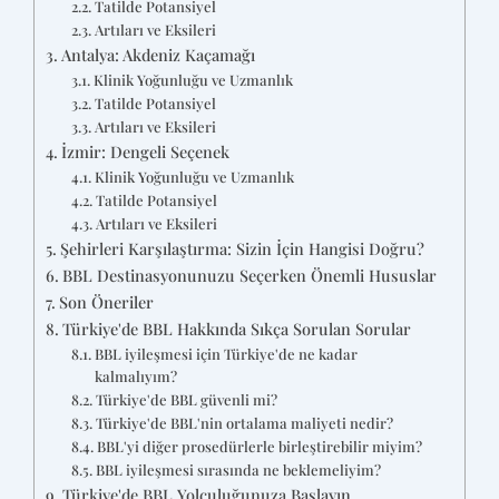
Tatilde Potansiyel
Artıları ve Eksileri
Antalya: Akdeniz Kaçamağı
Klinik Yoğunluğu ve Uzmanlık
Tatilde Potansiyel
Artıları ve Eksileri
İzmir: Dengeli Seçenek
Klinik Yoğunluğu ve Uzmanlık
Tatilde Potansiyel
Artıları ve Eksileri
Şehirleri Karşılaştırma: Sizin İçin Hangisi Doğru?
BBL Destinasyonunuzu Seçerken Önemli Hususlar
Son Öneriler
Türkiye'de BBL Hakkında Sıkça Sorulan Sorular
BBL iyileşmesi için Türkiye'de ne kadar
kalmalıyım?
Türkiye'de BBL güvenli mi?
Türkiye'de BBL'nin ortalama maliyeti nedir?
BBL'yi diğer prosedürlerle birleştirebilir miyim?
BBL iyileşmesi sırasında ne beklemeliyim?
Türkiye'de BBL Yolculuğunuza Başlayın