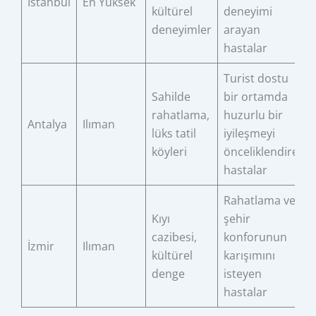
İstanbul
En Yüksek
kültürel
deneyimi
deneyimler
arayan
hastalar
Turist dostu
Sahilde
bir ortamda
rahatlama,
huzurlu bir
Antalya
Ilıman
lüks tatil
iyileşmeyi
köyleri
önceliklendiren
hastalar
Rahatlama ve
Kıyı
şehir
cazibesi,
konforunun
İzmir
Ilıman
kültürel
karışımını
denge
isteyen
hastalar