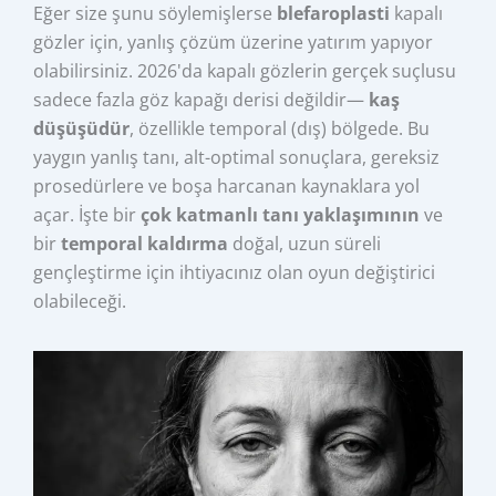
Eğer size şunu söylemişlerse
blefaroplasti
kapalı
gözler için, yanlış çözüm üzerine yatırım yapıyor
olabilirsiniz. 2026'da kapalı gözlerin gerçek suçlusu
sadece fazla göz kapağı derisi değildir—
kaş
düşüşüdür
, özellikle temporal (dış) bölgede. Bu
yaygın yanlış tanı, alt-optimal sonuçlara, gereksiz
prosedürlere ve boşa harcanan kaynaklara yol
açar. İşte bir
çok katmanlı tanı yaklaşımının
ve
bir
temporal kaldırma
doğal, uzun süreli
gençleştirme için ihtiyacınız olan oyun değiştirici
olabileceği.