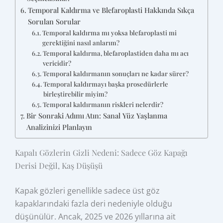
Temporal Kaldırma ve Blefaroplasti Hakkında Sıkça
Sorulan Sorular
Temporal kaldırma mı yoksa blefaroplasti mi
gerektiğini nasıl anlarım?
Temporal kaldırma, blefaroplastiden daha mı acı
vericidir?
Temporal kaldırmanın sonuçları ne kadar sürer?
Temporal kaldırmayı başka prosedürlerle
birleştirebilir miyim?
Temporal kaldırmanın riskleri nelerdir?
Bir Sonraki Adımı Atın: Sanal Yüz Yaşlanma
Analizinizi Planlayın
Kapalı Gözlerin Gizli Nedeni: Sadece Göz Kapağı
Derisi Değil, Kaş Düşüşü
Kapak gözleri genellikle sadece üst göz
kapaklarındaki fazla deri nedeniyle olduğu
düşünülür. Ancak, 2025 ve 2026 yıllarına ait