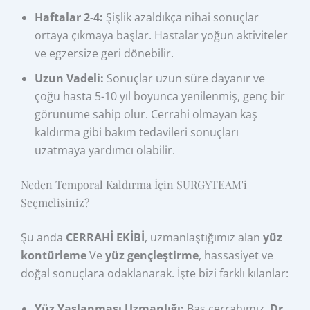
Haftalar 2-4:
Şişlik azaldıkça nihai sonuçlar
ortaya çıkmaya başlar. Hastalar yoğun aktiviteler
ve egzersize geri dönebilir.
Uzun Vadeli:
Sonuçlar uzun süre dayanır ve
çoğu hasta 5-10 yıl boyunca yenilenmiş, genç bir
görünüme sahip olur. Cerrahi olmayan kaş
kaldırma gibi bakım tedavileri sonuçları
uzatmaya yardımcı olabilir.
Neden Temporal Kaldırma İçin SURGYTEAM'i
Seçmelisiniz?
Şu anda
CERRAHİ EKİBİ
, uzmanlaştığımız alan
yüz
kontürleme
Ve
yüz gençleştirme
, hassasiyet ve
doğal sonuçlara odaklanarak. İşte bizi farklı kılanlar:
Yüz Yaşlanması Uzmanlığı:
Baş cerrahımız,
Dr.