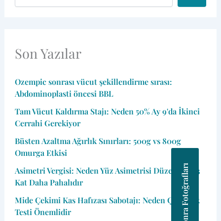
Son Yazılar
Ozempic sonrası vücut şekillendirme sırası:
Abdominoplasti öncesi BBL
Tam Vücut Kaldırma Stajı: Neden 50% Ay 9'da İkinci
Cerrahi Gerekiyor
Büsten Azaltma Ağırlık Sınırları: 500g vs 800g
Omurga Etkisi
Önce Sonra Fotoğrafları
Asimetri Vergisi: Neden Yüz Asimetrisi Düzeltmesi 3
Kat Daha Pahalıdır
Mide Çekimi Kas Hafızası Sabotajı: Neden Çekirdek
Testi Önemlidir