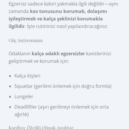
Egzersiz sadece kalori yakmakla ilgili değildir—aynı
zamanda
kas tonusunu korumak, dolaşımı
iyileştirmek ve kalça şeklinizi korumakla
ilgilidir
. İşte rutininizi nasıl yapılandıracağınız:
Güç Antrenmanı
Odaklanın
kalça odaklı egzersizler
kavislerinizi
geliştirmek ve korumak için:
Kalça itişleri
Squatlar (gerilimi önlemek için doğru formla)
Lungeler
Deadliftler (aşırı gerilmeyi önlemek için orta
ağırlık)
Kardiyo: Ölçülü Olmak Anahtar