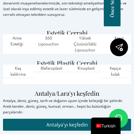
donanımlı muayenehanelerimizde, son teknoloji ameliyathanelerimizde ve
özel olarak inşa edilmiş estetik ve lazer süitimizde en gelişmiş cerrahi ve
cerrahi olmayan teknikleri sunuyoruz.
Estetik Cerrahi
Anne
360
Yüksek
Karın
Estetiği
Liposuction
Çözünürlüklü
kasları
Liposuction
çatlakları
Estetik Plastik Cerrahi
Kaş
Blefaroplasti
Rinoplasti
Kepçe
kaldırma
kulak
Antalya/Lara'yı keşfedin
Antalya, deniz, güneş, tarih ve doğanın uyum içinde birleştiği bir şehirdir.
Antik kentler, deniz, güneş, kumsal, orman… hepsi bu bütünlüğün
parçalarıdır.
Antalya'yı keşfedin
Turkish