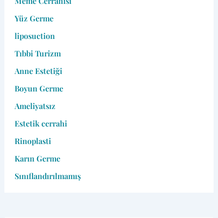
Meme Cerrahisi
Yüz Germe
liposuction
Tıbbi Turizm
Anne Estetiği
Boyun Germe
Ameliyatsız
Estetik cerrahi
Rinoplasti
Karın Germe
Sınıflandırılmamış