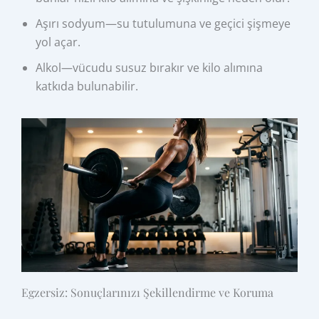
Aşırı sodyum—su tutulumuna ve geçici şişmeye
yol açar.
Alkol—vücudu susuz bırakır ve kilo alımına
katkıda bulunabilir.
Egzersiz: Sonuçlarınızı Şekillendirme ve Koruma