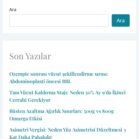
Ara
Ara
Son Yazılar
Ozempic sonrası vücut şekillendirme sırası:
Abdominoplasti öncesi BBL
Tam Vücut Kaldırma Stajı: Neden 50% Ay 9'da İkinci
Cerrahi Gerekiyor
Büsten Azaltma Ağırlık Sınırları: 500g vs 800g
Omurga Etkisi
Asimetri Vergisi: Neden Yüz Asimetrisi Düzeltmesi 3
Kat Daha Pahalıdır