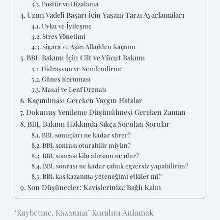
Postür ve Hizalama
Uzun Vadeli Başarı İçin Yaşam Tarzı Ayarlamaları
Uyku ve İyileşme
Stres Yönetimi
Sigara ve Aşırı Alkolden Kaçının
BBL Bakımı İçin Cilt ve Vücut Bakımı
Hidrasyon ve Nemlendirme
Güneş Koruması
Masaj ve Lenf Drenajı
Kaçınılması Gereken Yaygın Hatalar
Dokunuş Yenileme Düşünülmesi Gereken Zaman
BBL Bakımı Hakkında Sıkça Sorulan Sorular
BBL sonuçları ne kadar sürer?
BBL sonrası oturabilir miyim?
BBL sonrası kilo alırsam ne olur?
BBL sonrası ne kadar çabuk egzersiz yapabilirim?
BBL kas kazanma yeteneğimi etkiler mi?
Son Düşünceler: Kavislerinize Bağlı Kalın
‘Kaybetme, Kazanma’ Kuralını Anlamak