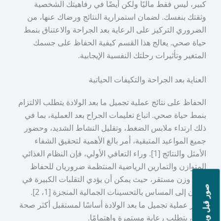
كبير، ليس فقط ماليًا ولكن أيضًا في رفاهيتك الشخصية
وثقتك بنفسك. لضمان استمرارية النتائج ورضاك عنها، من
الضروري التركيز على الرعاية بعد الجراحة والاعتناق بنمط
حياة صحي. يعالج هذا القسم كيفية الحفاظ على جسمك
المتغير وتأثيرات رحلتك النفسية الإيجابية.
العناية بعد الجراحة والتكيفات الحياتية
الحفاظ على نتائج عملية تجميل ما بعد الولادة يتطلب الالتزام
بنمط حياة صحي. اتباع تعليمات الجراح بعد العملية، بما في
ذلك ارتداء ملابس الضغط، وتقليل النشاط الشديد، وحضور
جميع المواعيد المتبقية، أمر بالغ الأهمية لتحقيق الشفاء
الأمثل والنتائج [1]. وراء التعافي الأولي، فإن النظام الغذائي
المتوازن والتمارين الرياضية المنتظمة ضروريان للحفاظ
على وزن مستقر، حيث يمكن أن يؤدي التقلبات الكبيرة في
صور قبل وبعد
الوزن إلى المساس بالتحسينات الجمالية المنجزة [1، 2].
اعتبر عملية تجميل ما بعد الولادة أساسًا لمستقبل أكثر صحة
وثقة، يتطلب رعاية مستمرة واهتمامًا.