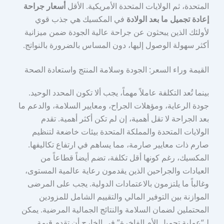
المتحدة، ثم الولايات المتحدة الأمريكية. الأقل
أسعار جراحة
إعادة تجميل ما بعد الولادة
في المكسيك هي جذب قوي
لأولئك الذين يبحثون عن جراحة عالية الجودة ضمن ميزانية
أكثر سهولة الوصول إليها، دون المساس بالضرورة بالنواتج.
القيمة وراء السعر: الجودة وسلامة المنتج واستعادة الصحة
بينما تُعد التكلفة عاملاً مهماً، يجب ألا تكون المحدد الوحيد.
جودة الرعاية، ومؤهلات الجراح، ومعايير السلامة، والدعم ما
بعد الجراحة لا تقل أهمية، إن لم تكن أكثر أهمية. تقدم
الولايات المتحدة والمملكة المتحدة بيئات خاضعة لتنظيم
صارم ذات معايير صارمة، مما يساهم في ارتفاع تكاليفها.
المكسيك، رغم كونها أقل تكلفة، تضم أيضاً قطاعاً من
العيادات والجراحين الذين يقدمون رعاية عالمية المستوى،
وغالباً ما يلتزمون بالاعتمادات الدولية. يجب على المرضى
الموازنة بين التوفير المالي والتقييم الشامل للمزودين
المحتملين لضمان السلامة والنتائج الجمالية المرضية. يمكن
لـ“عملية تجميل الأم الفاخرة” في الخارج أن تقدم قيمة