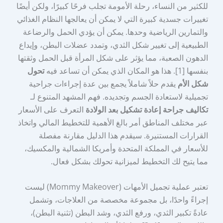
للكثير من النساء، رحلة الأمومة تجلب فرحًا كبيرًا، ولكن أيضًا
تغييرات جسدية كبيرة التي لا يمكن أن يعالجها النظام الغذائي
والتمارين الرياضية وحدها. يمكن أن يؤدي الحمل والرضاعة
الطبيعية إلى تغيير شكل الثدي، وتمدد عضلات البطن، وإيداع
الدهون الصعبة، مما يؤثر على شكل المرأة قبل الحمل وثقتها
بنفسها [1]. هذا هو المكان الذي يمكن أن تساعد فيه
تحول
شكل الأم
يقدم حلاً شاملاً يجمع بين عدة إجراءات جراحية
تجميلية لاستعادة الجسم وتجديده. فهم المشهد المتنوع لـ
تكاليف جراحة إعادة تشكيل بعد الولادة
التعرف على الأسعار
عبر مختلف المناطق أمر بالغ الأهمية للتخطيط المالي واتخاذ
القرارات المستنيرة. سيقدم هذا الدليل مقارنة مفصلة
للأسعار في المملكة المتحدة وأمريكا الشمالية والمكسيك،
مما يتيح لك التخطيط لميزانية تحولك بشكل فعال.
تعتبر عملية تجميل الأمهات (Mommy Makeover) ليست
إجراءً واحدًا، بل مجموعة مخصصة من العلاجات، وتشمل
عادةً تكبير الثدي، ورفع الثدي، وشد البطن (تثنية البطن)،