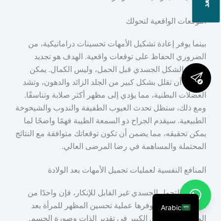
التوقعات الواقعية لتحولك
بينما يوفر إعادة تشكيل الأمهات تحسينات دراماتيكية، من
الضروري الحفاظ على توقعات واقعية. الهدف هو تجديد
وتجديد الشكل الجسدي قبل الحمل، وليس الكمال. يمكن
للعملية أن تقلل بشكل كبير من الجلد الزائد والدهون، وتشد
العضلات البطنية، مما يؤدي إلى مظهر أكثر صلابة وتناسقًا.
ومع ذلك، ستظل تحدث العيوب الطفيفة والندوب والشيخوخة
الطبيعية. سيقدم الجراح ذو السمعة الطيبة فهمًا واضحًا لما
يمكن تحقيقه، مما يضمن أن تكون توقعاتك متوافقة مع النتائج
المحتملة والمساهمة في رضا المرضى العالي.
المنافع النفسية لعمليات تجميل الأمهات بعد الولادة
ما وراء التحول الجسدي غير القابل للإنكار، فإن واحدًا من
أهم الفوائد التي توفرها عملية تحسين المظهر للمرأة بعد
Arabic
الولادة هو التحسن الكبير في تقدير الذات وصورة الجسم.