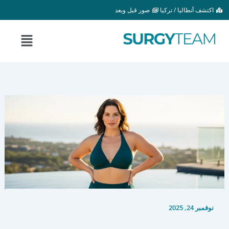
خطي
اكتشف أنطاليا / تركيا
صور قبل وبعد
لى
لمحتوى
القائمة
نوفمبر 24, 2025