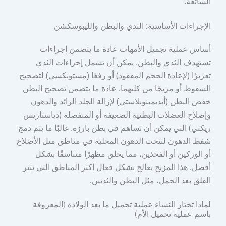
الشائعة.
الإجراءات الأساسية: الثدي والبطن والليبوسكشن
أساس عملية تجميل الأمهات عادة ما يتضمن إجراءات
تستهدف الثدي والبطن. يمكن أن تشمل إجراءات الثدي
تعزيزًا (لإعادة الحجم المفقود) أو رفعًا (مستوبكسي) لتصحيح
السقوط أو مزيجًا من كليهما. عادة ما يتضمن تصحيح البطن
خفض البطن (أبديمينوبلاستي) لإزالة الجلد الزائد والدهون
وإصلاح العضلات البطنية الضعيفة أو المنفصلة (دياستازيس
ريكتي) التي يمكن أن تساهم في بطن بارزة. غالبًا ما يتم دمج
شفط الدهون لتنحت الدهون المحلية في مناطق مثل الأضلاع
أو الوركين أو الفخذين، مما يخلق مظهرًا متناسقًا بشكل
أفضل. هذا المزيج يعالج بشكل فعال أكثر المناطق التي تثير
القلق بعد الحمل، مثل البطن والثديين.
لماذا تختار النساء عملية تجميل ما بعد الولادة (المعروفة
باسم عملية تجميل الأم)