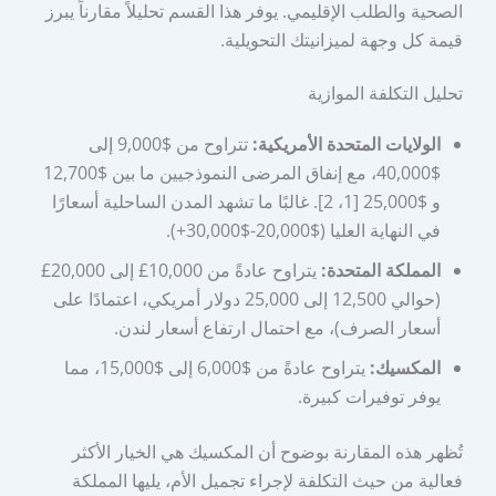
الصحية والطلب الإقليمي. يوفر هذا القسم تحليلاً مقارناً يبرز
قيمة كل وجهة لميزانيتك التحويلية.
تحليل التكلفة الموازية
الولايات المتحدة الأمريكية:
تتراوح من $9,000 إلى
$40,000، مع إنفاق المرضى النموذجيين ما بين $12,700
و $25,000 [1، 2]. غالبًا ما تشهد المدن الساحلية أسعارًا
في النهاية العليا ($20,000-$30,000+).
المملكة المتحدة:
يتراوح عادةً من 10,000£ إلى 20,000£
(حوالي 12,500 إلى 25,000 دولار أمريكي، اعتمادًا على
أسعار الصرف)، مع احتمال ارتفاع أسعار لندن.
المكسيك:
يتراوح عادةً من $6,000 إلى $15,000، مما
يوفر توفيرات كبيرة.
تُظهر هذه المقارنة بوضوح أن المكسيك هي الخيار الأكثر
فعالية من حيث التكلفة لإجراء تجميل الأم، يليها المملكة