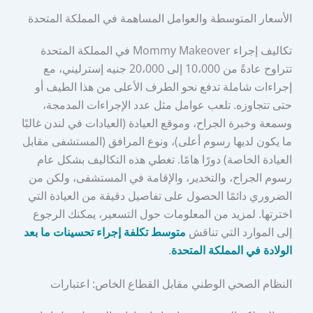
الأسعار المتوسطة والعوامل المساهمة في المملكة المتحدة
تكاليف إجراء Mommy Makeover في المملكة المتحدة
تتراوح عادةً من 10،000 إلى 20،000 جنيه إسترليني، مع
إجراءات شاملة تدفع نحو الطرف الأعلى من هذا الطيف أو
حتى تتجاوزه. تلعب عوامل مثل عدد الإجراءات المدمجة،
وسمعة وخبرة الجراح، وموقع العيادة (العيادات في لندن غالبًا
ما يكون لديها رسوم أعلى)، ونوع المرافق (المستشفى مقابل
العيادة الخاصة) دورًا هامًا. تغطي هذه التكاليف بشكل عام
رسوم الجراح، والتخدير، والإقامة في المستشفى، ولكن من
الضروري دائمًا الحصول على تفاصيل دقيقة من العيادة التي
اخترتها. لمزيد من المعلومات حول التسعير، يمكنك الرجوع
إلى الموارد التي تناقش
متوسط تكلفة إجراء تحسينات ما بعد
الولادة في المملكة المتحدة
.
النظام الصحي الوطني مقابل القطاع الخاص: اعتبارات