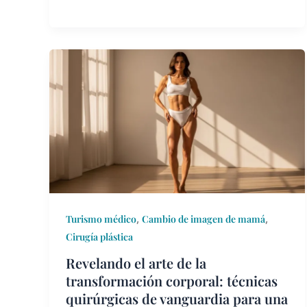
Revelando
el
arte
de
la
transformación
corporal:
técnicas
quirúrgicas
de
,
,
Turismo médico
Cambio de imagen de mamá
vanguardia
Cirugía plástica
para
Revelando el arte de la
una
transformación corporal: técnicas
simetría
quirúrgicas de vanguardia para una
perfecta