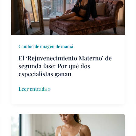
segunda
fase:
Por
qué
dos
especialistas
Cambio de imagen de mamá
ganan
El ‘Rejuvenecimiento Materno’ de
segunda fase: Por qué dos
especialistas ganan
Leer entrada »
Estante
abdominal
después