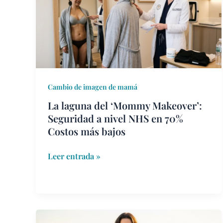
‘Mommy
Makeover’:
Seguridad
a
nivel
NHS
en
Cambio de imagen de mamá
70%
La laguna del ‘Mommy Makeover’:
Costos
Seguridad a nivel NHS en 70%
más
Costos más bajos
bajos
Leer entrada »
Guía