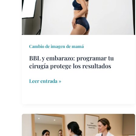
tu
cirugía
protege
los
resultados
Cambio de imagen de mamá
BBL y embarazo: programar tu
cirugía protege los resultados
Leer entrada »
La
laguna
del