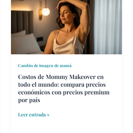
de
Mommy
Makeover
en
todo
el
mundo:
compara
precios
Cambio de imagen de mamá
económicos
Costos de Mommy Makeover en
con
todo el mundo: compara precios
precios
económicos con precios premium
premium
por país
por
país
Leer entrada »