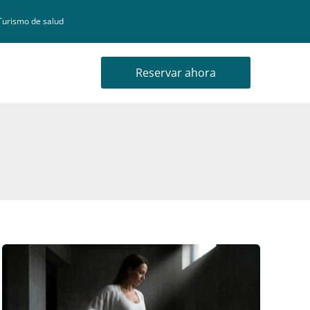
Turismo de salud
Reservar ahora
Mommy
Makeover
de
Incisión