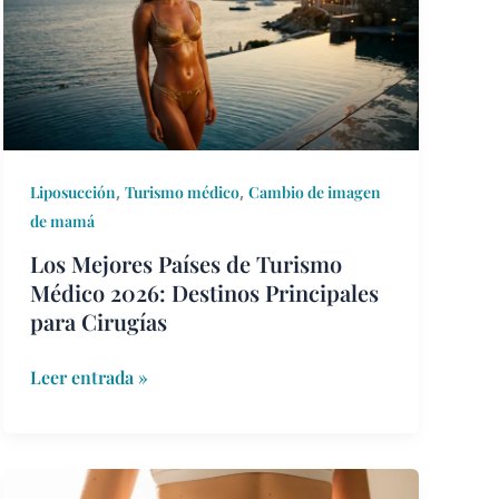
de
Turismo
Médico
2026:
Destinos
Principales
,
,
para
Liposucción
Turismo médico
Cambio de imagen
Cirugías
de mamá
Los Mejores Países de Turismo
Médico 2026: Destinos Principales
para Cirugías
Leer entrada »
Reconfiguración