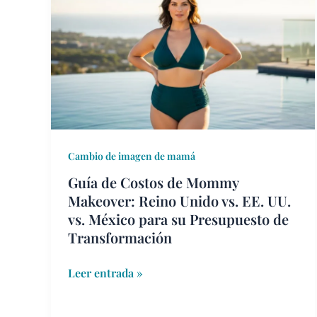
de
Costos
de
Mommy
Makeover:
Reino
Unido
vs.
EE.
Cambio de imagen de mamá
UU.
Guía de Costos de Mommy
vs.
Makeover: Reino Unido vs. EE. UU.
México
vs. México para su Presupuesto de
para
Transformación
su
Presupuesto
Leer entrada »
de
Transformación