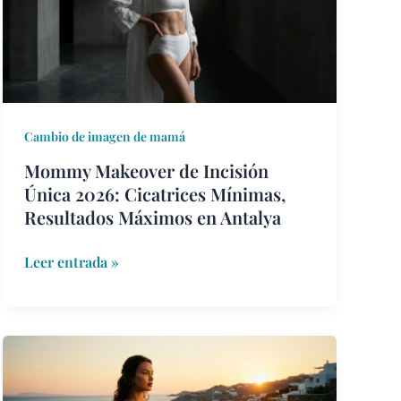
Única
2026:
Cicatrices
Mínimas,
Resultados
Máximos
Cambio de imagen de mamá
en
Mommy Makeover de Incisión
Antalya
Única 2026: Cicatrices Mínimas,
Resultados Máximos en Antalya
Leer entrada »
Los
Mejores
Países