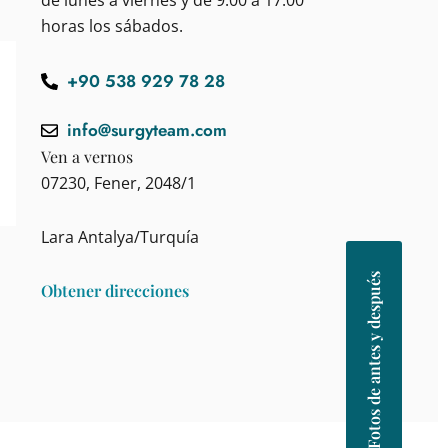
de lunes a viernes y de 9:00 a 17:00
horas los sábados.
+90 538 929 78 28
info@surgyteam.com
Ven a vernos
07230, Fener, 2048/1
Lara Antalya/Turquía
Fotos de antes y después
Obtener direcciones