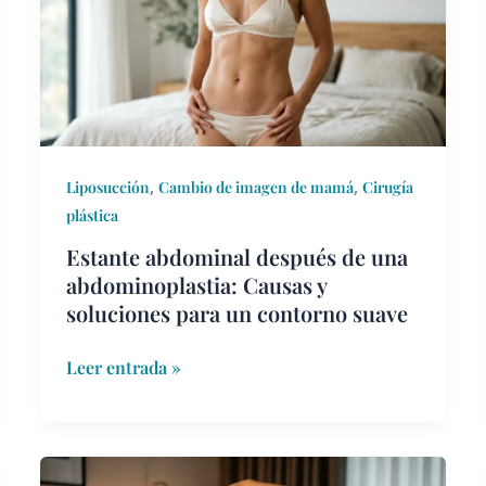
de
una
abdominoplastia:
Causas
y
soluciones
,
,
para
Liposucción
Cambio de imagen de mamá
Cirugía
un
plástica
contorno
Estante abdominal después de una
suave
abdominoplastia: Causas y
soluciones para un contorno suave
Leer entrada »
Costos