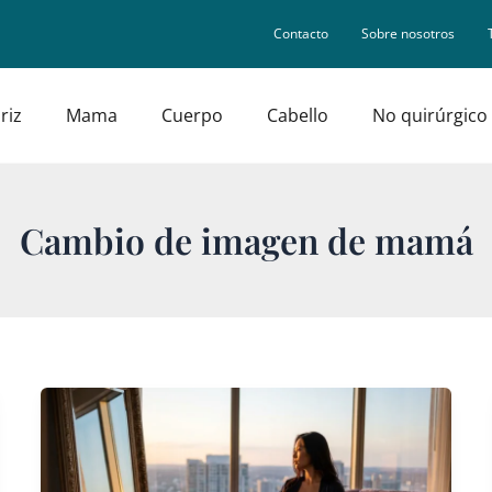
Contacto
Sobre nosotros
riz
Mama
Cuerpo
Cabello
No quirúrgico
Cambio de imagen de mamá
El
‘Rejuvenecimiento
Materno’
de