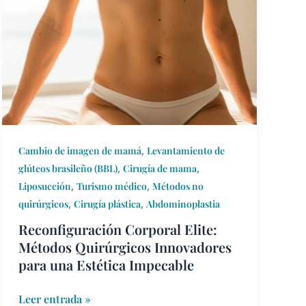
Corporal
Elite:
Métodos
Quirúrgicos
Innovadores
para
una
Estética
Impecable
,
Cambio de imagen de mamá
Levantamiento de
,
,
glúteos brasileño (BBL)
Cirugía de mama
,
,
Liposucción
Turismo médico
Métodos no
,
,
quirúrgicos
Cirugía plástica
Abdominoplastia
Reconfiguración Corporal Elite:
Métodos Quirúrgicos Innovadores
para una Estética Impecable
Leer entrada »