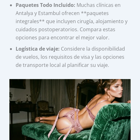
Paquetes Todo Incluido:
Muchas clínicas en
Antalya y Estambul ofrecen **paquetes
integrales** que incluyen cirugía, alojamiento y
cuidados postoperatorios. Compara estas
opciones para encontrar el mejor valor.
Logística de viaje:
Considere la disponibilidad
de vuelos, los requisitos de visa y las opciones
de transporte local al planificar su viaje.