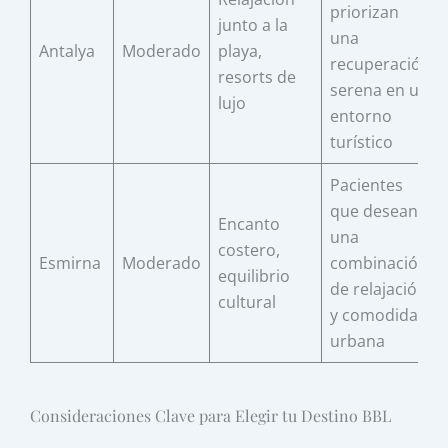
priorizan
junto a la
una
Antalya
Moderado
playa,
recuperación
resorts de
serena en un
lujo
entorno
turístico
Pacientes
que desean
Encanto
una
costero,
Esmirna
Moderado
combinación
equilibrio
de relajación
cultural
y comodidad
urbana
Consideraciones Clave para Elegir tu Destino BBL