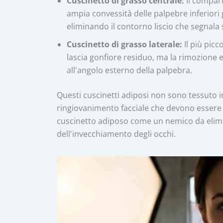
Cuscinetto di grasso centrale:
Il compart
ampia convessità delle palpebre inferiori 
eliminando il contorno liscio che segnala 
Cuscinetto di grasso laterale:
Il più pic
lascia gonfiore residuo, ma la rimozione 
all'angolo esterno della palpebra.
Questi cuscinetti adiposi non sono tessuto i
ringiovanimento facciale che devono essere v
cuscinetto adiposo come un nemico da eli
dell'invecchiamento degli occhi.