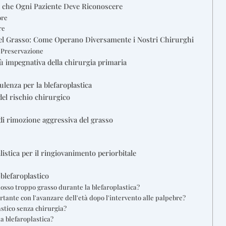
ca che Ogni Paziente Deve Riconoscere
ore
re
 del Grasso: Come Operano Diversamente i Nostri Chirurghi
 Preservazione
iù impegnativa della chirurgia primaria
lenza per la blefaroplastica
 del rischio chirurgico
di rimozione aggressiva del grasso
tica per il ringiovanimento periorbitale
blefaroplastico
mosso troppo grasso durante la blefaroplastica?
tante con l'avanzare dell'età dopo l'intervento alle palpebre?
astico senza chirurgia?
a blefaroplastica?