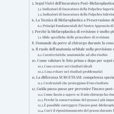
Segni Visivi dell'Incavatura Post-Blefaroplasti
Indicatori di Incavatura della Palpebra Superi
Indicatori di Incavatura della Palpebra Inferio
La Tecnica di Blefaroplastica a Preservazione
Principi Fondamentali del Nostro Approccio di
Perché la blefaroplastica di revisione è molto p
Sfide specifiche delle procedure di revisione
Domande da porre al chirurgo durante la consu
Il ruolo dell'anatomia orbitale nella previsione
Caratteristiche anatomiche ad alto rischio
Come valutare le foto prima e dopo per segni 
Cosa cercare nei risultati ideali
Cosa evitare nei risultati problematici
La differenza SURGYTEAM: competenza specialis
Credenziali che proteggono il tuo risultato
Guida passo passo per prevenire l'incavo post-
Come faccio a sapere se il mio chirurgo ha ri
Perché la conservazione del grasso è più impor
È possibile correggere l'incavo post-blefaropl
Cos'è il riposizionamento del grasso durante l