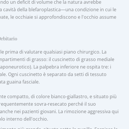
rando un deficit di volume che la natura avrebbe
la cavità della blefaroplastica—una condizione in cui le
vate, le occhiaie si approfondiscono e l'occhio assume
Orbitario
 prima di valutare qualsiasi piano chirurgico. La
partimenti di grasso: il cuscinetto di grasso mediale
-aponeurotico). La palpebra inferiore ne ospita tre: i
ale. Ogni cuscinetto è separato da setti di tessuto
ata guaina fasciale.
 compatto, di colore bianco-giallastro, e situato più
ù frequentemente sovra-resecato perché il suo
nche nei pazienti giovani. La rimozione aggressiva qui
olo interno dell'occhio.