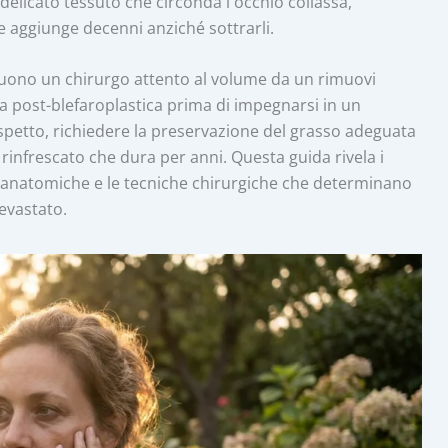
elicato tessuto che circonda l'occhio collassa,
 aggiunge decenni anziché sottrarli.
inguono un chirurgo attento al volume da un rimuovi
 post-blefaroplastica prima di impegnarsi in un
aspetto, richiedere la preservazione del grasso adeguata
 rinfrescato che dura per anni. Questa guida rivela i
tà anatomiche e le tecniche chirurgiche che determinano
evastato.