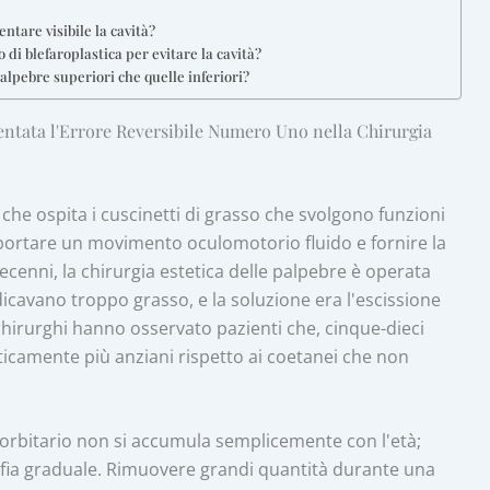
tare visibile la cavità?
 di blefaroplastica per evitare la cavità?
 palpebre superiori che quelle inferiori?
ventata l'Errore Reversibile Numero Uno nella Chirurgia
che ospita i cuscinetti di grasso che svolgono funzioni
pportare un movimento oculomotorio fluido e fornire la
decenni, la chirurgia estetica delle palpebre è operata
dicavano troppo grasso, e la soluzione era l'escissione
chirurghi hanno osservato pazienti che, cinque-dieci
icamente più anziani rispetto ai coetanei che non
o orbitario non si accumula semplicemente con l'età;
rofia graduale. Rimuovere grandi quantità durante una