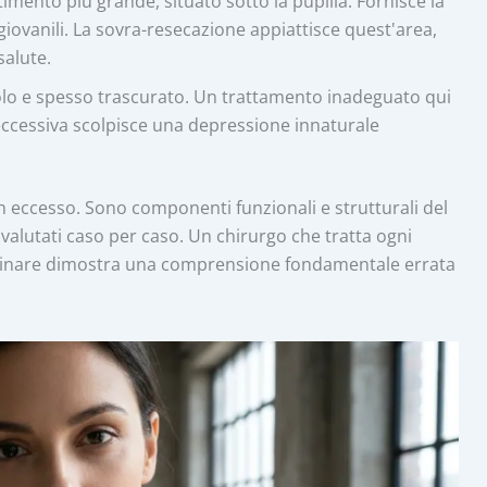
imento più grande, situato sotto la pupilla. Fornisce la
giovanili. La sovra-resecazione appiattisce quest'area,
salute.
colo e spesso trascurato. Un trattamento inadeguato qui
eccessiva scolpisce una depressione innaturale
n eccesso. Sono componenti funzionali e strutturali del
alutati caso per caso. Un chirurgo che tratta ogni
minare dimostra una comprensione fondamentale errata