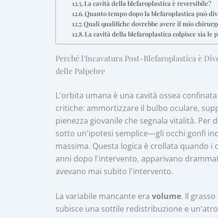
La cavità della blefaroplastica è reversibile?
Quanto tempo dopo la blefaroplastica può diven
Quali qualifiche dovrebbe avere il mio chirurgo
La cavità della blefaroplastica colpisce sia le
Perché l'Incavatura Post-Blefaroplastica è Di
delle Palpebre
L'orbita umana è una cavità ossea confinata 
critiche: ammortizzare il bulbo oculare, su
pienezza giovanile che segnala vitalità. Per 
sotto un'ipotesi semplice—gli occhi gonfi in
massima. Questa logica è crollata quando i 
anni dopo l'intervento, apparivano drammat
avevano mai subito l'intervento.
La variabile mancante era
volume
. Il grass
subisce una sottile redistribuzione e un'at