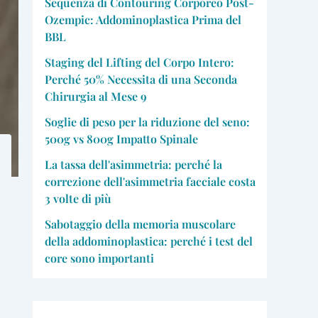
Sequenza di Contouring Corporeo Post-
Ozempic: Addominoplastica Prima del
BBL
Staging del Lifting del Corpo Intero:
Perché 50% Necessita di una Seconda
Chirurgia al Mese 9
Soglie di peso per la riduzione del seno:
500g vs 800g Impatto Spinale
La tassa dell'asimmetria: perché la
correzione dell'asimmetria facciale costa
3 volte di più
Sabotaggio della memoria muscolare
della addominoplastica: perché i test del
core sono importanti