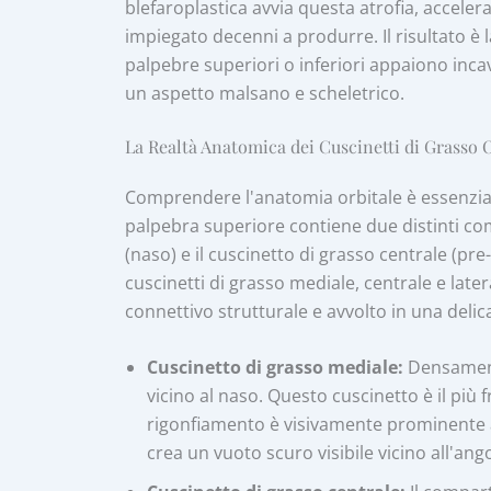
blefaroplastica avvia questa atrofia, accele
impiegato decenni a produrre. Il risultato è 
palpebre superiori o inferiori appaiono inca
un aspetto malsano e scheletrico.
La Realtà Anatomica dei Cuscinetti di Grasso 
Comprendere l'anatomia orbitale è essenziale
palpebra superiore contiene due distinti com
(naso) e il cuscinetto di grasso centrale (pre
cuscinetti di grasso mediale, centrale e later
connettivo strutturale e avvolto in una delic
Cuscinetto di grasso mediale:
Densamente
vicino al naso. Questo cuscinetto è il pi
rigonfiamento è visivamente prominente a
crea un vuoto scuro visibile vicino all'ang