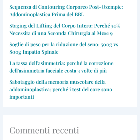
Sequenza di Contouring Corporeo Post-Ozempic:
Addominoplastica Prima del BBL
Staging del Lifting del Corpo Intero: Perché 50%
Necessita di una Seconda Chirurgia al Mese 9
Soglie di peso per la riduzione del seno: 500g vs
800g Impatto Spinale
La tassa dell'asimmetria: perché la correzione
dell'asimmetria facciale costa 3 volte di più
Sabotaggio della memoria muscolare della
addominoplastica: perché i test del core sono
importanti
Commenti recenti