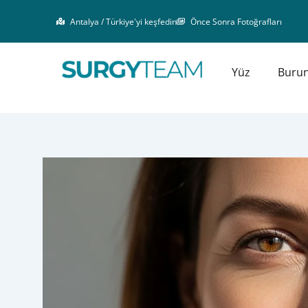
İçeriğe
Antalya / Türkiye'yi keşfedin
Önce Sonra Fotoğrafları
atla
Yüz
Buru