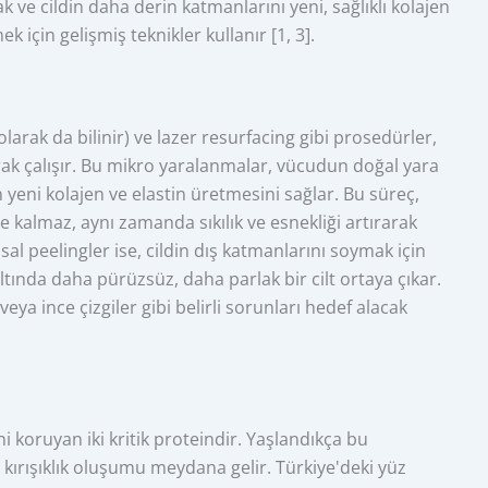
 ve cildin daha derin katmanlarını yeni, sağlıklı kolajen
k için gelişmiş teknikler kullanır [1, 3].
arak da bilinir) ve lazer resurfacing gibi prosedürler,
rak çalışır. Bu mikro yaralanmalar, vücudun doğal yara
n yeni kolajen ve elastin üretmesini sağlar. Bu süreç,
 kalmaz, aynı zamanda sıkılık ve esnekliği artırarak
l peelingler ise, cildin dış katmanlarını soymak için
ltında daha pürüzsüz, daha parlak bir cilt ortaya çıkar.
eya ince çizgiler gibi belirli sorunları hedef alacak
ini koruyan iki kritik proteindir. Yaşlandıkça bu
le kırışıklık oluşumu meydana gelir. Türkiye'deki yüz