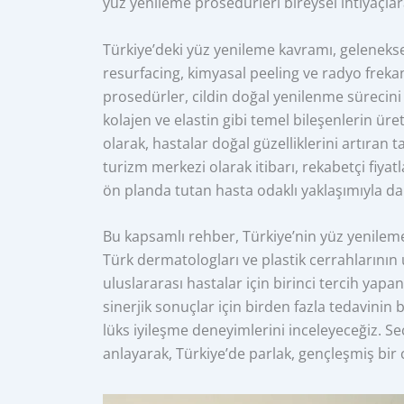
yüz yenileme prosedürleri bireysel ihtiyaçla
Türkiye’deki yüz yenileme kavramı, geleneksel
resurfacing, kimyasal peeling ve radyo frekans
prosedürler, cildin doğal yenilenme sürecini
kolajen ve elastin gibi temel bileşenlerin üre
olarak, hastalar doğal güzelliklerini artıran
turizm merkezi olarak itibarı, rekabetçi fiyat
ön planda tutan hasta odaklı yaklaşımıyla d
Bu kapsamlı rehber, Türkiye’nin yüz yenileme
Türk dermatologları ve plastik cerrahlarının u
uluslararası hastalar için birinci tercih yapan
sinerjik sonuçlar için birden fazla tedavinin 
lüks iyileşme deneyimlerini inceleyeceğiz. Se
anlayarak, Türkiye’de parlak, gençleşmiş bir