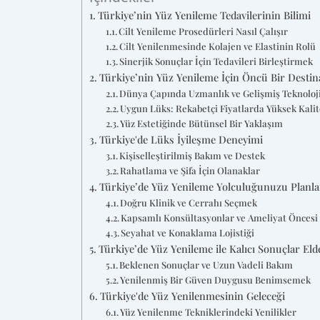
Türkiye’nin Yüz Yenileme Tedavilerinin Bilimi
Cilt Yenileme Prosedürleri Nasıl Çalışır
Cilt Yenilenmesinde Kolajen ve Elastinin Rolü
Sinerjik Sonuçlar İçin Tedavileri Birleştirmek
Türkiye’nin Yüz Yenileme İçin Öncü Bir Desti
Dünya Çapında Uzmanlık ve Gelişmiş Teknoloj
Uygun Lüks: Rekabetçi Fiyatlarda Yüksek Kalit
Yüz Estetiğinde Bütünsel Bir Yaklaşım
Türkiye'de Lüks İyileşme Deneyimi
Kişiselleştirilmiş Bakım ve Destek
Rahatlama ve Şifa İçin Olanaklar
Türkiye’de Yüz Yenileme Yolculuğunuzu Planl
Doğru Klinik ve Cerrahı Seçmek
Kapsamlı Konsültasyonlar ve Ameliyat Öncesi
Seyahat ve Konaklama Lojistiği
Türkiye’de Yüz Yenileme ile Kalıcı Sonuçlar El
Beklenen Sonuçlar ve Uzun Vadeli Bakım
Yenilenmiş Bir Güven Duygusu Benimsemek
Türkiye'de Yüz Yenilenmesinin Geleceği
Yüz Yenilenme Tekniklerindeki Yenilikler