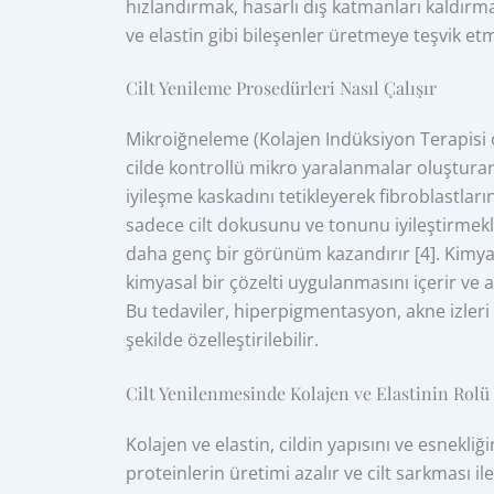
hızlandırmak, hasarlı dış katmanları kaldırmak
ve elastin gibi bileşenler üretmeye teşvik etme
Cilt Yenileme Prosedürleri Nasıl Çalışır
Mikroiğneleme (Kolajen Indüksiyon Terapisi ol
cilde kontrollü mikro yaralanmalar oluştura
iyileşme kaskadını tetikleyerek fibroblastları
sadece cilt dokusunu ve tonunu iyileştirmekle
daha genç bir görünüm kazandırır [4]. Kimyasa
kimyasal bir çözelti uygulanmasını içerir ve a
Bu tedaviler, hiperpigmentasyon, akne izleri v
şekilde özelleştirilebilir.
Cilt Yenilenmesinde Kolajen ve Elastinin Rolü
Kolajen ve elastin, cildin yapısını ve esnekliğ
proteinlerin üretimi azalır ve cilt sarkması i