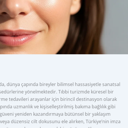
da, dünya çapında bireyler bilimsel hassasiyetle sanatsal
rosedürlerine yönelmektedir. Tıbbi turizmde küresel bir
me tedavileri arayanlar için birincil destinasyon olarak
pında uzmanlık ve kişiselleştirilmiş bakıma bağlılık gibi
özgüveni yeniden kazandırmaya bütünsel bir yaklaşım
 veya düzensiz cilt dokusunu ele alırken, Türkiye’nin imza