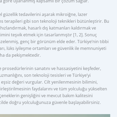
ra göre uyarlanmış kapsamlı bir çözüm sağlar.
 güzellik tedavilerini aşarak mikroiğne, lazer
 terapileri gibi son teknoloji teknikleri bütünleştirir. Bu
 hızlandırmak, hasarlı dış katmanları kaldırmak ve
timini teşvik etmek için tasarlanmıştır [1, 2]. Sonuç
 tazelenmiş, genç bir görünüm elde eder. Türkiye’nin tıbbi
ları, lüks iyileşme ortamları ve güvenlik ile memnuniyeti
aha da pekişmektedir.
 prosedürlerinin sanatını ve hassasiyetini keşfeder,
zmanlığını, son teknoloji tesisleri ve Türkiye’yi
 eşsiz değeri vurgular. Cilt yenilenmesinin bilimini,
birleştirilmesinin faydalarını ve tüm yolculuğu yükselten
çeneklerin genişliğini ve mevcut bakım kalitesini
 cilde doğru yolculuğunuza güvenle başlayabilirsiniz.