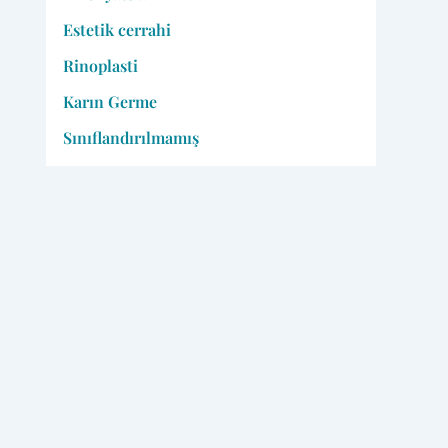
Estetik cerrahi
Rinoplasti
Karın Germe
Sınıflandırılmamış