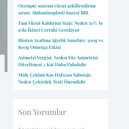
Ozempic sonrası vücut şekillendirme
sırası: Abdominoplasti öncesi BBL
Tam Vücut Kaldırma Stajı: Neden 50% Ay
9'da İkinci Cerrahi Gerekiyor
Büsten Azaltma Ağırlık Sınırları: 500g vs
800g Omurga Etkisi
Asimetri Vergisi: Neden Yüz Asimetrisi
Düzeltmesi 3 Kat Daha Pahalıdır
Mide Çekimi Kas Hafızası Sabotajı:
Neden Çekirdek Testi Önemlidir
Son Yorumlar