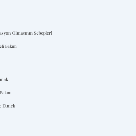
nasyon Olmasının Sebepleri
i
eli Bakım
amak
 Bakım
de Etmek