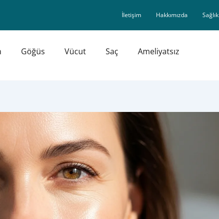
İletişim
Hakkımızda
Sağlık
n
Göğüs
Vücut
Saç
Ameliyatsız