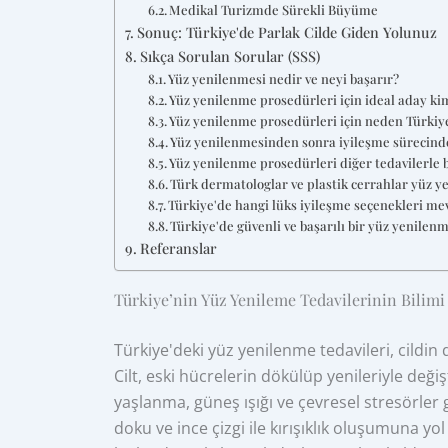
Medikal Turizmde Sürekli Büyüme
Sonuç: Türkiye'de Parlak Cilde Giden Yolunuz
Sıkça Sorulan Sorular (SSS)
Yüz yenilenmesi nedir ve neyi başarır?
Yüz yenilenme prosedürleri için ideal aday ki
Yüz yenilenme prosedürleri için neden Türkiye
Yüz yenilenmesinden sonra iyileşme sürecinde
Yüz yenilenme prosedürleri diğer tedavilerle bi
Türk dermatologlar ve plastik cerrahlar yüz ye
Türkiye'de hangi lüks iyileşme seçenekleri me
Türkiye'de güvenli ve başarılı bir yüz yenilen
Referanslar
Türkiye’nin Yüz Yenileme Tedavilerinin Bilimi
Türkiye'deki yüz yenilenme tedavileri, cildin 
Cilt, eski hücrelerin dökülüp yenileriyle deği
yaşlanma, güneş ışığı ve çevresel stresörler g
doku ve ince çizgi ile kırışıklık oluşumuna yo