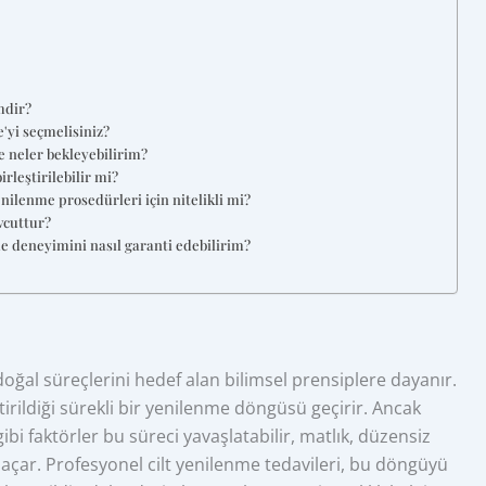
mdir?
'yi seçmelisiniz?
 neler bekleyebilirim?
rleştirilebilir mi?
nilenme prosedürleri için nitelikli mi?
vcuttur?
me deneyimini nasıl garanti edebilirim?
doğal süreçlerini hedef alan bilimsel prensiplere dayanır.
ştirildiği sürekli bir yenilenme döngüsü geçirir. Ancak
ibi faktörler bu süreci yavaşlatabilir, matlık, düzensiz
l açar. Profesyonel cilt yenilenme tedavileri, bu döngüyü