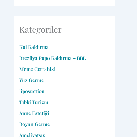
Kategoriler
Kol Kaldırma
Brezilya Popo Kaldırma – BBL
Meme Cerrahisi
Yüz Germe
liposuction
Tıbbi Turizm
Anne Estetiği
Boyun Germe
Ameliyatsız