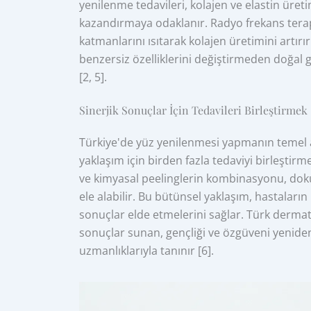
yenilenme tedavileri, kolajen ve elastin üre
kazandırmaya odaklanır. Radyo frekans terapis
katmanlarını ısıtarak kolajen üretimini artırır 
benzersiz özelliklerini değiştirmeden doğal g
[2, 5].
Sinerjik Sonuçlar İçin Tedavileri Birleştirmek
Türkiye'de yüz yenilenmesi yapmanın temel av
yaklaşım için birden fazla tedaviyi birleştir
ve kimyasal peelinglerin kombinasyonu, doku, 
ele alabilir. Bu bütünsel yaklaşım, hastaların
sonuçlar elde etmelerini sağlar. Türk dermat
sonuçlar sunan, gençliği ve özgüveni yenide
uzmanlıklarıyla tanınır [6].